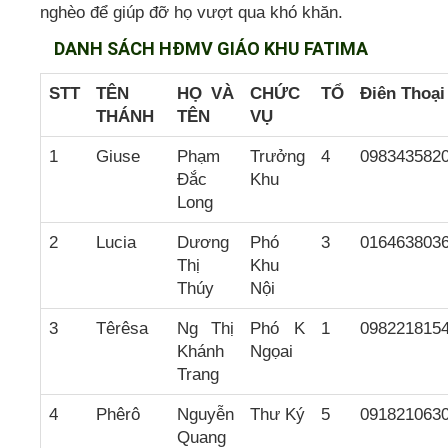
nghèo để giúp đỡ họ vượt qua khó khăn.
DANH SÁCH HĐMV GIÁO KHU FATIMA
STT
TÊN
HỌ VÀ
CHỨC
TỔ
Điên Thoại
THÁNH
TÊN
VỤ
1
Giuse
Phạm
Trưởng
4
098343582
Đắc
Khu
Long
2
Lucia
Dương
Phó
3
016463803
Thị
Khu
Thúy
Nội
3
Têrêsa
Ng Thị
Phó K
1
098221815
Khánh
Ngọai
Trang
4
Phêrô
Nguyễn
Thư Ký
5
091821063
Quang