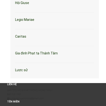
Hội Giuse
Legio Mariae
Caritas
Gia đình Phạt tạ Thánh Tâm
Lược sử
LIÊN HỆ
BAN TỔ CHỨC & PHÁT TRIỂN CHƯƠNG TRÌNH
0817 511 957
sumangtruyenthong@gmail.com
TÊN MIỀN