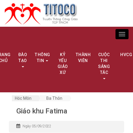
Toggl
navig
RANG
ĐÀO
THÔNG
KỶ
THÀNH
CUỘC
HVCG
CHỦ
TẠO
TIN
YẾU
VIÊN
THI
GIÁO
SÁNG
XỨ
TÁC
Hóc Môn
Ba Thôn
Giáo khu Fatima
Ngày 05/09/2022