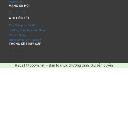
titocovn.net
MẠNG XÃ HỘI
WEB LIÊN KẾT
Tổng Giáo phận Sài Gòn
Hội đồng Giám Mục Việt Nam
TV Hiệp Thông
Trung tâm Mục vụ Sài Gòn
THỐNG KÊ TRUY CẬP
Số truy cập
Đang online
IP Address
©2021 titocovn.net — Ban tổ chức chương trình. Giữ bản quyền.