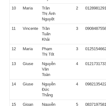
10
Maria
Trần
2
012898129
Thị Ánh
Nguyệt
11
Vincente
Trần
3
090848755
Tuấn
Khải
12
Maria
Phạm
3
012515466
Thị Tốt
13
Giuse
Nguyễn
4
012173173
Văn
Toàn
14
Giuse
Nguyễn
4
098213542
Đức
Thắng
15
Gioan
Nguyễn
5
083719758