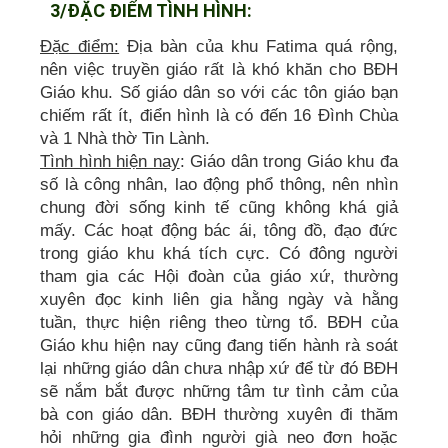
3/ĐẶC ĐIỂM TÌNH HÌNH:
Đặc điểm:
Địa bàn của khu Fatima quá rộng,
nên việc truyền giáo rất là khó khăn cho BĐH
Giáo khu. Số giáo dân so với các tôn giáo bạn
chiếm rất ít, điển hình là có đến 16 Đình Chùa
và 1 Nhà thờ Tin Lành.
Tình hình hiện nay
: Giáo dân trong Giáo khu đa
số là công nhân, lao động phổ thông, nên nhìn
chung đời sống kinh tế cũng không khá giả
mấy. Các hoạt động bác ái, tông đồ, đạo đức
trong giáo khu khá tích cực. Có đông người
tham gia các Hội đoàn của giáo xứ, thường
xuyên đọc kinh liên gia hằng ngày và hằng
tuần, thực hiện riêng theo từng tổ. BĐH của
Giáo khu hiện nay cũng đang tiến hành rà soát
lại những giáo dân chưa nhập xứ để từ đó BĐH
sẽ nắm bắt được những tâm tư tình cảm của
bà con giáo dân. BĐH thường xuyên đi thăm
hỏi những gia đình người già neo đơn hoặc