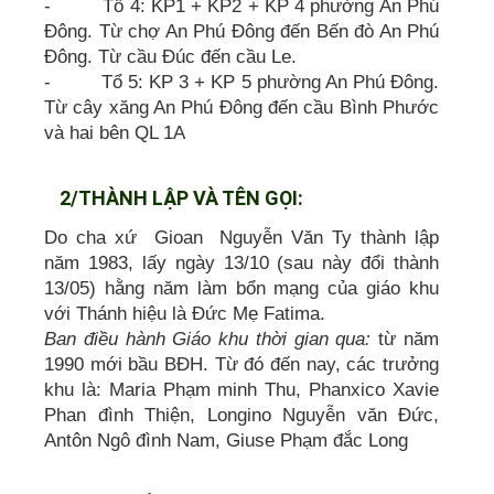
- Tổ 4: KP1 + KP2 + KP 4 phường An Phú
Đông. Từ chợ An Phú Đông đến Bến đò An Phú
Đông. Từ cầu Đúc đến cầu Le.
- Tổ 5: KP 3 + KP 5 phường An Phú Đông.
Từ cây xăng An Phú Đông đến cầu Bình Phước
và hai bên QL 1A
2/THÀNH LẬP VÀ TÊN GỌI:
Do cha xứ Gioan Nguyễn Văn Ty thành lập
năm 1983, lấy ngày 13/10 (sau này đổi thành
13/05) hằng năm làm bổn mạng của giáo khu
với Thánh hiệu là Đức Mẹ Fatima.
Ban điều hành Giáo khu thời gian qua:
từ năm
1990 mới bầu BĐH. Từ đó đến nay, các trưởng
khu là: Maria Phạm minh Thu, Phanxico Xavie
Phan đình Thiện, Longino Nguyễn văn Đức,
Antôn Ngô đình Nam, Giuse Phạm đắc Long