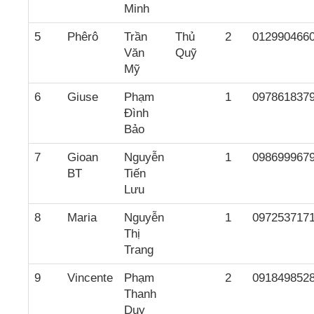
Minh
5
Phêrô
Trần
Thủ
2
012990466
Văn
Quỹ
Mỹ
6
Giuse
Phạm
1
097861837
Đình
Bảo
7
Gioan
Nguyễn
1
098699967
BT
Tiến
Lưu
8
Maria
Nguyễn
1
097253717
Thị
Trang
9
Vincente
Phạm
2
091849852
Thanh
Duy