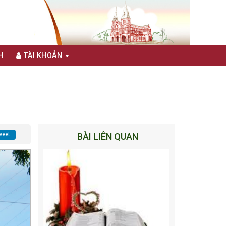
H
TÀI KHOẢN
eet
BÀI LIÊN QUAN