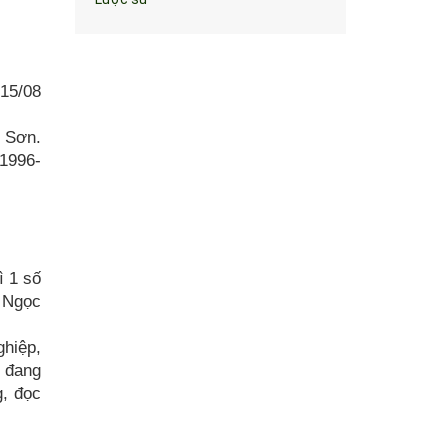
15/08
 Sơn.
1996-
ì 1 số
á Ngọc
ghiệp,
u đang
g, đọc