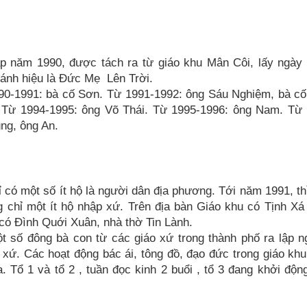
 năm 1990, được tách ra từ giáo khu Mân Côi, lấy ngày 
ánh hiệu là Đức Mẹ Lên Trời.
90-1991: bà cố Sơn. Từ 1991-1992: ông Sáu Nghiệm, bà cố
 Từ 1994-1995: ông Võ Thái. Từ 1995-1996: ông Nam. Từ 
ng, ông An.
 có một số ít hộ là người dân địa phương. Tới năm 1991, th
 chỉ một ít hộ nhập xứ. Trên địa bàn Giáo khu có Tịnh X
ó Đình Quới Xuân, nhà thờ Tin Lành.
một số đông bà con từ các giáo xứ trong thành phố ra lập n
xứ. Các hoạt động bác ái, tông đồ, đạo đức trong giáo kh
ia. Tổ 1 và tổ 2 , tuần đọc kinh 2 buổi , tổ 3 đang khởi độn