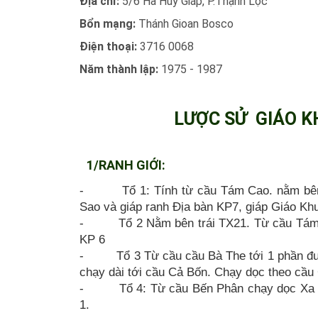
Địa chỉ:
5/6 Hà Huy Giáp, P.Thạnh Lộc
Bổn mạng:
Thánh Gioan Bosco
Điện thoại:
3716 0068
Năm thành lập:
1975 - 1987
LƯỢC SỬ GIÁO K
1/RANH GIỚI:
- Tổ 1: Tính từ cầu Tám Cao. nằm bên p
Sao và giáp ranh Địa bàn KP7, giáp Giáo Kh
- Tổ 2 Nằm bên trái TX21. Từ cầu Tám Ca
KP 6
- Tổ 3 Từ cầu cầu Bà The tới 1 phần đườ
chạy dài tới cầu Cả Bốn. Chạy dọc theo cầu
- Tổ 4: Từ cầu Bến Phân chạy dọc Xa lộ 
1.