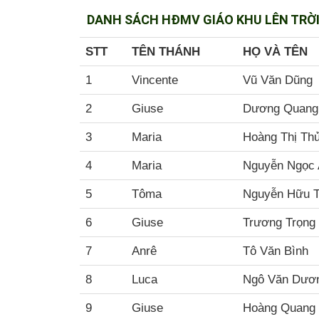
DANH SÁCH HĐMV GIÁO KHU LÊN TRỜ
STT
TÊN THÁNH
HỌ VÀ TÊN
1
Vincente
Vũ Văn Dũng
2
Giuse
Dương Quang
3
Maria
Hoàng Thị Th
4
Maria
Nguyễn Ngọc
5
Tôma
Nguyễn Hữu 
6
Giuse
Trương Trọng
7
Anrê
Tô Văn Bình
8
Luca
Ngô Văn Dươ
9
Giuse
Hoàng Quang