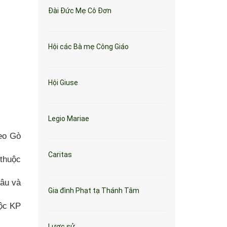
Đài Đức Mẹ Cô Đơn
Hội các Bà mẹ Công Giáo
Hội Giuse
Legio Mariae
eo Gò
Caritas
thuộc
âu và
Gia đình Phạt tạ Thánh Tâm
ộc KP
Lược sử