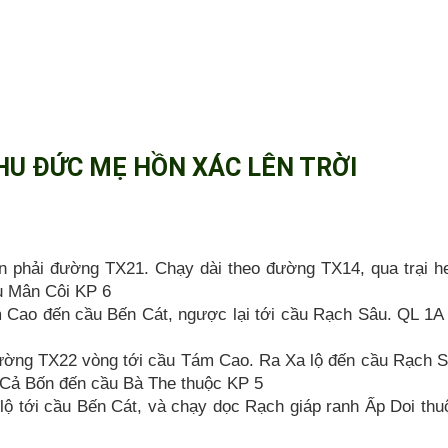
HU ĐỨC MẸ HỒN XÁC LÊN TRỜI
hải đường TX21. Chạy dài theo đường TX14, qua trại h
u Mân Côi KP 6
o đến cầu Bến Cát, ngược lại tới cầu Rạch Sâu. QL 1A 
ng TX22 vòng tới cầu Tám Cao. Ra Xa lộ đến cầu Rạch S
 Cả Bốn đến cầu Bà The thuộc KP 5
tới cầu Bến Cát, và chạy dọc Rạch giáp ranh Ấp Doi thu