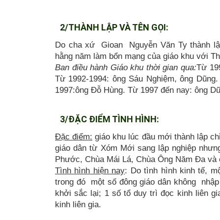
2/THÀNH LẬP VÀ TÊN GỌI:
Do cha xứ Gioan Nguyễn Văn Ty thành lập
hằng năm làm bổn mạng của giáo khu với Th
Ban điều hành Giáo khu thời gian qua:
Từ 19
Từ 1992-1994: ông Sáu Nghiệm, ông Dũng.
1997:ông Đỗ Hùng. Từ 1997 đến nay: ông Dũ
3/ĐẶC ĐIỂM TÌNH HÌNH:
Đặc điểm:
giáo khu lúc đầu mới thành lập chỉ
giáo dân từ Xóm Mới sang lập nghiệp nhưng
Phước, Chùa Mái Lá, Chùa Ông Năm Đa và c
Tình hình hiện nay
: Do tình hình kinh tế, 
trong đó một số đông giáo dân không nhập 
khởi sắc lại; 1 số tổ duy trì đọc kinh liên g
kinh liên gia.