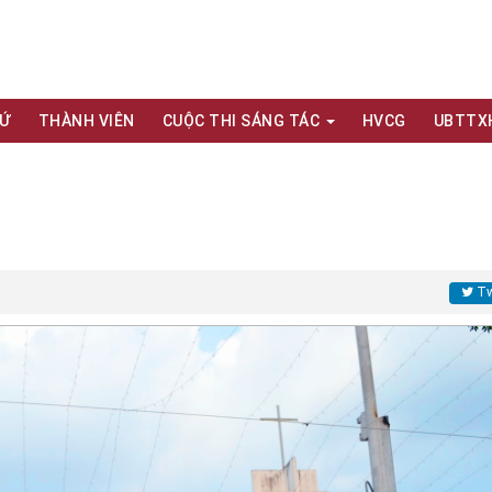
XỨ
THÀNH VIÊN
CUỘC THI SÁNG TÁC
HVCG
UBTTX
Tw