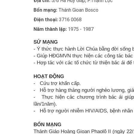
Địa chỉ:
5/6 Hà Huy Giáp, P.Thạnh Lộc
Bổn mạng:
Thánh Gioan Bosco
Điện thoại:
3716 0068
Năm thành lập:
1975 - 1987
SỨ MẠNG
- Ý thức thực hành Lời Chúa bằng đời sống b
- Giúp HĐGMVN thực hiện các công tác bác á
- Hợp tác với các tổ chức từ thiện bác ái để 
HOẠT ĐỘNG
- Cứu trợ khẩn cấp.
- Hỗ trợ hàng tháng người nghèo lương, giá
- Thực hiện các chương trình bác ái giú
lần/1năm).
- Hỗ trợ người nhiễm HIV/AIDS, bệnh nhân 
BỔN MẠNG
Thánh Giáo Hoàng Gioan Phaolô II (ngày 22/