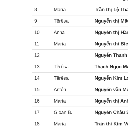
8
Maria
Trần thị Lệ Th
9
Têrêsa
Nguyễn thị Mầ
10
Anna
Nguyễn thị Hằ
11
Maria
Nguyễn thị Bí
12
Nguyễn Thanh 
13
Têrêsa
Thạch Ngọc Ma
14
Têrêsa
Nguyễn Kim L
15
Antôn
Nguyễn văn M
16
Maria
Nguyễn thị An
17
Gioan B.
Nguyễn Châu 
18
Maria
Trần thị Kim V