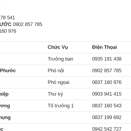
78 541
HƯỚC
0902 857 785
160 976
Chức Vụ
Điện Thọai
Trưởng ban
0935 191 438
 Phước
Phó nội
0902 857 785
Phó ngọai
0837 160 976
hiệp
Thư ký
0903 941 415
ương
Tổ trưởng 1
0837 160 543
hụng
0837 199 692
ọc
0942 542 727