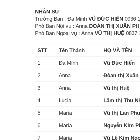
NHÂN SƯ
Trưởng Ban : Đa Minh
VŨ ĐỨC HIỂN
0936 1
Phó Ban Nội vụ : Anna
ÐOÀN THỊ XUÂN P
Phó Ban Ngoại vụ : Anna
VŨ THỊ HUỆ
0837 
STT
Tên Thánh
HỌ VÀ TÊN
1
Đa Minh
Vũ Đức Hiển
2
Anna
Đòan thị Xuân
3
Anna
Vũ thị Huệ
4
Lucia
Lâm thị Thu N
5
Maria
Vũ thị Lan Ph
6
Maria
Nguyễn Kim P
7
Maria
Vũ Lê Kim Ng