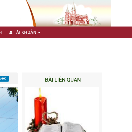
H
TÀI KHOẢN
eet
BÀI LIÊN QUAN