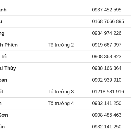
anh
0937 452 595
u
0168 7666 895
ng
0934 974 226
ch Phiến
Tổ trưởng 2
0919 667 997
Trì
0908 368 823
i Thùy
0938 166 364
oan
0902 939 910
ốt
Tổ trưởng 3
01218 581 916
h
Tổ trưởng 4
0932 141 250
Sơn
0908 485 463
ân
0932 141 250