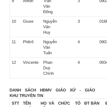
9
Antôn
Trần
3
090
Văn
Đông
10
Giuse
Nguyễn
3
016
Văn
Huy
11
Phêrô
Nguyễn
4
090
Văn
Tuấn
12
Vincente
Phan
4
093
Duy
Chính
DANH SÁCH HĐMV GIÁO XỨ - GIÁO
KHU
TRUYỀN TIN
STT
TÊN
HỌ VÀ
CH
ỨC
TỔ
ĐT BÀN