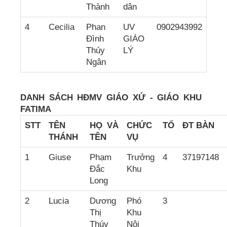
Thành
dân
4
Cecilia
Phan
UV
0902943992
Đình
GIÁO
Thúy
LÝ
Ngân
DANH SÁCH HĐMV GIÁO XỨ - GIÁO KHU
FATIMA
STT
TÊN
HỌ VÀ
CH
ỨC
TỔ
ĐT BÀN
THÁNH
TÊN
VỤ
1
Giuse
Phạm
Trưởng
4
37197148
Đắc
Khu
Long
2
Lucia
Dương
Phó
3
Thị
Khu
Thúy
Nội