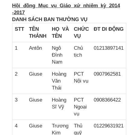
Hội đồng Mục vụ Giáo xứ nhiêm kỳ 2014
-2017
DANH SÁCH
BAN THƯỜNG VỤ
STT
TÊN
HỌ VÀ
CH
ỨC
ĐT DI ĐỘNG
THÁNH
TÊN
VỤ
1
Antôn
Ngô
Chủ
01213897141
Đình
tịch
Nam
2
Giuse
Hoàng
PCT
0907962581
Văn
Nội vụ
Thái
3
Giuse
Hoàng
PCT
0908366422
Sĩ Vỹ
Ngoại
vụ
4
Giuse
Trương
Thủ
01229631921
Kim
quỹ