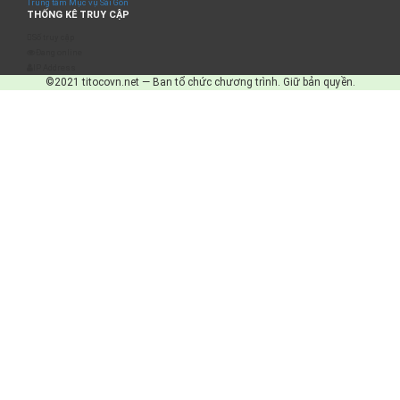
Trung tâm Mục vụ Sài Gòn
THỐNG KÊ TRUY CẬP
Số truy cập
Đang online
IP Address
©2021 titocovn.net — Ban tổ chức chương trình. Giữ bản quyền.