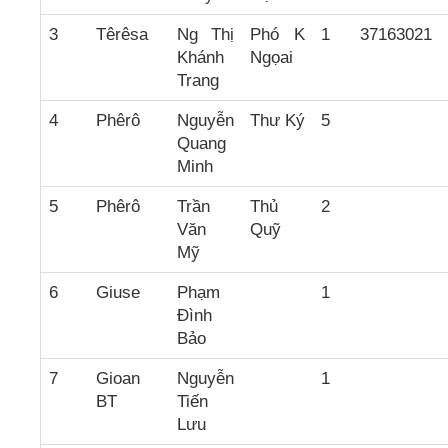
3
Têrêsa
Ng Thị
Phó K
1
37163021
Khánh
Ngọai
Trang
4
Phêrô
Nguyễn
Thư Ký
5
Quang
Minh
5
Phêrô
Trần
Thủ
2
Văn
Quỹ
Mỹ
6
Giuse
Phạm
1
Đình
Bảo
7
Gioan
Nguyễn
1
BT
Tiến
Lưu