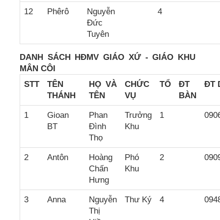
12
Phêrô
Nguyễn
4
Đức
Tuyên
DANH SÁCH HĐMV GIÁO XỨ - GIÁO KHU
MÂN CÔI
STT
TÊN
HỌ VÀ
CH
ỨC
TỔ
ĐT
ĐT 
THÁNH
TÊN
VỤ
BÀN
1
Gioan
Phan
Trưởng
1
090
BT
Đình
Khu
Thọ
2
Antôn
Hoàng
Phó
2
090
Chấn
Khu
Hưng
3
Anna
Nguyễn
Thư Ký
4
094
Thị