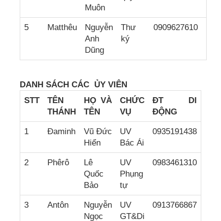
Muôn
5
Matthêu
Nguyễn
Thư
0909627610
Anh
ký
Dũng
DANH SÁCH
CÁC ỦY VIÊN
STT
TÊN
HỌ VÀ
CH
ỨC
ĐT DI
THÁNH
TÊN
VỤ
ĐỘNG
1
Đaminh
Vũ Đức
UV
0935191438
Hiển
Bác Ái
2
Phêrô
Lê
UV
0983461310
Quốc
Phụng
Bảo
tự
3
Antôn
Nguyễn
UV
0913766867
Ngọc
GT&Di