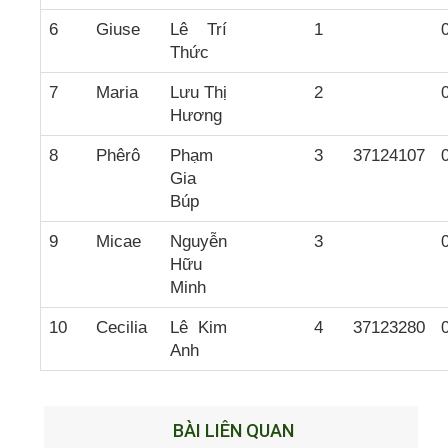
6
Giuse
Lê Trí
1
Thức
7
Maria
Lưu Thị
2
Hương
8
Phêrô
Phạm
3
37124107
Gia
Búp
9
Micae
Nguyễn
3
Hữu
Minh
10
Cecilia
Lê Kim
4
37123280
Anh
BÀI LIÊN QUAN