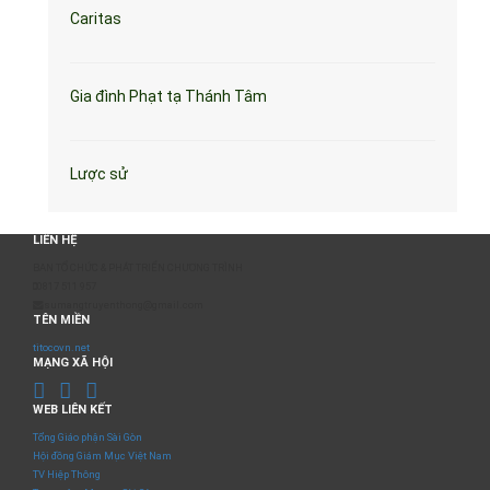
Caritas
Gia đình Phạt tạ Thánh Tâm
Lược sử
LIÊN HỆ
BAN TỔ CHỨC & PHÁT TRIỂN CHƯƠNG TRÌNH
0817 511 957
sumangtruyenthong@gmail.com
TÊN MIỀN
titocovn.net
MẠNG XÃ HỘI
WEB LIÊN KẾT
Tổng Giáo phận Sài Gòn
Hội đồng Giám Mục Việt Nam
TV Hiệp Thông