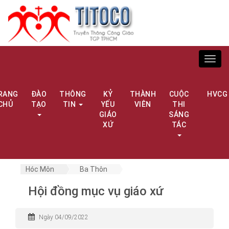
Toggl
navig
RANG
ĐÀO
THÔNG
KỶ
THÀNH
CUỘC
HVCG
CHỦ
TẠO
TIN
YẾU
VIÊN
THI
GIÁO
SÁNG
XỨ
TÁC
Hóc Môn
Ba Thôn
Hội đồng mục vụ giáo xứ
Ngày 04/09/2022