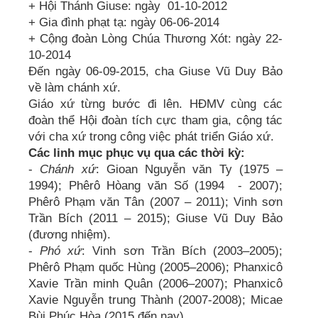
+ Hội Thánh Giuse: ngày 01-10-2012
+ Gia đình phạt tạ: ngày 06-06-2014
+ Cộng đoàn Lòng Chúa Thương Xót: ngày 22-
10-2014
Đến ngày 06-09-2015, cha Giuse Vũ Duy Bảo
về làm chánh xứ.
Giáo xứ từng bước đi lên. HĐMV cùng các
đoàn thể Hội đoàn tích cực tham gia, cộng tác
với cha xứ trong công việc phát triển Giáo xứ.
Các linh mục phục vụ qua các thời kỳ:
-
Chánh xứ
: Gioan Nguyễn văn Ty (1975 –
1994); Phêrô Hòang văn Số (1994 - 2007);
Phêrô Phạm văn Tân (2007 – 2011); Vinh sơn
Trần Bích (2011 – 2015); Giuse Vũ Duy Bảo
(đương nhiệm).
-
Phó xứ
: Vinh sơn Trần Bích (2003–2005);
Phêrô Phạm quốc Hùng (2005–2006); Phanxicô
Xavie Trần minh Quân (2006–2007); Phanxicô
Xavie Nguyễn trung Thành (2007-2008); Micae
Bùi Phúc Hòa (2015 đến nay)