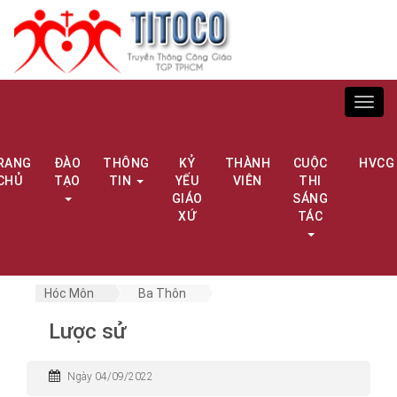
Toggl
navig
RANG
ĐÀO
THÔNG
KỶ
THÀNH
CUỘC
HVCG
CHỦ
TẠO
TIN
YẾU
VIÊN
THI
GIÁO
SÁNG
XỨ
TÁC
Hóc Môn
Ba Thôn
Lược sử
Ngày 04/09/2022