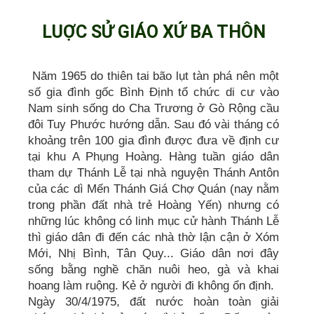
LUỢC SỬ GIÁO XỨ BA THÔN
Năm 1965 do thiên tai bão lụt tàn phá nên một
số gia đình gốc Bình Định tổ chức di cư vào
Nam sinh sống do Cha Trương ở Gò Rộng cầu
đôi Tuy Phước hướng dẫn. Sau đó vài tháng có
khoảng trên 100 gia đình được đưa về định cư
tại khu A Phụng Hoàng. Hàng tuần giáo dân
tham dự Thánh Lễ tại nhà nguyện Thánh Antôn
của các dì Mến Thánh Giá Chợ Quán (nay nằm
trong phần đất nhà trẻ Hoàng Yến) nhưng có
những lúc không có linh mục cử hành Thánh Lễ
thì giáo dân đi đến các nhà thờ lận cận ở Xóm
Mới, Nhị Bình, Tân Quy... Giáo dân nơi đây
sống bằng nghề chăn nuôi heo, gà và khai
hoang làm ruộng. Kẻ ở người đi không ổn định.
Ngày 30/4/1975, đất nước hoàn toàn giải