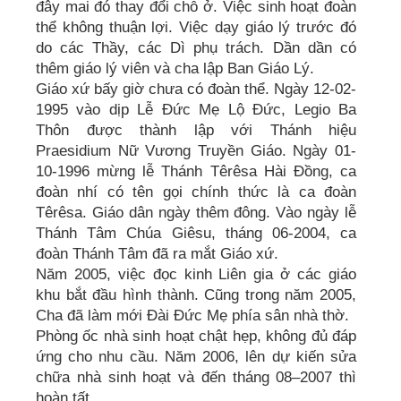
đây mai đó thay đổi chỗ ở. Việc sinh hoạt đoàn
thể không thuận lợi. Việc dạy giáo lý trước đó
do các Thầy, các Dì phụ trách. Dần dần có
thêm giáo lý viên và cha lập Ban Giáo Lý.
Giáo xứ bấy giờ chưa có đoàn thể. Ngày 12-02-
1995 vào dịp Lễ Đức Mẹ Lộ Đức, Legio Ba
Thôn được thành lập với Thánh hiệu
Praesidium Nữ Vương Truyền Giáo. Ngày 01-
10-1996 mừng lễ Thánh Têrêsa Hài Đồng, ca
đoàn nhí có tên gọi chính thức là ca đoàn
Têrêsa. Giáo dân ngày thêm đông. Vào ngày lễ
Thánh Tâm Chúa Giêsu, tháng 06-2004, ca
đoàn Thánh Tâm đã ra mắt Giáo xứ.
Năm 2005, việc đọc kinh Liên gia ở các giáo
khu bắt đầu hình thành. Cũng trong năm 2005,
Cha đã làm mới Đài Đức Mẹ phía sân nhà thờ.
Phòng ốc nhà sinh hoạt chật hẹp, không đủ đáp
ứng cho nhu cầu. Năm 2006, lên dự kiến sửa
chữa nhà sinh hoạt và đến tháng 08–2007 thì
hoàn tất.