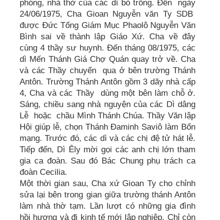
phóng, nhà thờ của các dì bỏ trống. Đến ngày
24/06/1975, Cha Gioan Nguyễn văn Ty SDB
được Đức Tổng Giám Mục Phaolô Nguyễn Văn
Bình sai về thành lập Giáo Xứ. Cha về đây
cùng 4 thầy sư huynh. Đến tháng 08/1975, các
dì Mến Thánh Giá Chợ Quán quay trở về. Cha
và các Thầy chuyển qua ở bên trường Thánh
Antôn. Trường Thánh Antôn gồm 3 dãy nhà cấp
4, Cha và các Thầy dùng một bên làm chỗ ở.
Sáng, chiều sang nhà nguyện của các Dì dâng
Lễ hoặc chầu Mình Thánh Chúa. Thầy Văn lập
Hội giúp lễ, chọn Thánh Đaminh Saviô làm Bổn
mạng. Trước đó, các dì và các chị đệ tử hát lễ.
Tiếp đến, Dì Êly mời gọi các anh chị lớn tham
gia ca đoàn. Sau đó Bác Chung phụ trách ca
đoàn Cecilia.
Một thời gian sau, Cha xứ Gioan Ty cho chỉnh
sửa lại bên trong gian giữa trường thánh Antôn
làm nhà thờ tạm. Lần lượt có những gia đình
hồi hương và đi kinh tế mới lập nghiệp. Chỉ còn