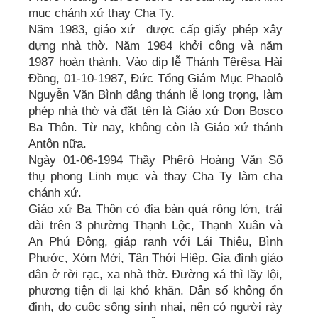
mục chánh xứ thay Cha Ty.
Năm 1983, giáo xứ được cấp giấy phép xây
dựng nhà thờ. Năm 1984 khởi công và năm
1987 hoàn thành. Vào dịp lễ Thánh Têrêsa Hài
Đồng, 01-10-1987, Đức Tổng Giám Mục Phaolô
Nguyễn Văn Bình dâng thánh lễ long trọng, làm
phép nhà thờ và đặt tên là Giáo xứ Don Bosco
Ba Thôn. Từ nay, không còn là Giáo xứ thánh
Antôn nữa.
Ngày 01-06-1994 Thầy Phêrô Hoàng Văn Số
thụ phong Linh mục và thay Cha Ty làm cha
chánh xứ.
Giáo xứ Ba Thôn có địa bàn quá rộng lớn, trải
dài trên 3 phường Thạnh Lộc, Thạnh Xuân và
An Phú Đông, giáp ranh với Lái Thiêu, Bình
Phước, Xóm Mới, Tân Thới Hiệp. Gia đình giáo
dân ở rời rạc, xa nhà thờ. Đường xá thì lầy lội,
phương tiện đi lại khó khăn. Dân số không ổn
định, do cuộc sống sinh nhai, nên có người rày