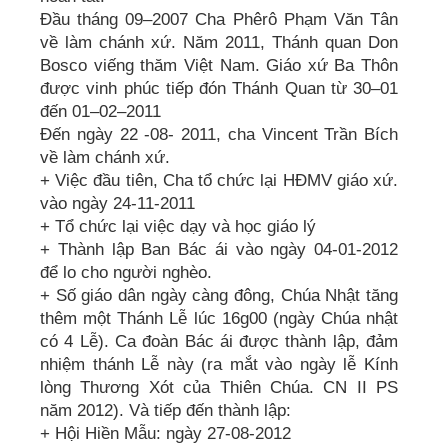
Đầu tháng 09–2007 Cha Phêrô Phạm Văn Tân
về làm chánh xứ. Năm 2011, Thánh quan Don
Bosco viếng thăm Việt Nam. Giáo xứ Ba Thôn
được vinh phúc tiếp đón Thánh Quan từ 30–01
đến 01–02–2011
Đến ngày 22 -08- 2011, cha Vincent Trần Bích
về làm chánh xứ.
+ Việc đầu tiên, Cha tổ chức lại HĐMV giáo xứ.
vào ngày 24-11-2011
+ Tổ chức lại việc dạy và học giáo lý
+ Thành lập Ban Bác ái vào ngày 04-01-2012
để lo cho người nghèo.
+ Số giáo dân ngày càng đông, Chúa Nhật tăng
thêm một Thánh Lễ lúc 16g00 (ngày Chúa nhật
có 4 Lễ). Ca đoàn Bác ái được thành lập, đảm
nhiệm thánh Lễ này (ra mắt vào ngày lễ Kính
lòng Thương Xót của Thiên Chúa. CN II PS
năm 2012). Và tiếp đến thành lập:
+ Hội Hiền Mẫu: ngày 27-08-2012