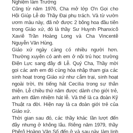
Nghiệm làm Trưởng
Cũng từ năm 1976, Cha mở lớp Ơn Gọi cho
Hội Giúp Lễ do Thầy Đại phụ trách. Và từ vườn
ươm màu này, đã nở được 2 bông hoa đầu tiên
trong Giáo xứ, đó là thầy Sư Huynh Phanxicô
Xaviê Trần Hoàng Long và Cha Vincentê
Nguyễn Văn Hùng.
Giáo xứ ngày càng có nhiều người hơn.
Thường xuyên có anh em ở nội trú học trường
Điện Lực sang đây đi Lễ. Quý Cha, Thầy mời
gọi các anh em đó cùng hòa nhập tham gia các
sinh hoạt trong Giáo xứ như cắm trại, sinh hoạt
ngoài trời, thi tiếng hát Cecilia trong sự thân
thiện. Lễ chiều thứ năm được dành cho giới trẻ,
anh em đảm nhiệm hát lễ. Và thế là ca đoàn Kỹ
Thuật ra đời. Hiện nay là ca đoàn giới trẻ của
Giáo xứ.
Thời gian sau đó, các thầy khác lần lượt đến
đây nhưng ở không lâu. Riêng năm 1979, thầy
Phêrô Hoàng Văn Số đến ở và sau này làm linh