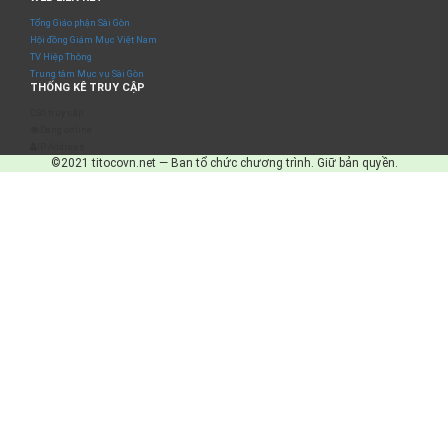
Tổng Giáo phận Sài Gòn
Hội đồng Giám Mục Việt Nam
TV Hiệp Thông
Trung tâm Mục vụ Sài Gòn
THỐNG KÊ TRUY CẬP
Số truy cập
Đang online
IP Address
©2021 titocovn.net — Ban tổ chức chương trình. Giữ bản quyền.