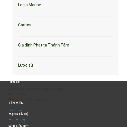
Legio Mariae
Caritas
Gia đình Phạt tạ Thánh Tâm
Lược sử
LIÊN HỆ
BAN TỔ CHỨC & PHÁT TRIỂN CHƯƠNG TRÌNH
0817 511 957
sumangtruyenthong@gmail.com
TÊN MIỀN
titocovn.net
MẠNG XÃ HỘI
WEB LIÊN KẾT