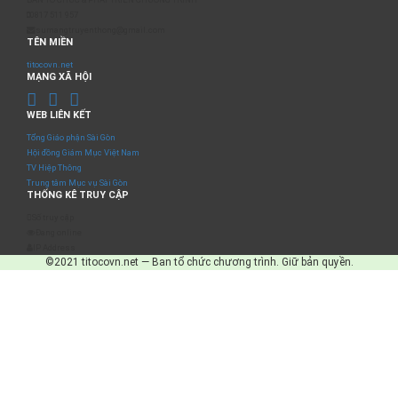
0817 511 957
sumangtruyenthong@gmail.com
TÊN MIỀN
titocovn.net
MẠNG XÃ HỘI
WEB LIÊN KẾT
Tổng Giáo phận Sài Gòn
Hội đồng Giám Mục Việt Nam
TV Hiệp Thông
Trung tâm Mục vụ Sài Gòn
THỐNG KÊ TRUY CẬP
Số truy cập
Đang online
IP Address
©2021 titocovn.net — Ban tổ chức chương trình. Giữ bản quyền.