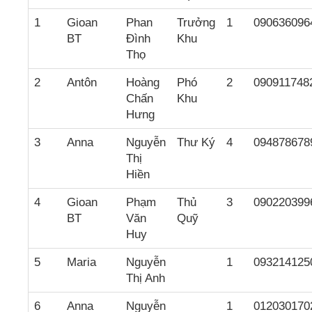
1
Gioan
Phan
Trưởng
1
090636096
BT
Đình
Khu
Thọ
2
Antôn
Hoàng
Phó
2
090911748
Chấn
Khu
Hưng
3
Anna
Nguyễn
Thư Ký
4
094878678
Thị
Hiền
4
Gioan
Phạm
Thủ
3
090220399
BT
Văn
Quỹ
Huy
5
Maria
Nguyễn
1
093214125
Thị Anh
6
Anna
Nguyễn
1
012030170