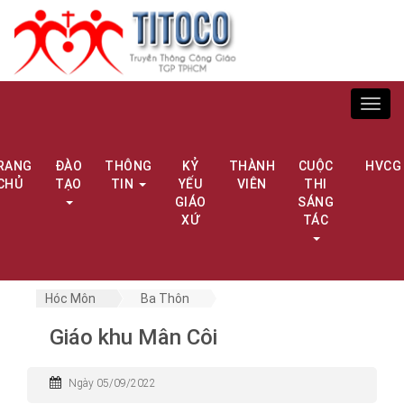
Toggl
navig
RANG
ĐÀO
THÔNG
KỶ
THÀNH
CUỘC
HVCG
CHỦ
TẠO
TIN
YẾU
VIÊN
THI
GIÁO
SÁNG
XỨ
TÁC
Hóc Môn
Ba Thôn
Giáo khu Mân Côi
Ngày 05/09/2022