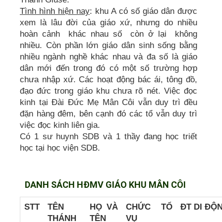
Tình hình hiện nay
: khu A có số giáo dân được
xem là lâu đời của giáo xứ, nhưng do nhiều
hoàn cảnh khác nhau số còn ở lại không
nhiều. Còn phần lớn giáo dân sinh sống bằng
nhiều ngành nghề khác nhau và đa số là giáo
dân mới đến trong đó có một số trường hợp
chưa nhập xứ. Các hoạt động bác ái, tông đồ,
đạo đức trong giáo khu chưa rõ nét. Việc đọc
kinh tại Đài Đức Mẹ Mân Côi vẫn duy trì đều
đặn hàng đêm, bên cạnh đó các tổ vẫn duy trì
việc đọc kinh liên gia.
Có 1 sư huynh SDB và 1 thầy đang học triết
học tại học viện SDB.
DANH SÁCH HĐMV GIÁO KHU MÂN CÔI
STT
TÊN
HỌ VÀ
CHỨC
TỔ
ĐT DI ĐỘ
THÁNH
TÊN
VỤ