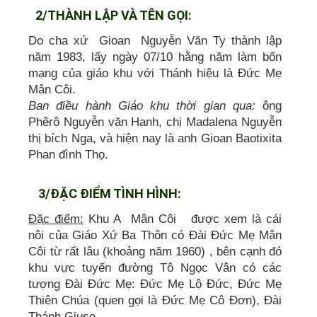
2/THÀNH LẬP VÀ TÊN GỌI:
Do cha xứ Gioan Nguyễn Văn Ty thành lập
năm 1983, lấy ngày 07/10 hằng năm làm bổn
mạng của giáo khu với Thánh hiệu là Đức Mẹ
Mân Côi.
Ban điều hành Giáo khu thời gian qua:
ông
Phêrô Nguyễn văn Hanh, chị Madalena Nguyễn
thị bích Nga, và hiện nay là anh Gioan Baotixita
Phan đình Thọ.
3/ĐẶC ĐIỂM TÌNH HÌNH:
Đặc điểm:
Khu A Mân Côi được xem là cái
nôi của Giáo Xứ Ba Thôn có Đài Đức Mẹ Mân
Côi từ rất lâu (khoảng năm 1960) , bên cạnh đó
khu vực tuyến đường Tô Ngọc Vân có các
tượng Đài Đức Mẹ: Đức Mẹ Lộ Đức, Đức Mẹ
Thiên Chúa (quen gọi là Đức Mẹ Cô Đơn), Đài
Thánh Giuse.