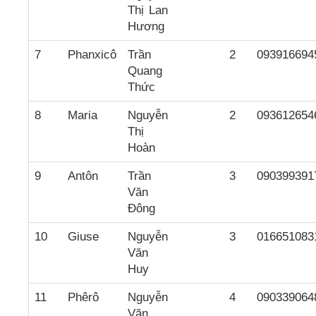
Thị Lan
Hương
7
Phanxicô
Trần
2
093916694
Quang
Thức
8
Maria
Nguyễn
2
093612654
Thị
Hoàn
9
Antôn
Trần
3
090399391
Văn
Đông
10
Giuse
Nguyễn
3
016651083
Văn
Huy
11
Phêrô
Nguyễn
4
090339064
Văn