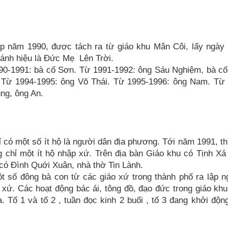
 năm 1990, được tách ra từ giáo khu Mân Côi, lấy ngày 
ánh hiệu là Đức Mẹ Lên Trời.
90-1991: bà cố Sơn. Từ 1991-1992: ông Sáu Nghiệm, bà cố
 Từ 1994-1995: ông Võ Thái. Từ 1995-1996: ông Nam. Từ 
ng, ông An.
 có một số ít hộ là người dân địa phương. Tới năm 1991, th
 chỉ một ít hộ nhập xứ. Trên địa bàn Giáo khu có Tịnh X
ó Đình Quới Xuân, nhà thờ Tin Lành.
một số đông bà con từ các giáo xứ trong thành phố ra lập n
xứ. Các hoạt động bác ái, tông đồ, đạo đức trong giáo kh
ia. Tổ 1 và tổ 2 , tuần đọc kinh 2 buổi , tổ 3 đang khởi độn