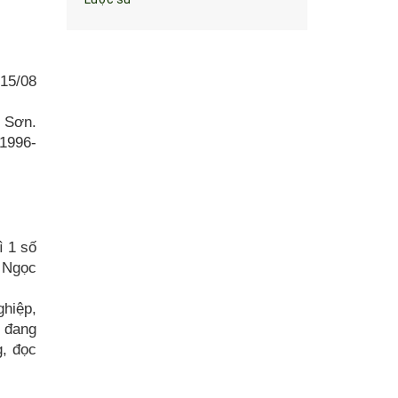
15/08
 Sơn.
1996-
ì 1 số
á Ngọc
ghiệp,
u đang
g, đọc