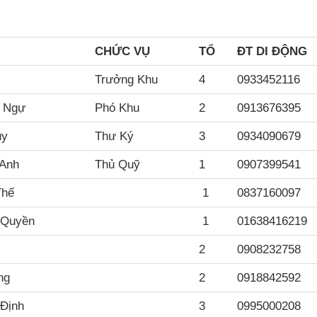
I
CHỨC VỤ
TỔ
ĐT DI ĐỘNG
Trưởng Khu
4
0933452116
 Ngự
Phó Khu
2
0913676395
ủy
Thư Ký
3
0934090679
 Anh
Thủ Quỹ
1
0907399541
Thế
1
0837160097
 Quyền
1
01638416219
2
0908232758
ng
2
0918842592
 Định
3
0995000208