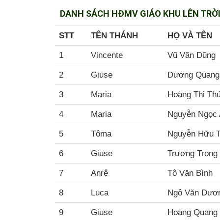
DANH SÁCH HĐMV GIÁO KHU LÊN TRỜ
STT
TÊN THÁNH
HỌ VÀ TÊN
1
Vincente
Vũ Văn Dũng
2
Giuse
Dương Quang
3
Maria
Hoàng Thị Th
4
Maria
Nguyễn Ngọc
5
Tôma
Nguyễn Hữu 
6
Giuse
Trương Trọng
7
Anrê
Tô Văn Bình
8
Luca
Ngô Văn Dươ
9
Giuse
Hoàng Quang