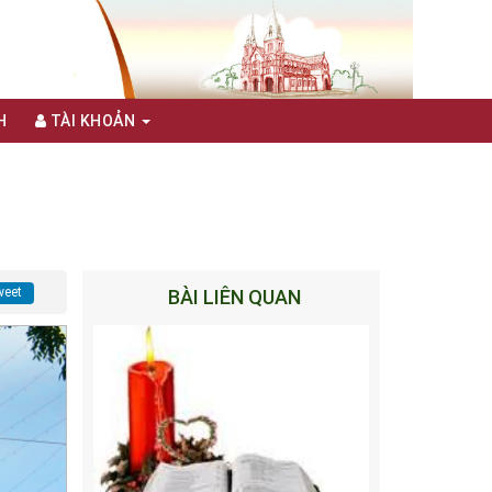
H
TÀI KHOẢN
eet
BÀI LIÊN QUAN