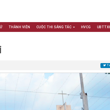
XỨ
THÀNH VIÊN
CUỘC THI SÁNG TÁC
HVCG
UBTTX
i
Tw