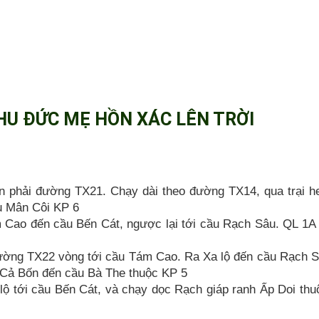
HU ĐỨC MẸ HỒN XÁC LÊN TRỜI
hải đường TX21. Chạy dài theo đường TX14, qua trại h
u Mân Côi KP 6
o đến cầu Bến Cát, ngược lại tới cầu Rạch Sâu. QL 1A 
ng TX22 vòng tới cầu Tám Cao. Ra Xa lộ đến cầu Rạch S
 Cả Bốn đến cầu Bà The thuộc KP 5
tới cầu Bến Cát, và chạy dọc Rạch giáp ranh Ấp Doi thu