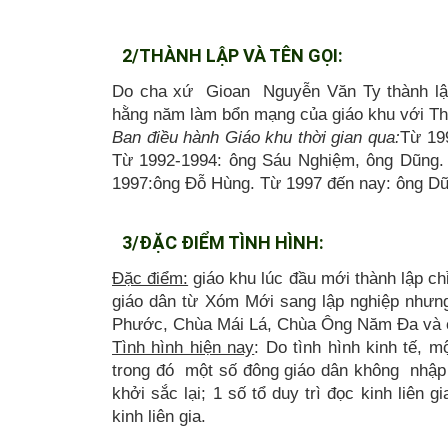
2/THÀNH LẬP VÀ TÊN GỌI:
Do cha xứ Gioan Nguyễn Văn Ty thành lập
hằng năm làm bổn mạng của giáo khu với Th
Ban điều hành Giáo khu thời gian qua:
Từ 19
Từ 1992-1994: ông Sáu Nghiệm, ông Dũng.
1997:ông Đỗ Hùng. Từ 1997 đến nay: ông Dũ
3/ĐẶC ĐIỂM TÌNH HÌNH:
Đặc điểm:
giáo khu lúc đầu mới thành lập chỉ
giáo dân từ Xóm Mới sang lập nghiệp nhưng
Phước, Chùa Mái Lá, Chùa Ông Năm Đa và c
Tình hình hiện nay
: Do tình hình kinh tế, 
trong đó một số đông giáo dân không nhập 
khởi sắc lại; 1 số tổ duy trì đọc kinh liên g
kinh liên gia.