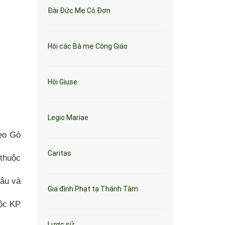
Đài Đức Mẹ Cô Đơn
Hội các Bà mẹ Công Giáo
Hội Giuse
Legio Mariae
eo Gò
Caritas
thuộc
âu và
Gia đình Phạt tạ Thánh Tâm
ộc KP
Lược sử