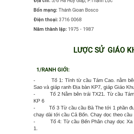
Địa chỉ:
5/6 Hà Huy Giáp, P.Thạnh Lộc
Bổn mạng:
Thánh Gioan Bosco
Điện thoại:
3716 0068
Năm thành lập:
1975 - 1987
LƯỢC SỬ GIÁO K
1/RANH GIỚI:
- Tổ 1: Tính từ cầu Tám Cao. nằm bên p
Sao và giáp ranh Địa bàn KP7, giáp Giáo Kh
- Tổ 2 Nằm bên trái TX21. Từ cầu Tám Ca
KP 6
- Tổ 3 Từ cầu cầu Bà The tới 1 phần đườ
chạy dài tới cầu Cả Bốn. Chạy dọc theo cầu
- Tổ 4: Từ cầu Bến Phân chạy dọc Xa lộ 
1.