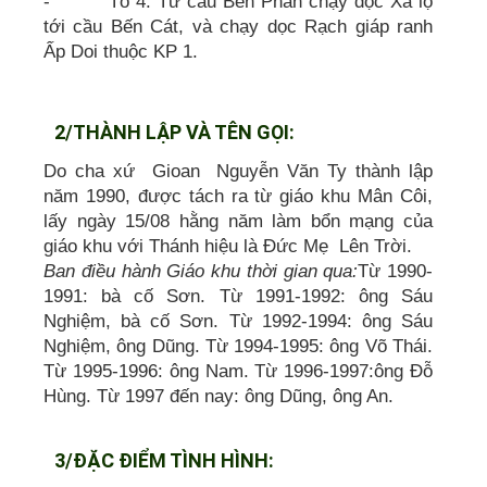
- Tổ 4: Từ cầu Bến Phân chạy dọc Xa lộ
tới cầu Bến Cát, và chạy dọc Rạch giáp ranh
Ấp Doi thuộc KP 1.
2/THÀNH LẬP VÀ TÊN GỌI:
Do cha xứ Gioan Nguyễn Văn Ty thành lập
năm 1990, được tách ra từ giáo khu Mân Côi,
lấy ngày 15/08 hằng năm làm bổn mạng của
giáo khu với Thánh hiệu là Đức Mẹ Lên Trời.
Ban điều hành Giáo khu thời gian qua:
Từ 1990-
1991: bà cố Sơn. Từ 1991-1992: ông Sáu
Nghiệm, bà cố Sơn. Từ 1992-1994: ông Sáu
Nghiệm, ông Dũng. Từ 1994-1995: ông Võ Thái.
Từ 1995-1996: ông Nam. Từ 1996-1997:ông Đỗ
Hùng. Từ 1997 đến nay: ông Dũng, ông An.
3/ĐẶC ĐIỂM TÌNH HÌNH: