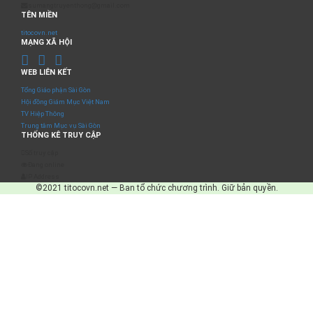
sumangtruyenthong@gmail.com
TÊN MIỀN
titocovn.net
MẠNG XÃ HỘI
WEB LIÊN KẾT
Tổng Giáo phận Sài Gòn
Hội đồng Giám Mục Việt Nam
TV Hiệp Thông
Trung tâm Mục vụ Sài Gòn
THỐNG KÊ TRUY CẬP
Số truy cập
Đang online
IP Address
©2021 titocovn.net — Ban tổ chức chương trình. Giữ bản quyền.