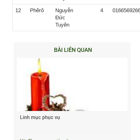
12
Phêrô
Nguyễn
4
016656926
Đức
Tuyên
BÀI LIÊN QUAN
Linh mục phục vụ