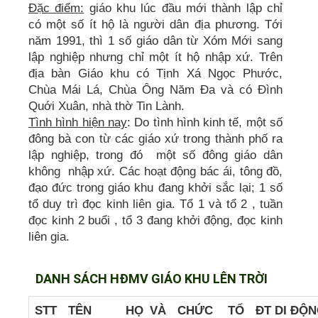
Đặc điểm:
giáo khu lúc đầu mới thành lập chỉ
có một số ít hộ là người dân địa phương. Tới
năm 1991, thì 1 số giáo dân từ Xóm Mới sang
lập nghiệp nhưng chỉ một ít hộ nhập xứ. Trên
địa bàn Giáo khu có Tịnh Xá Ngọc Phước,
Chùa Mái Lá, Chùa Ông Năm Đa và có Đình
Quới Xuân, nhà thờ Tin Lành.
Tình hình hiện nay
: Do tình hình kinh tế, một số
đông bà con từ các giáo xứ trong thành phố ra
lập nghiệp, trong đó một số đông giáo dân
không nhập xứ. Các hoạt động bác ái, tông đồ,
đạo đức trong giáo khu đang khởi sắc lại; 1 số
tổ duy trì đọc kinh liên gia. Tổ 1 và tổ 2 , tuần
đọc kinh 2 buổi , tổ 3 đang khởi động, đọc kinh
liên gia.
DANH SÁCH HĐMV GIÁO KHU LÊN TRỜI
STT
TÊN
HỌ VÀ
CHỨC
TỔ
ĐT DI ĐỘ