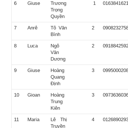
6
Giuse
Trương
1
016384162
Trọng
Quyền
7
Anrê
Tô Văn
2
090823275
Bình
8
Luca
Ngô
2
091884259
Văn
Dương
9
Giuse
Hoàng
3
099500020
Quang
Định
10
Gioan
Hoàng
3
097363603
Trung
Kiên
11
Maria
Lê Thị
4
012689029
Truyền