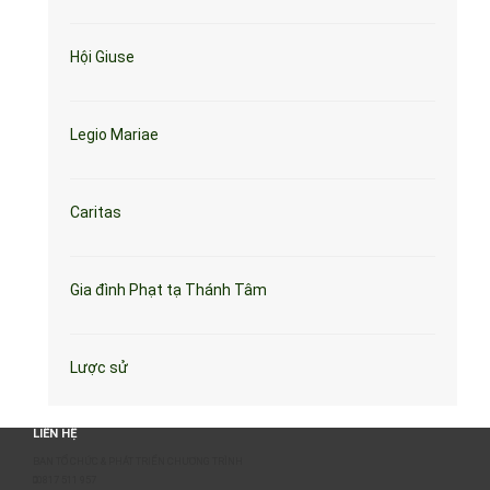
Hội Giuse
Legio Mariae
Caritas
Gia đình Phạt tạ Thánh Tâm
Lược sử
LIÊN HỆ
BAN TỔ CHỨC & PHÁT TRIỂN CHƯƠNG TRÌNH
0817 511 957