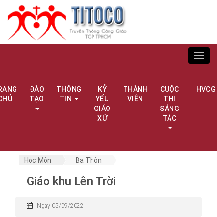
Toggl
navig
RANG
ĐÀO
THÔNG
KỶ
THÀNH
CUỘC
HVCG
CHỦ
TẠO
TIN
YẾU
VIÊN
THI
GIÁO
SÁNG
XỨ
TÁC
Hóc Môn
Ba Thôn
Giáo khu Lên Trời
Ngày 05/09/2022