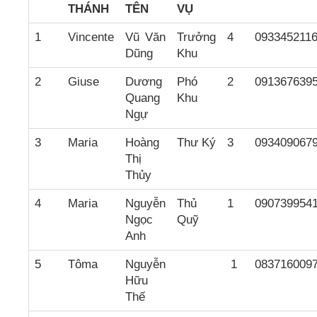
THÁNH
TÊN
VỤ
1
Vincente
Vũ Văn
Trưởng
4
093345211
Dũng
Khu
2
Giuse
Dương
Phó
2
091367639
Quang
Khu
Ngự
3
Maria
Hoàng
Thư Ký
3
093409067
Thị
Thủy
4
Maria
Nguyễn
Thủ
1
090739954
Ngọc
Quỹ
Anh
5
Tôma
Nguyễn
1
083716009
Hữu
Thế