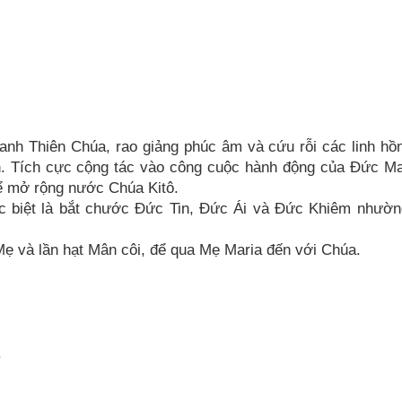
anh Thiên Chúa, rao giảng phúc âm và cứu rỗi các linh hồ
n. Tích cực cộng tác vào công cuộc hành động của Đức Ma
 để mở rộng nước Chúa Kitô.
ặc biệt là bắt chước Đức Tin, Đức Ái và Đức Khiêm nhườ
Mẹ và lần hạt Mân côi, để qua Mẹ Maria đến với Chúa.
.