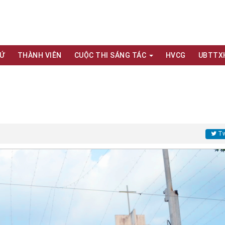
XỨ
THÀNH VIÊN
CUỘC THI SÁNG TÁC
HVCG
UBTTX
Tw