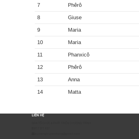
7
Phêrô
8
Giuse
9
Maria
10
Maria
11
Phanxicô
12
Phêrô
13
Anna
14
Matta
LIÊN HỆ
BAN TỔ CHỨC & PHÁT TRIỂN CHƯƠNG TRÌNH
0817 511 957
sumangtruyenthong@gmail.com