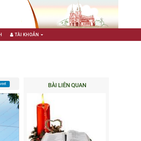
H
TÀI KHOẢN
eet
BÀI LIÊN QUAN