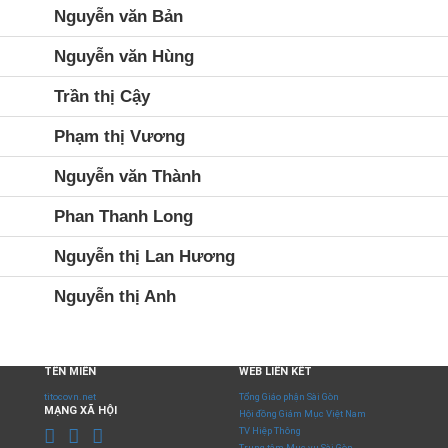
Nguyễn văn Bản
Nguyễn văn Hùng
Trần thị Cậy
Phạm thị Vương
Nguyễn văn Thành
Phan Thanh Long
Nguyễn thị Lan Hương
Nguyễn thị Anh
TÊN MIỀN
WEB LIÊN KẾT
titocovn.net
Tổng Giáo phận Sài Gòn
MẠNG XÃ HỘI
Hội đồng Giám Mục Việt Nam
TV Hiệp Thông
Trung tâm Mục vụ Sài Gòn