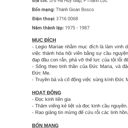
Địa chỉ:
5/6 Hà Huy Giáp, P.Thạnh Lộc
Bổn mạng:
Thánh Gioan Bosco
Điện thoại:
3716 0068
Năm thành lập:
1975 - 1987
MỤC ĐÍCH
- Legio Mariae nhằm mục đích là làm vinh d
việc thánh hóa hội viên bằng sự cầu nguyệ
đạp đầu con rắn, phá vỡ thế lực của tội lỗi
- Sống theo tinh thần của Đức Maria, và đ
Đức Mẹ.
- Truyền bá và cổ động việc sùng kính Đức 
HOẠT ĐỘNG
- Đọc kinh liên gia
- Thăm viếng kẻ liệt và đọc kinh cầu nguyện.
- Rao giảng tin mừng để cứu rỗi các linh hồn
BỔN MẠNG