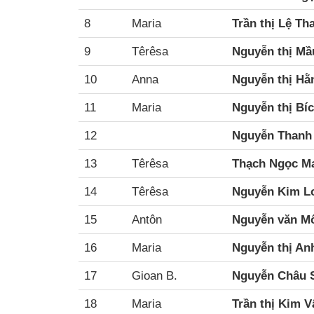
8
Maria
Trần thị Lệ Th
9
Têrêsa
Nguyễn thị Mầ
10
Anna
Nguyễn thị Hằ
11
Maria
Nguyễn thị Bí
12
Nguyễn Thanh 
13
Têrêsa
Thạch Ngọc Ma
14
Têrêsa
Nguyễn Kim L
15
Antôn
Nguyễn văn M
16
Maria
Nguyễn thị An
17
Gioan B.
Nguyễn Châu 
18
Maria
Trần thị Kim V