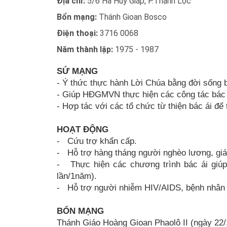
Địa chỉ:
5/6 Hà Huy Giáp, P.Thạnh Lộc
Bổn mạng:
Thánh Gioan Bosco
Điện thoại:
3716 0068
Năm thành lập:
1975 - 1987
SỨ MẠNG
- Ý thức thực hành Lời Chúa bằng đời sống b
- Giúp HĐGMVN thực hiện các công tác bác á
- Hợp tác với các tổ chức từ thiện bác ái để 
HOẠT ĐỘNG
- Cứu trợ khẩn cấp.
- Hỗ trợ hàng tháng người nghèo lương, giá
- Thực hiện các chương trình bác ái giú
lần/1năm).
- Hỗ trợ người nhiễm HIV/AIDS, bệnh nhân 
BỔN MẠNG
Thánh Giáo Hoàng Gioan Phaolô II (ngày 22/