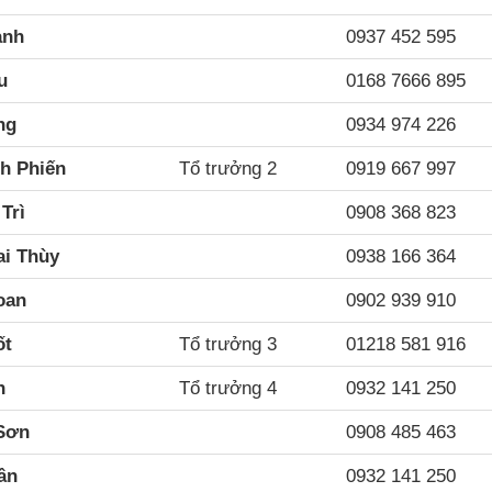
anh
0937 452 595
u
0168 7666 895
ng
0934 974 226
ch Phiến
Tổ trưởng 2
0919 667 997
Trì
0908 368 823
i Thùy
0938 166 364
oan
0902 939 910
ốt
Tổ trưởng 3
01218 581 916
h
Tổ trưởng 4
0932 141 250
Sơn
0908 485 463
ân
0932 141 250