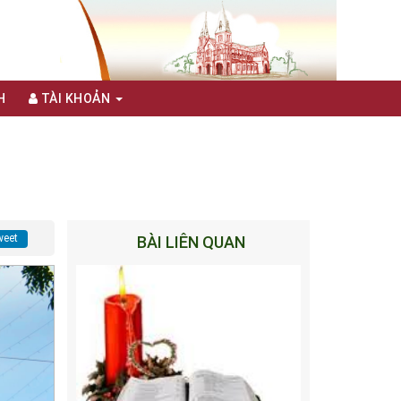
H
TÀI KHOẢN
eet
BÀI LIÊN QUAN