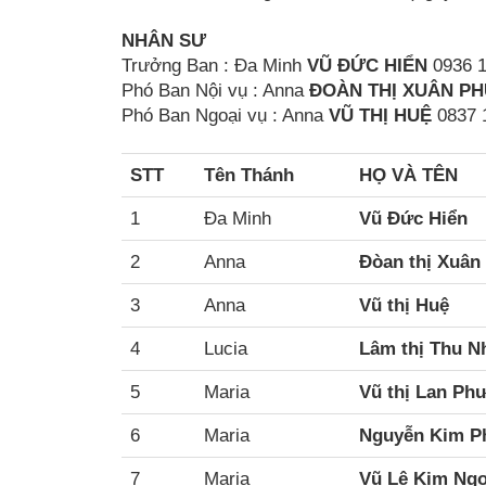
NHÂN SƯ
Trưởng Ban : Đa Minh
VŨ ĐỨC HIỂN
0936 1
Phó Ban Nội vụ : Anna
ÐOÀN THỊ XUÂN P
Phó Ban Ngoại vụ : Anna
VŨ THỊ HUỆ
0837 
STT
Tên Thánh
HỌ VÀ TÊN
1
Đa Minh
Vũ Đức Hiển
2
Anna
Đòan thị Xuân
3
Anna
Vũ thị Huệ
4
Lucia
Lâm thị Thu N
5
Maria
Vũ thị Lan Ph
6
Maria
Nguyễn Kim P
7
Maria
Vũ Lê Kim Ng