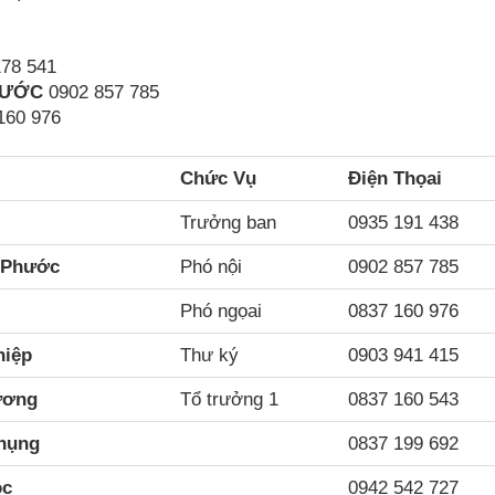
78 541
HƯỚC
0902 857 785
160 976
Chức Vụ
Điện Thọai
Trưởng ban
0935 191 438
 Phước
Phó nội
0902 857 785
Phó ngọai
0837 160 976
hiệp
Thư ký
0903 941 415
ương
Tổ trưởng 1
0837 160 543
hụng
0837 199 692
ọc
0942 542 727