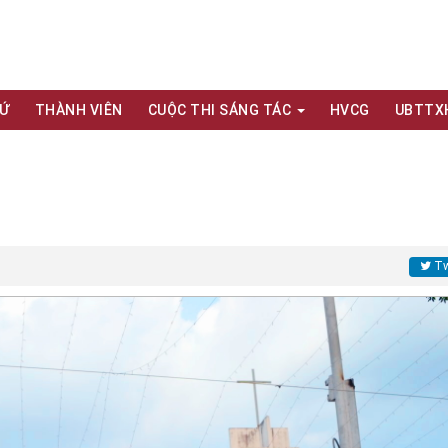
XỨ
THÀNH VIÊN
CUỘC THI SÁNG TÁC
HVCG
UBTTX
Tw