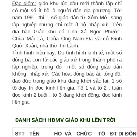
Đặc điểm:
giáo khu lúc đầu mới thành lập chỉ
có một số ít hộ là người dân địa phương. Tới
năm 1991, thì 1 số giáo dân từ Xóm Mới sang
lập nghiệp nhưng chỉ một ít hộ nhập xứ. Trên
địa bàn Giáo khu có Tịnh Xá Ngọc Phước,
Chùa Mái Lá, Chùa Ông Năm Đa và có Đình
Quới Xuân, nhà thờ Tin Lành.
Tình hình hiện nay
: Do tình hình kinh tế, một số
đông bà con từ các giáo xứ trong thành phố ra
lập nghiệp, trong đó một số đông giáo dân
không nhập xứ. Các hoạt động bác ái, tông đồ,
đạo đức trong giáo khu đang khởi sắc lại; 1 số
tổ duy trì đọc kinh liên gia. Tổ 1 và tổ 2 , tuần
đọc kinh 2 buổi , tổ 3 đang khởi động, đọc kinh
liên gia.
DANH SÁCH HĐMV GIÁO KHU LÊN TRỜI
STT
TÊN
HỌ VÀ
CHỨC
TỔ
ĐT DI ĐỘ