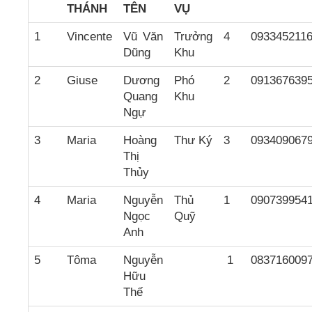
THÁNH
TÊN
VỤ
1
Vincente
Vũ Văn
Trưởng
4
093345211
Dũng
Khu
2
Giuse
Dương
Phó
2
091367639
Quang
Khu
Ngự
3
Maria
Hoàng
Thư Ký
3
093409067
Thị
Thủy
4
Maria
Nguyễn
Thủ
1
090739954
Ngọc
Quỹ
Anh
5
Tôma
Nguyễn
1
083716009
Hữu
Thế