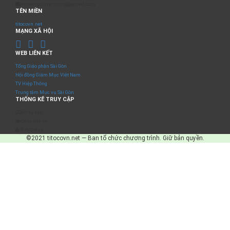
sumangtruyenthong@gmail.com
TÊN MIỀN
titocovn.net
MẠNG XÃ HỘI
WEB LIÊN KẾT
Tổng Giáo phận Sài Gòn
Hội đồng Giám Mục Việt Nam
TV Hiệp Thông
Trung tâm Mục vụ Sài Gòn
THỐNG KÊ TRUY CẬP
Số truy cập
Đang online
IP Address
©2021 titocovn.net — Ban tổ chức chương trình. Giữ bản quyền.