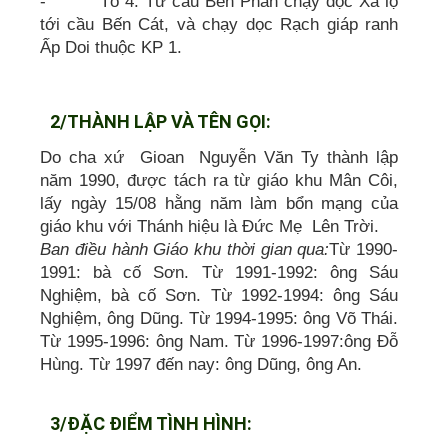
- Tổ 4: Từ cầu Bến Phân chạy dọc Xa lộ
tới cầu Bến Cát, và chạy dọc Rạch giáp ranh
Ấp Doi thuộc KP 1.
2/THÀNH LẬP VÀ TÊN GỌI:
Do cha xứ Gioan Nguyễn Văn Ty thành lập
năm 1990, được tách ra từ giáo khu Mân Côi,
lấy ngày 15/08 hằng năm làm bổn mạng của
giáo khu với Thánh hiệu là Đức Mẹ Lên Trời.
Ban điều hành Giáo khu thời gian qua:
Từ 1990-
1991: bà cố Sơn. Từ 1991-1992: ông Sáu
Nghiệm, bà cố Sơn. Từ 1992-1994: ông Sáu
Nghiệm, ông Dũng. Từ 1994-1995: ông Võ Thái.
Từ 1995-1996: ông Nam. Từ 1996-1997:ông Đỗ
Hùng. Từ 1997 đến nay: ông Dũng, ông An.
3/ĐẶC ĐIỂM TÌNH HÌNH: