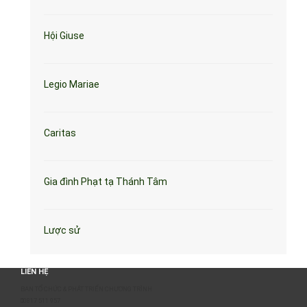
Hội Giuse
Legio Mariae
Caritas
Gia đình Phạt tạ Thánh Tâm
Lược sử
LIÊN HỆ
BAN TỔ CHỨC & PHÁT TRIỂN CHƯƠNG TRÌNH
0817 511 957