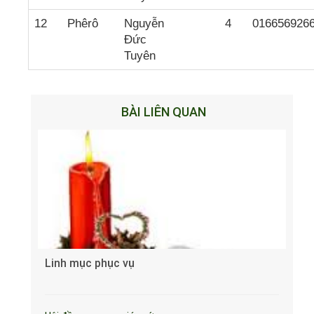
12
Phêrô
Nguyễn
4
016656926
Đức
Tuyên
BÀI LIÊN QUAN
Linh mục phục vụ