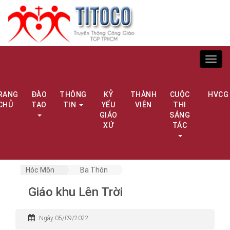
Toggl
navig
RANG
ĐÀO
THÔNG
KỶ
THÀNH
CUỘC
HVCG
CHỦ
TẠO
TIN
YẾU
VIÊN
THI
GIÁO
SÁNG
XỨ
TÁC
Hóc Môn
Ba Thôn
Giáo khu Lên Trời
Ngày 05/09/2022