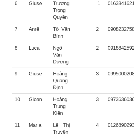
6
Giuse
Trương
1
016384162
Trọng
Quyền
7
Anrê
Tô Văn
2
090823275
Bình
8
Luca
Ngô
2
091884259
Văn
Dương
9
Giuse
Hoàng
3
099500020
Quang
Định
10
Gioan
Hoàng
3
097363603
Trung
Kiên
11
Maria
Lê Thị
4
012689029
Truyền