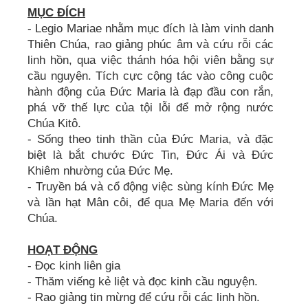
MỤC ĐÍCH
- Legio Mariae nhằm mục đích là làm vinh danh
Thiên Chúa, rao giảng phúc âm và cứu rỗi các
linh hồn, qua việc thánh hóa hội viên bằng sự
cầu nguyện. Tích cực cộng tác vào công cuộc
hành động của Đức Maria là đạp đầu con rắn,
phá vỡ thế lực của tội lỗi để mở rộng nước
Chúa Kitô.
- Sống theo tinh thần của Đức Maria, và đặc
biệt là bắt chước Đức Tin, Đức Ái và Đức
Khiêm nhường của Đức Mẹ.
- Truyền bá và cổ động việc sùng kính Đức Mẹ
và lần hạt Mân côi, để qua Mẹ Maria đến với
Chúa.
HOẠT ĐỘNG
- Đọc kinh liên gia
- Thăm viếng kẻ liệt và đọc kinh cầu nguyện.
- Rao giảng tin mừng để cứu rỗi các linh hồn.