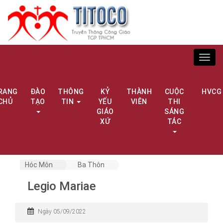
Toggl
navig
RANG
ĐÀO
THÔNG
KỶ
THÀNH
CUỘC
HVCG
CHỦ
TẠO
TIN
YẾU
VIÊN
THI
GIÁO
SÁNG
XỨ
TÁC
Hóc Môn
Ba Thôn
Legio Mariae
Ngày 05/09/2022