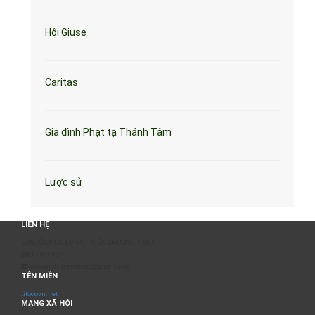
Hội Giuse
Caritas
Gia đình Phạt tạ Thánh Tâm
Lược sử
LIÊN HỆ
BAN TỔ CHỨC & PHÁT TRIỂN CHƯƠNG TRÌNH
0817 511 957
sumangtruyenthong@gmail.com
TÊN MIỀN
titocovn.net
MẠNG XÃ HỘI