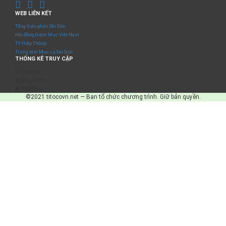
WEB LIÊN KẾT
Tổng Giáo phận Sài Gòn
Hội đồng Giám Mục Việt Nam
TV Hiệp Thông
Trung tâm Mục vụ Sài Gòn
THỐNG KÊ TRUY CẬP
Số truy cập
Đang online
IP Address
©2021 titocovn.net — Ban tổ chức chương trình. Giữ bản quyền.