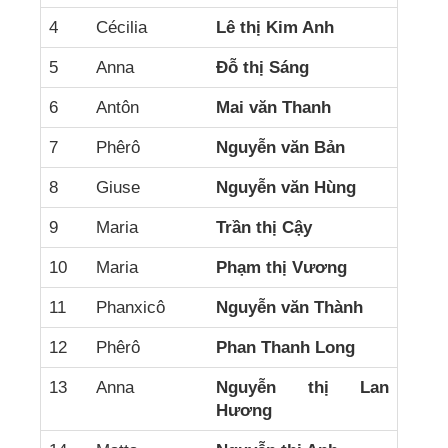
4
Cécilia
Lê thị Kim Anh
5
Anna
Đỗ thị Sáng
6
Antôn
Mai văn Thanh
7
Phêrô
Nguyễn văn Bản
8
Giuse
Nguyễn văn Hùng
9
Maria
Trần thị Cậy
10
Maria
Phạm thị Vương
11
Phanxicô
Nguyễn văn Thành
12
Phêrô
Phan Thanh Long
13
Anna
Nguyễn thị Lan
Hương