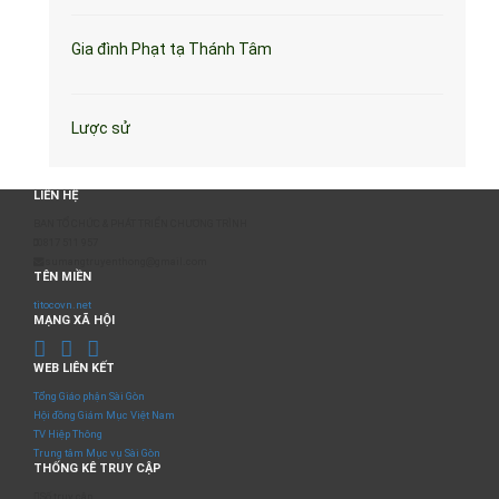
Gia đình Phạt tạ Thánh Tâm
Lược sử
LIÊN HỆ
BAN TỔ CHỨC & PHÁT TRIỂN CHƯƠNG TRÌNH
0817 511 957
sumangtruyenthong@gmail.com
TÊN MIỀN
titocovn.net
MẠNG XÃ HỘI
WEB LIÊN KẾT
Tổng Giáo phận Sài Gòn
Hội đồng Giám Mục Việt Nam
TV Hiệp Thông
Trung tâm Mục vụ Sài Gòn
THỐNG KÊ TRUY CẬP
Số truy cập