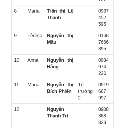
8
Maria
Trần thị Lệ
0937
Thanh
452
595
9
Têrêsa
Nguyễn thị
0168
Mầu
7666
895
10
Anna
Nguyễn thị
0934
Hằng
974
226
11
Maria
Nguyễn thị
Tổ
0919
Bích Phiến
trưởng
667
2
997
12
Nguyễn
0908
Thanh Trì
368
823