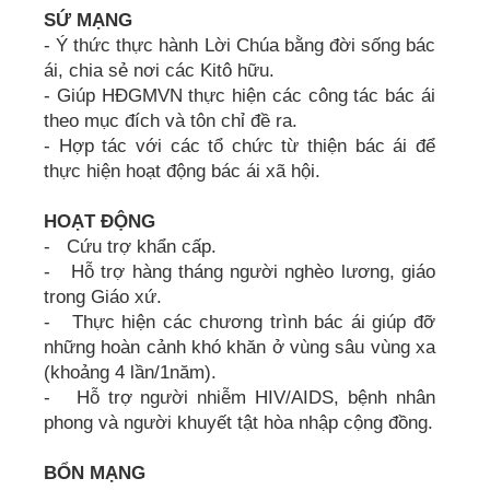
SỨ MẠNG
- Ý thức thực hành Lời Chúa bằng đời sống bác
ái, chia sẻ nơi các Kitô hữu.
- Giúp HĐGMVN thực hiện các công tác bác ái
theo mục đích và tôn chỉ đề ra.
- Hợp tác với các tổ chức từ thiện bác ái để
thực hiện hoạt động bác ái xã hội.
HOẠT ĐỘNG
- Cứu trợ khẩn cấp.
- Hỗ trợ hàng tháng người nghèo lương, giáo
trong Giáo xứ.
- Thực hiện các chương trình bác ái giúp đỡ
những hoàn cảnh khó khăn ở vùng sâu vùng xa
(khoảng 4 lần/1năm).
- Hỗ trợ người nhiễm HIV/AIDS, bệnh nhân
phong và người khuyết tật hòa nhập cộng đồng.
BỔN MẠNG