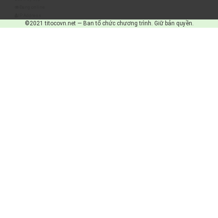
Đang online
IP Address
©2021 titocovn.net — Ban tổ chức chương trình. Giữ bản quyền.