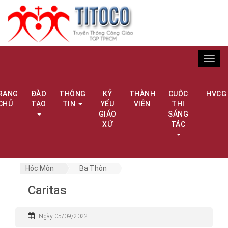
Toggl
navig
RANG
ĐÀO
THÔNG
KỶ
THÀNH
CUỘC
HVCG
CHỦ
TẠO
TIN
YẾU
VIÊN
THI
GIÁO
SÁNG
XỨ
TÁC
Hóc Môn
Ba Thôn
Caritas
Ngày 05/09/2022