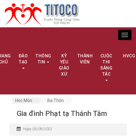
Toggl
navig
RANG
ĐÀO
THÔNG
KỶ
THÀNH
CUỘC
HVCG
CHỦ
TẠO
TIN
YẾU
VIÊN
THI
GIÁO
SÁNG
XỨ
TÁC
Hóc Môn
Ba Thôn
Gia đình Phạt tạ Thánh Tâm
Ngày 05/09/2022