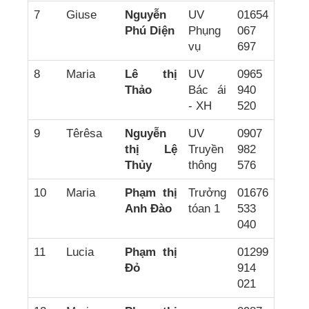
7
Giuse
Nguyễn
UV
01654
Phú Diện
Phụng
067
vụ
697
8
Maria
Lê thị
UV
0965
Thảo
Bác ái
940
- XH
520
9
Têrêsa
Nguyễn
UV
0907
thị Lệ
Truyền
982
Thủy
thông
576
10
Maria
Phạm thị
Trưởng
01676
Anh Đào
tóan 1
533
040
11
Lucia
Phạm thị
01299
Đỏ
914
021