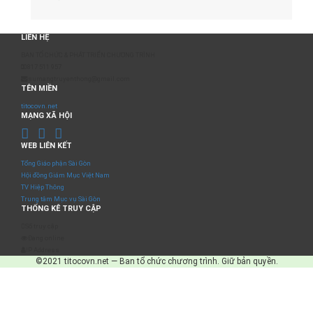
LIÊN HỆ
BAN TỔ CHỨC & PHÁT TRIỂN CHƯƠNG TRÌNH
0817 511 957
sumangtruyenthong@gmail.com
TÊN MIỀN
titocovn.net
MẠNG XÃ HỘI
WEB LIÊN KẾT
Tổng Giáo phận Sài Gòn
Hội đồng Giám Mục Việt Nam
TV Hiệp Thông
Trung tâm Mục vụ Sài Gòn
THỐNG KÊ TRUY CẬP
Số truy cập
Đang online
IP Address
©2021 titocovn.net — Ban tổ chức chương trình. Giữ bản quyền.