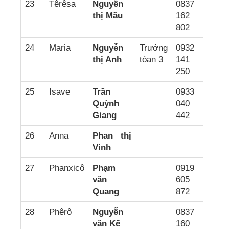
23
Têrêsa
Nguyễn
0837
thị Mầu
162
802
24
Maria
Nguyễn
Trưởng
0932
thị Anh
tóan 3
141
250
25
Isave
Trần
0933
Quỳnh
040
Giang
442
26
Anna
Phan thị
Vinh
27
Phanxicô
Phạm
0919
văn
605
Quang
872
28
Phêrô
Nguyễn
0837
văn Kế
160