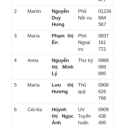
2
Martin
Nguyễn
Phó
01234
Duy
Nội vụ
684
Hưng
567
3
Maria
Phạm thị
Phó
0837
Én
Ngọai
161
vụ
721
4
Anna
Nguyễn
Thư ký
0989
thị Minh
089
Lý
895
5
Maria
Lưu thị
Thủ
0906
Hương
quỹ
626
766
6
Cécilia
Hùynh
UV
0909
thị Ngọc
Tuyên
438
Ánh
huấn
495