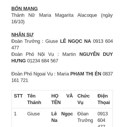
BỔN MẠNG
Thánh Nữ Maria Magarita Alacoque (ngày
16/10)
NHÂN SỰ
Đoàn Trưởng : Giuse
LÊ NGỌC NA
0913 604
477
Đoàn Phó Nội Vụ : Martin
NGUYỄN DUY
HƯNG
01234 684 567
Đoàn Phó Ngọai Vụ : Maria
PHẠM THỊ ÉN
0837
161 721
STT
Tên
HỌ VÀ
Chức
Điện
Thánh
TÊN
Vụ
Thọai
1
Giuse
Lê Ngọc
Đòan
0913
Na
Trưởng
604
477