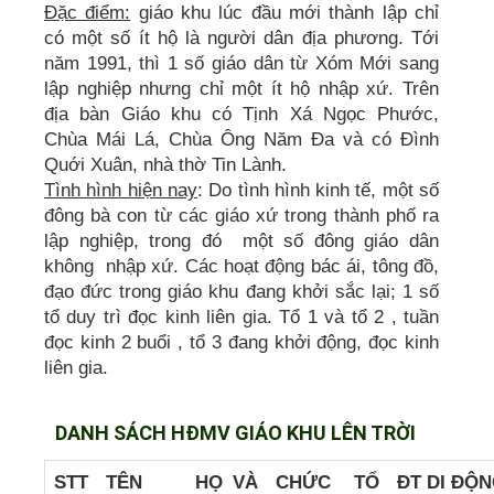
Đặc điểm:
giáo khu lúc đầu mới thành lập chỉ
có một số ít hộ là người dân địa phương. Tới
năm 1991, thì 1 số giáo dân từ Xóm Mới sang
lập nghiệp nhưng chỉ một ít hộ nhập xứ. Trên
địa bàn Giáo khu có Tịnh Xá Ngọc Phước,
Chùa Mái Lá, Chùa Ông Năm Đa và có Đình
Quới Xuân, nhà thờ Tin Lành.
Tình hình hiện nay
: Do tình hình kinh tế, một số
đông bà con từ các giáo xứ trong thành phố ra
lập nghiệp, trong đó một số đông giáo dân
không nhập xứ. Các hoạt động bác ái, tông đồ,
đạo đức trong giáo khu đang khởi sắc lại; 1 số
tổ duy trì đọc kinh liên gia. Tổ 1 và tổ 2 , tuần
đọc kinh 2 buổi , tổ 3 đang khởi động, đọc kinh
liên gia.
DANH SÁCH HĐMV GIÁO KHU LÊN TRỜI
STT
TÊN
HỌ VÀ
CHỨC
TỔ
ĐT DI ĐỘ