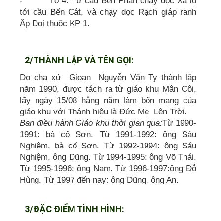
- Tổ 4: Từ cầu Bến Phân chạy dọc Xa lộ
tới cầu Bến Cát, và chạy dọc Rạch giáp ranh
Ấp Doi thuộc KP 1.
2/THÀNH LẬP VÀ TÊN GỌI:
Do cha xứ Gioan Nguyễn Văn Ty thành lập
năm 1990, được tách ra từ giáo khu Mân Côi,
lấy ngày 15/08 hằng năm làm bổn mạng của
giáo khu với Thánh hiệu là Đức Mẹ Lên Trời.
Ban điều hành Giáo khu thời gian qua:
Từ 1990-
1991: bà cố Sơn. Từ 1991-1992: ông Sáu
Nghiệm, bà cố Sơn. Từ 1992-1994: ông Sáu
Nghiệm, ông Dũng. Từ 1994-1995: ông Võ Thái.
Từ 1995-1996: ông Nam. Từ 1996-1997:ông Đỗ
Hùng. Từ 1997 đến nay: ông Dũng, ông An.
3/ĐẶC ĐIỂM TÌNH HÌNH: