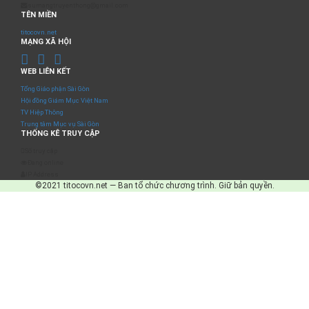
sumangtruyenthong@gmail.com
TÊN MIỀN
titocovn.net
MẠNG XÃ HỘI
WEB LIÊN KẾT
Tổng Giáo phận Sài Gòn
Hội đồng Giám Mục Việt Nam
TV Hiệp Thông
Trung tâm Mục vụ Sài Gòn
THỐNG KÊ TRUY CẬP
Số truy cập
Đang online
IP Address
©2021 titocovn.net — Ban tổ chức chương trình. Giữ bản quyền.