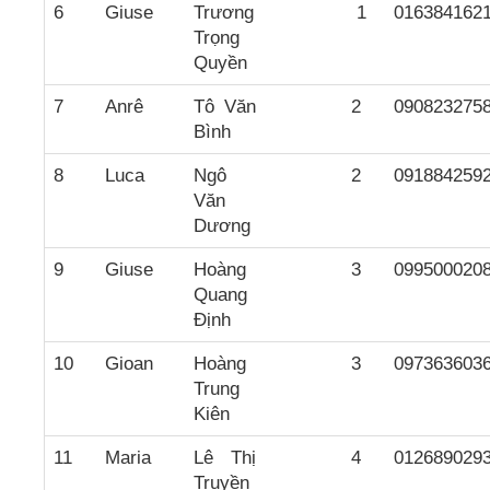
6
Giuse
Trương
1
016384162
Trọng
Quyền
7
Anrê
Tô Văn
2
090823275
Bình
8
Luca
Ngô
2
091884259
Văn
Dương
9
Giuse
Hoàng
3
099500020
Quang
Định
10
Gioan
Hoàng
3
097363603
Trung
Kiên
11
Maria
Lê Thị
4
012689029
Truyền