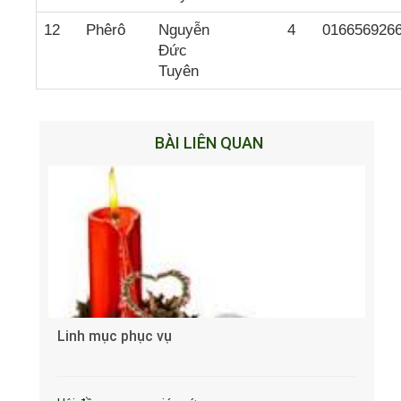
12
Phêrô
Nguyễn
4
016656926
Đức
Tuyên
BÀI LIÊN QUAN
Linh mục phục vụ