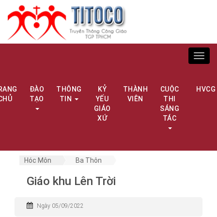
Toggl
navig
RANG
ĐÀO
THÔNG
KỶ
THÀNH
CUỘC
HVCG
CHỦ
TẠO
TIN
YẾU
VIÊN
THI
GIÁO
SÁNG
XỨ
TÁC
Hóc Môn
Ba Thôn
Giáo khu Lên Trời
Ngày 05/09/2022