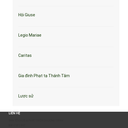
Hội Giuse
Legio Mariae
Caritas
Gia đình Phạt tạ Thánh Tâm
Lược sử
LIÊN HỆ
BAN TỔ CHỨC & PHÁT TRIỂN CHƯƠNG TRÌNH
0817 511 957