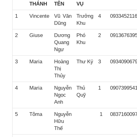
THÁNH
TÊN
VỤ
1
Vincente
Vũ Văn
Trưởng
4
093345211
Dũng
Khu
2
Giuse
Dương
Phó
2
091367639
Quang
Khu
Ngự
3
Maria
Hoàng
Thư Ký
3
093409067
Thị
Thủy
4
Maria
Nguyễn
Thủ
1
090739954
Ngọc
Quỹ
Anh
5
Tôma
Nguyễn
1
083716009
Hữu
Thế