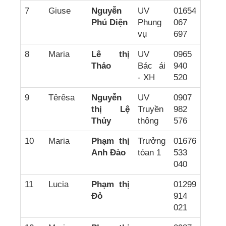
7
Giuse
Nguyễn
UV
01654
Phú Diện
Phụng
067
vụ
697
8
Maria
Lê thị
UV
0965
Thảo
Bác ái
940
- XH
520
9
Têrêsa
Nguyễn
UV
0907
thị Lệ
Truyền
982
Thủy
thông
576
10
Maria
Phạm thị
Trưởng
01676
Anh Đào
tóan 1
533
040
11
Lucia
Phạm thị
01299
Đỏ
914
021