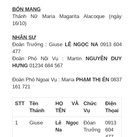
BỔN MẠNG
Thánh Nữ Maria Magarita Alacoque (ngày
16/10)
NHÂN SỰ
Đoàn Trưởng : Giuse
LÊ NGỌC NA
0913 604
477
Đoàn Phó Nội Vụ : Martin
NGUYỄN DUY
HƯNG
01234 684 567
Đoàn Phó Ngọai Vụ : Maria
PHẠM THỊ ÉN
0837
161 721
STT
Tên
HỌ VÀ
Chức
Điện
Thánh
TÊN
Vụ
Thọai
1
Giuse
Lê Ngọc
Đòan
0913
Na
Trưởng
604
477