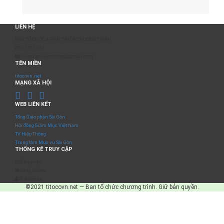
LIÊN HỆ
BAN TỔ CHỨC & PHÁT TRIỂN CHƯƠNG TRÌNH
0817 511 957
sumangtruyenthong@gmail.com
TÊN MIỀN
titocovn.net
MẠNG XÃ HỘI
WEB LIÊN KẾT
Tổng Giáo phận Sài Gòn
Hội đồng Giám Mục Việt Nam
TV Hiệp Thông
Trung tâm Mục vụ Sài Gòn
THỐNG KÊ TRUY CẬP
Số truy cập
Đang online
IP Address
©2021 titocovn.net — Ban tổ chức chương trình. Giữ bản quyền.