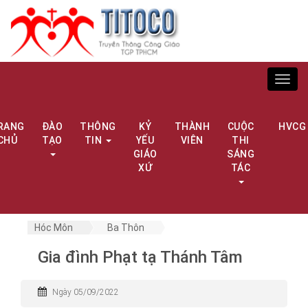
Toggl
navig
RANG
ĐÀO
THÔNG
KỶ
THÀNH
CUỘC
HVCG
CHỦ
TẠO
TIN
YẾU
VIÊN
THI
GIÁO
SÁNG
XỨ
TÁC
Hóc Môn
Ba Thôn
Gia đình Phạt tạ Thánh Tâm
Ngày 05/09/2022