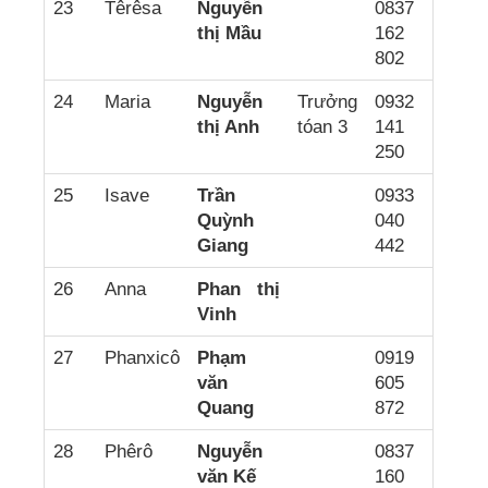
23
Têrêsa
Nguyễn
0837
thị Mầu
162
802
24
Maria
Nguyễn
Trưởng
0932
thị Anh
tóan 3
141
250
25
Isave
Trần
0933
Quỳnh
040
Giang
442
26
Anna
Phan thị
Vinh
27
Phanxicô
Phạm
0919
văn
605
Quang
872
28
Phêrô
Nguyễn
0837
văn Kế
160