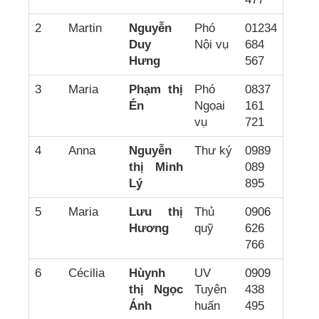
2
Martin
Nguyễn
Phó
01234
Duy
Nội vụ
684
Hưng
567
3
Maria
Phạm thị
Phó
0837
Én
Ngọai
161
vụ
721
4
Anna
Nguyễn
Thư ký
0989
thị Minh
089
Lý
895
5
Maria
Lưu thị
Thủ
0906
Hương
quỹ
626
766
6
Cécilia
Hùynh
UV
0909
thị Ngọc
Tuyên
438
Ánh
huấn
495