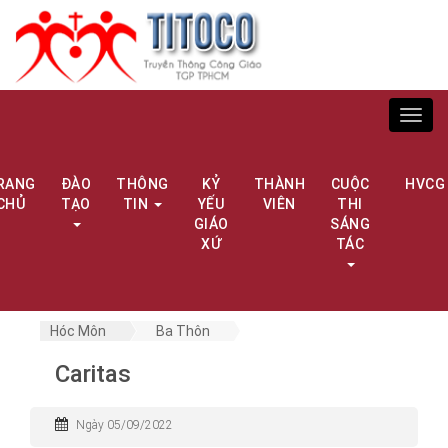
Toggl
navig
RANG
ĐÀO
THÔNG
KỶ
THÀNH
CUỘC
HVCG
CHỦ
TẠO
TIN
YẾU
VIÊN
THI
GIÁO
SÁNG
XỨ
TÁC
Hóc Môn
Ba Thôn
Caritas
Ngày 05/09/2022