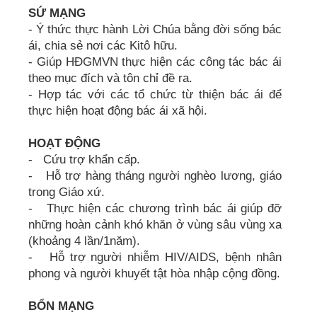
SỨ MẠNG
- Ý thức thực hành Lời Chúa bằng đời sống bác
ái, chia sẻ nơi các Kitô hữu.
- Giúp HĐGMVN thực hiện các công tác bác ái
theo mục đích và tôn chỉ đề ra.
- Hợp tác với các tổ chức từ thiện bác ái để
thực hiện hoạt động bác ái xã hội.
HOẠT ĐỘNG
- Cứu trợ khẩn cấp.
- Hỗ trợ hàng tháng người nghèo lương, giáo
trong Giáo xứ.
- Thực hiện các chương trình bác ái giúp đỡ
những hoàn cảnh khó khăn ở vùng sâu vùng xa
(khoảng 4 lần/1năm).
- Hỗ trợ người nhiễm HIV/AIDS, bệnh nhân
phong và người khuyết tật hòa nhập cộng đồng.
BỔN MẠNG