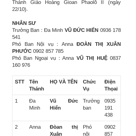
Thánh Giáo Hoàng Gioan Phaolô II (ngày
22/10).
NHÂN SƯ
Trưởng Ban : Đa Minh
VŨ ĐỨC HIỂN
0936 178
541
Phó Ban Nội vụ : Anna
ÐOÀN THỊ XUÂN
PHƯỚC
0902 857 785
Phó Ban Ngoại vụ : Anna
VŨ THỊ HUỆ
0837
160 976
STT
Tên
HỌ VÀ TÊN
Chức
Điện
Thánh
Vụ
Thọai
1
Đa
Vũ Đức
Trưởng
0935
Minh
Hiển
ban
191
438
2
Anna
Đòan thị
Phó
0902
Xuân
nội
857