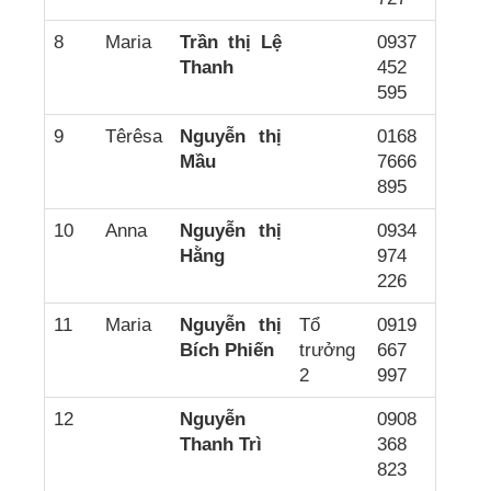
8
Maria
Trần thị Lệ
0937
Thanh
452
595
9
Têrêsa
Nguyễn thị
0168
Mầu
7666
895
10
Anna
Nguyễn thị
0934
Hằng
974
226
11
Maria
Nguyễn thị
Tổ
0919
Bích Phiến
trưởng
667
2
997
12
Nguyễn
0908
Thanh Trì
368
823