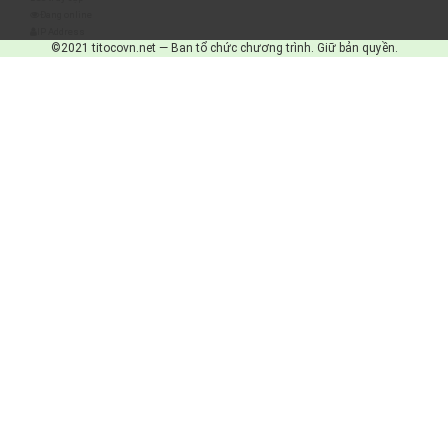
Đang online
IP Address
©2021 titocovn.net — Ban tổ chức chương trình. Giữ bản quyền.