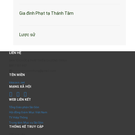
Gia đình Phạt tạ Thánh Tâm
Lược sử
LIÊN HỆ
BAN TỔ CHỨC & PHÁT TRIỂN CHƯƠNG TRÌNH
0817 511 957
sumangtruyenthong@gmail.com
TÊN MIỀN
titocovn.net
MẠNG XÃ HỘI
WEB LIÊN KẾT
Tổng Giáo phận Sài Gòn
Hội đồng Giám Mục Việt Nam
TV Hiệp Thông
Trung tâm Mục vụ Sài Gòn
THỐNG KÊ TRUY CẬP
Số truy cập