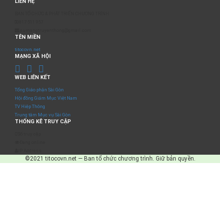
LIÊN HỆ
BAN TỔ CHỨC & PHÁT TRIỂN CHƯƠNG TRÌNH
0817 511 957
sumangtruyenthong@gmail.com
TÊN MIỀN
titocovn.net
MẠNG XÃ HỘI
WEB LIÊN KẾT
Tổng Giáo phận Sài Gòn
Hội đồng Giám Mục Việt Nam
TV Hiệp Thông
Trung tâm Mục vụ Sài Gòn
THỐNG KÊ TRUY CẬP
Số truy cập
Đang online
IP Address
©2021 titocovn.net — Ban tổ chức chương trình. Giữ bản quyền.