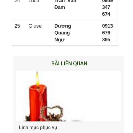
24
Luca
Trần Văn
0949
Đam
347
674
25
Giuse
Dương
0913
Quang
676
Ngự
395
BÀI LIÊN QUAN
Linh mục phục vụ