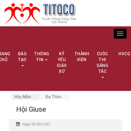
Toggl
navig
RANG
ĐÀO
THÔNG
KỶ
THÀNH
CUỘC
HVCG
CHỦ
TẠO
TIN
YẾU
VIÊN
THI
GIÁO
SÁNG
XỨ
TÁC
Hóc Môn
Ba Thôn
Hội Giuse
Ngày 05/09/2022