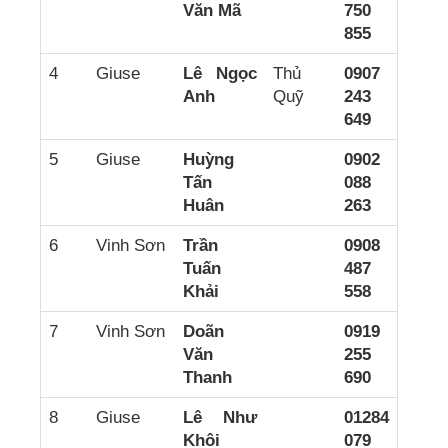
Văn Mã
750
855
4
Giuse
Lê Ngọc
Thủ
0907
Anh
Quỹ
243
649
5
Giuse
Huỳng
0902
Tấn
088
Huân
263
6
Vinh Sơn
Trần
0908
Tuấn
487
Khải
558
7
Vinh Sơn
Doãn
0919
Văn
255
Thanh
690
8
Giuse
Lê Như
01284
Khôi
079