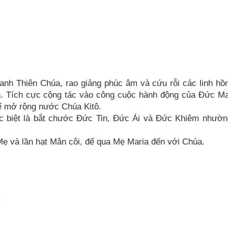
anh Thiên Chúa, rao giảng phúc âm và cứu rỗi các linh hồ
n. Tích cực cộng tác vào công cuộc hành động của Đức Ma
 để mở rộng nước Chúa Kitô.
ặc biệt là bắt chước Đức Tin, Đức Ái và Đức Khiêm nhườ
Mẹ và lần hạt Mân côi, để qua Mẹ Maria đến với Chúa.
.