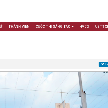
XỨ
THÀNH VIÊN
CUỘC THI SÁNG TÁC
HVCG
UBTTX
Tw