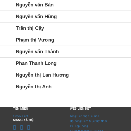
Nguyễn văn Bản
Nguyễn văn Hùng
Trần thị Cậy
Phạm thị Vương
Nguyễn văn Thành
Phan Thanh Long
Nguyễn thị Lan Hương
Nguyễn thị Anh
TÊN MIỀN
WEB LIÊN KẾT
titocovn.net
Tổng Giáo phận Sài Gòn
MẠNG XÃ HỘI
Hội đồng Giám Mục Việt Nam
TV Hiệp Thông
Trung tâm Mục vụ Sài Gòn