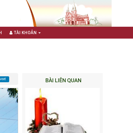
H
TÀI KHOẢN
eet
BÀI LIÊN QUAN