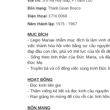
Địa chỉ:
5/6 Hà Huy Giáp, P.Thạnh Lộc
Bổn mạng:
Thánh Gioan Bosco
Điện thoại:
3716 0068
Năm thành lập:
1975 - 1987
MỤC ĐÍCH
- Legio Mariae nhằm mục đích là làm vinh d
việc thánh hóa hội viên bằng sự cầu nguyệ
đạp đầu con rắn, phá vỡ thế lực của tội lỗi
- Sống theo tinh thần của Đức Maria, và đ
Đức Mẹ.
- Truyền bá và cổ động việc sùng kính Đức 
HOẠT ĐỘNG
- Đọc kinh liên gia
- Thăm viếng kẻ liệt và đọc kinh cầu nguyện.
- Rao giảng tin mừng để cứu rỗi các linh hồn
BỔN MẠNG