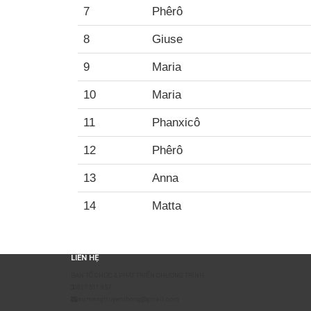
7
Phêrô
8
Giuse
9
Maria
10
Maria
11
Phanxicô
12
Phêrô
13
Anna
14
Matta
LIÊN HỆ
BAN TỔ CHỨC & PHÁT TRIỂN CHƯƠNG TRÌNH
0817 511 957
sumangtruyenthong@gmail.com