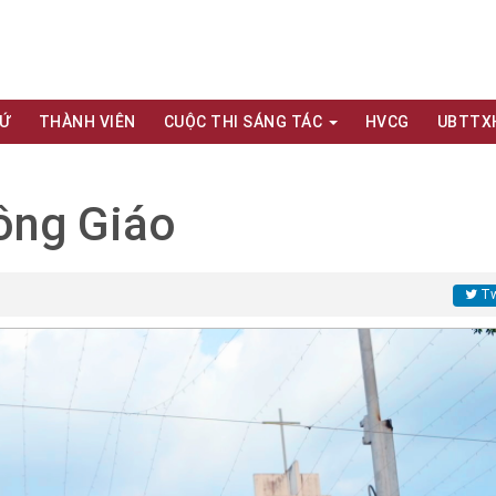
XỨ
THÀNH VIÊN
CUỘC THI SÁNG TÁC
HVCG
UBTTX
ông Giáo
Tw