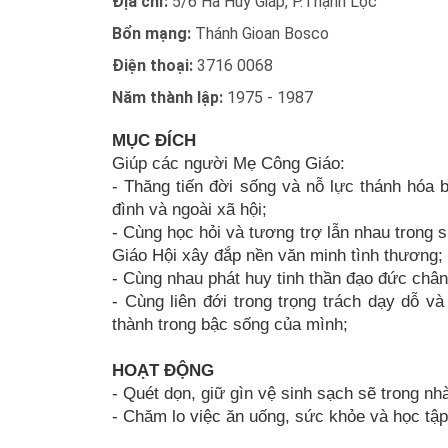
Địa chỉ:
5/6 Hà Huy Giáp, P.Thạnh Lộc
Bổn mạng:
Thánh Gioan Bosco
Điện thoại:
3716 0068
Năm thành lập:
1975 - 1987
MỤC ĐÍCH
Giúp các người Mẹ Công Giáo:
- Thăng tiến đời sống và nỗ lực thánh hóa
đình và ngoài xã hội;
- Cùng học hỏi và tương trợ lẫn nhau trong 
Giáo Hội xây đắp nền văn minh tình thương;
- Cùng nhau phát huy tinh thần đạo đức châ
- Cùng liên đới trong trọng trách dạy dỗ 
thành trong bậc sống của mình;
HOẠT ĐỘNG
- Quét dọn, giữ gìn vệ sinh sạch sẽ trong nh
- Chăm lo việc ăn uống, sức khỏe và học tập