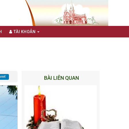
H
TÀI KHOẢN
eet
BÀI LIÊN QUAN