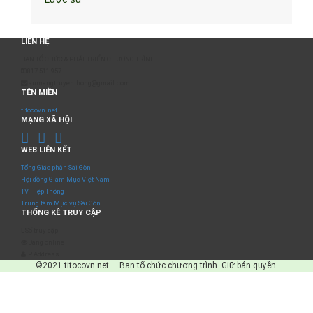
LIÊN HỆ
BAN TỔ CHỨC & PHÁT TRIỂN CHƯƠNG TRÌNH
0817 511 957
sumangtruyenthong@gmail.com
TÊN MIỀN
titocovn.net
MẠNG XÃ HỘI
WEB LIÊN KẾT
Tổng Giáo phận Sài Gòn
Hội đồng Giám Mục Việt Nam
TV Hiệp Thông
Trung tâm Mục vụ Sài Gòn
THỐNG KÊ TRUY CẬP
Số truy cập
Đang online
IP Address
©2021 titocovn.net — Ban tổ chức chương trình. Giữ bản quyền.