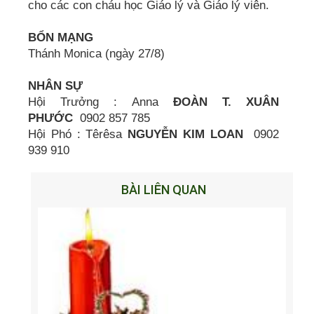
cho các con cháu học Giáo lý và Giáo lý viên.
BỔN MẠNG
Thánh Monica (ngày 27/8)
NHÂN SỰ
Hội Trưởng : Anna
ĐOÀN T. XUÂN
PHƯỚC
0902 857 785
Hội Phó : Têrêsa
NGUYỄN KIM LOAN
0902
939 910
BÀI LIÊN QUAN