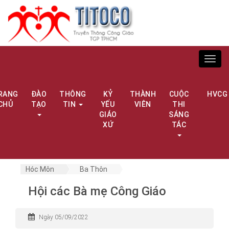
Toggl
navig
RANG
ĐÀO
THÔNG
KỶ
THÀNH
CUỘC
HVCG
CHỦ
TẠO
TIN
YẾU
VIÊN
THI
GIÁO
SÁNG
XỨ
TÁC
Hóc Môn
Ba Thôn
Hội các Bà mẹ Công Giáo
Ngày 05/09/2022