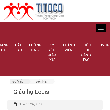
Toggl
navig
RANG
ĐÀO
THÔNG
KỶ
THÀNH
CUỘC
HVCG
CHỦ
TẠO
TIN
YẾU
VIÊN
THI
GIÁO
SÁNG
XỨ
TÁC
Gò Vấp
Bến Hải
Giáo họ Louis
Ngày 14/09/2022