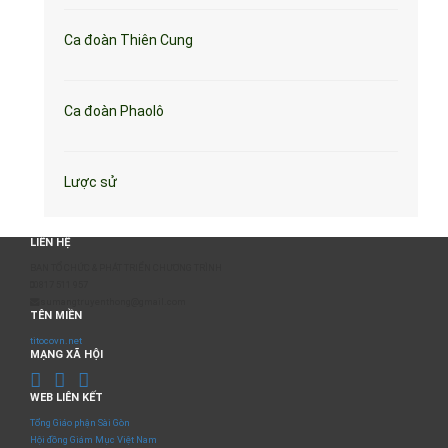
Ca đoàn Thiên Cung
Ca đoàn Phaolô
Lược sử
LIÊN HỆ
BAN TỔ CHỨC & PHÁT TRIỂN CHƯƠNG TRÌNH
0817 511 957
sumangtruyenthong@gmail.com
TÊN MIỀN
titocovn.net
MẠNG XÃ HỘI
WEB LIÊN KẾT
Tổng Giáo phận Sài Gòn
Hội đồng Giám Mục Việt Nam