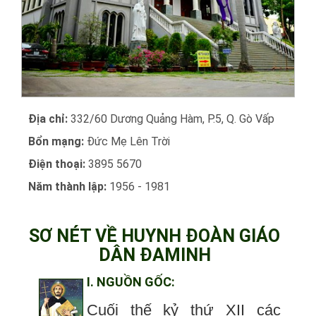
Địa chỉ:
332/60 Dương Quảng Hàm, P.5, Q. Gò Vấp
Bổn mạng:
Đức Mẹ Lên Trời
Điện thoại:
3895 5670
Năm thành lập:
1956 - 1981
SƠ NÉT VỀ HUYNH ĐOÀN GIÁO
DÂN ĐAMINH
I. NGUỒN GỐC:
Cuối thế kỷ thứ XII các