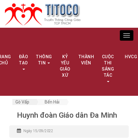
Toggl
navig
RANG
ĐÀO
THÔNG
KỶ
THÀNH
CUỘC
HVCG
CHỦ
TẠO
TIN
YẾU
VIÊN
THI
GIÁO
SÁNG
XỨ
TÁC
Gò Vấp
Bến Hải
Huynh đoàn Giáo dân Đa Minh
Ngày 15/09/2022