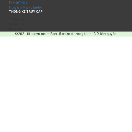
TV Hiệp Thông
Trung tâm Mục vụ Sài Gòn
THỐNG KÊ TRUY CẬP
Số truy cập
Đang online
IP Address
©2021 titocovn.net — Ban tổ chức chương trình. Giữ bản quyền.