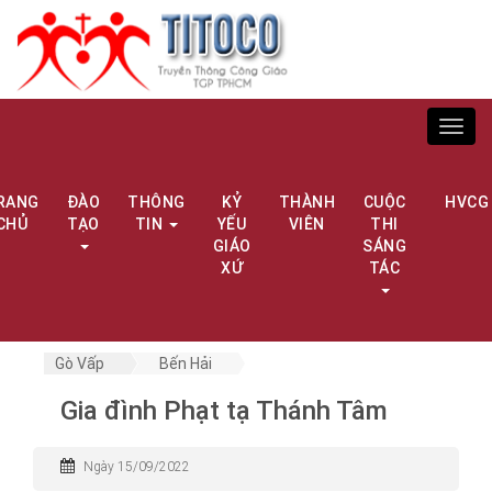
Toggl
navig
RANG
ĐÀO
THÔNG
KỶ
THÀNH
CUỘC
HVCG
CHỦ
TẠO
TIN
YẾU
VIÊN
THI
GIÁO
SÁNG
XỨ
TÁC
Gò Vấp
Bến Hải
Gia đình Phạt tạ Thánh Tâm
Ngày 15/09/2022