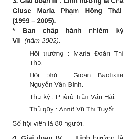
3. Giai đoạn III : Linh hướng là Cha
Giuse Maria Phạm Hồng Thái
(1999 – 2005).
* Ban chấp hành nhiệm kỳ
VII
(năm 2002)
.
Hội trưởng : Maria Đoàn Thị
Tho.
Hội phó : Gioan Baotixita
Nguyễn Văn Bính.
Thư ký : Phêrô Trần Văn Hải.
Thủ qũy : Annê Vũ Thị Tuyết
Số hội viên là 80 người.
4. Giai đoạn IV : Linh hướng là