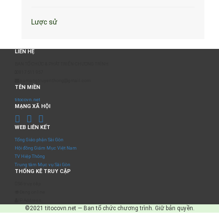
Lược sử
LIÊN HỆ
BAN TỔ CHỨC & PHÁT TRIỂN CHƯƠNG TRÌNH
0817 511 957
sumangtruyenthong@gmail.com
TÊN MIỀN
titocovn.net
MẠNG XÃ HỘI
WEB LIÊN KẾT
Tổng Giáo phận Sài Gòn
Hội đồng Giám Mục Việt Nam
TV Hiệp Thông
Trung tâm Mục vụ Sài Gòn
THỐNG KÊ TRUY CẬP
Số truy cập
Đang online
IP Address
©2021 titocovn.net — Ban tổ chức chương trình. Giữ bản quyền.