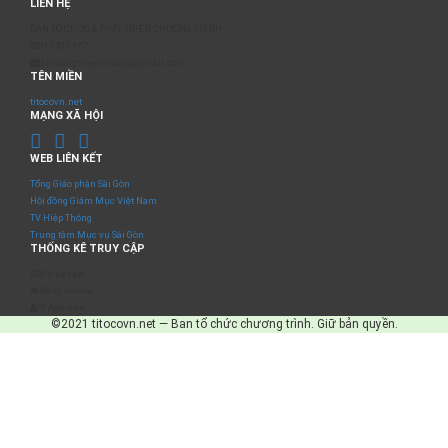
LIÊN HỆ
BAN TỔ CHỨC & PHÁT TRIỂN CHƯƠNG TRÌNH
0817 511 957
sumangtruyenthong@gmail.com
TÊN MIỀN
titocovn.net
MẠNG XÃ HỘI
WEB LIÊN KẾT
Tổng Giáo phận Sài Gòn
Hội đồng Giám Mục Việt Nam
TV Hiệp Thông
Trung tâm Mục vụ Sài Gòn
THỐNG KÊ TRUY CẬP
Số truy cập
Đang online
IP Address
©2021 titocovn.net — Ban tổ chức chương trình. Giữ bản quyền.