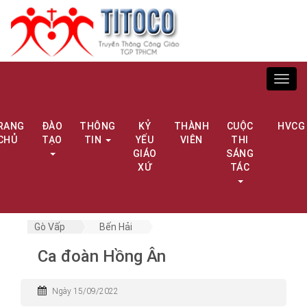
Toggl
navig
RANG
ĐÀO
THÔNG
KỶ
THÀNH
CUỘC
HVCG
CHỦ
TẠO
TIN
YẾU
VIÊN
THI
GIÁO
SÁNG
XỨ
TÁC
Gò Vấp
Bến Hải
Ca đoàn Hồng Ân
Ngày 15/09/2022