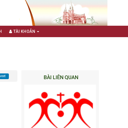
H
TÀI KHOẢN
eet
BÀI LIÊN QUAN