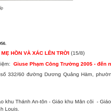
ấp
956.
 MẸ HỒN VÀ XÁC LÊN TRỜI
(15/8)
iệm:
Giuse Phạm Công Trường 2005 - đến 
ại số 332/60 đường Dương Quảng Hàm, phườn
áo khu Thánh An-tôn - Giáo khu Mân côi - Giá
h Louis.