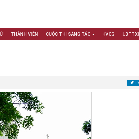
XỨ
THÀNH VIÊN
CUỘC THI SÁNG TÁC
HVCG
UBTTX
Tw