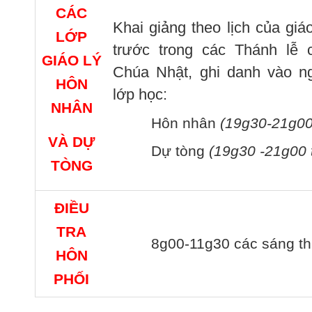
CÁC
Khai giảng theo lịch của gi
LỚP
trước trong các Thánh lễ 
GIÁO LÝ
Chúa Nhật, ghi danh vào ng
HÔN
lớp học:
NHÂN
Hôn nhân
(19g30-21g00 
VÀ DỰ
Dự tòng
(19g30 -21g00 
TÒNG
ĐIỀU
TRA
8g00-11g30 các sáng th
HÔN
PHỐI