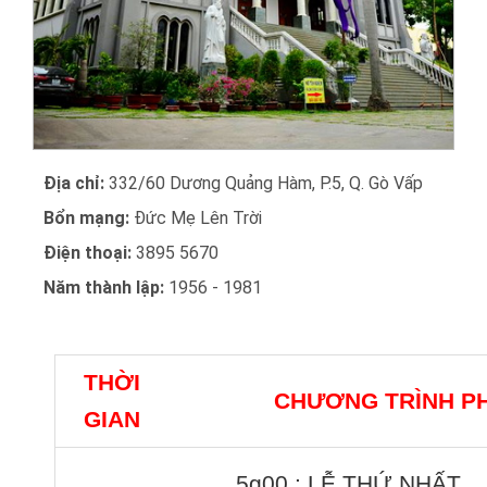
Địa chỉ:
332/60 Dương Quảng Hàm, P.5, Q. Gò Vấp
Bổn mạng:
Đức Mẹ Lên Trời
Điện thoại:
3895 5670
Năm thành lập:
1956 - 1981
THỜI
CHƯƠNG TRÌNH P
GIAN
5g00 : LỄ THỨ NHẤT