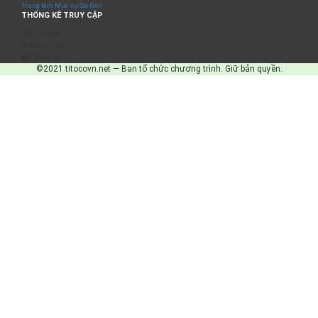
Trung tâm Mục vụ Sài Gòn
THỐNG KÊ TRUY CẬP
Số truy cập
Đang online
IP Address
©2021 titocovn.net — Ban tổ chức chương trình. Giữ bản quyền.