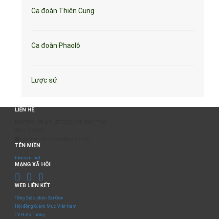
Ca đoàn Thiên Cung
Ca đoàn Phaolô
Lược sử
LIÊN HỆ
BAN TỔ CHỨC & PHÁT TRIỂN CHƯƠNG TRÌNH
0817 511 957
sumangtruyenthong@gmail.com
TÊN MIỀN
titocovn.net
MẠNG XÃ HỘI
WEB LIÊN KẾT
Tổng Giáo phận Sài Gòn
Hội đồng Giám Mục Việt Nam
TV Hiệp Thông