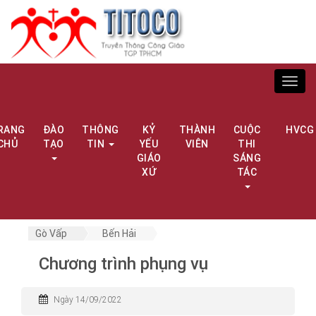
Toggl
navig
RANG
ĐÀO
THÔNG
KỶ
THÀNH
CUỘC
HVCG
CHỦ
TẠO
TIN
YẾU
VIÊN
THI
GIÁO
SÁNG
XỨ
TÁC
Gò Vấp
Bến Hải
Chương trình phụng vụ
Ngày 14/09/2022