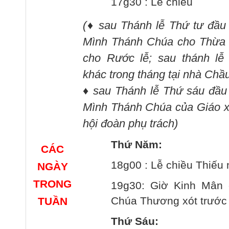
17g30 : Lễ chiều
(
♦
sau Thánh lễ Thứ tư đầu
Mình Thánh Chúa cho Thừa T
cho Rước lễ; sau thánh lễ 
khác trong tháng tại nhà Chầ
♦
sau Thánh lễ Thứ sáu đầu
Mình Thánh Chúa của Giáo 
hội đoàn phụ trách
)
Thứ Năm:
CÁC
18g00 : Lễ chiều Thiếu 
NGÀY
TRONG
19g30: Giờ Kinh Mân 
Chúa Thương xót trước
TUẦN
Thứ Sáu: