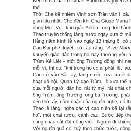
Đến thời Cha cố Gioan Baotixita Nguyễn An
thế.
Thời Cha kế nhiệm Vinh sơn Trần văn Hoà, 
gian lâu nhất. Cho đến khi Cha Giuse Maria 
đồng Mục Vụ, khu giáo Antôn cũng đổi thành
Theo truyền thống làng nước ngày xưa ở mi
Hằng năm kính lễ vào ngày 13 tháng 6, có
Cao Đại phê duyệt, có câu rằng:
“A-vê Mari
khuyến giáo dân trong họ hãy thương yêu n
Trùm Kẻ Liệt - một ông Trương đồng nhi na
mỗi vị, thí dụ: “khi trong họ có ai phải liệt 
Căn cứ vào Sắc ấy, làng nước xưa kia ở đất
hoạt xã hội. Quan Lý-đạo Trùm, lệ xưa thế n
của mỗi người dân họ, rất tỷ mỷ, rất chặt c
ông Trùm, ông Trưởng, ông bà Trương, phải
đến thời ấy, cảm nhận của người nghe, có t
Theo lệ làng, nghe các vị cao niên kể lại rằ
họ”, một chai rượu, cành cau. Bước tiếp t
cùng nhau cắt đặt công việc. Người đi khiêng,
Với người quá cố, tuỳ theo chức tước, công