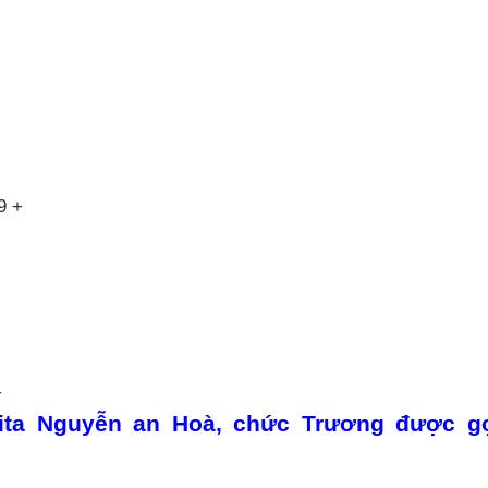
9 +
+
xita Nguyễn an Hoà, chức Trương được gọ