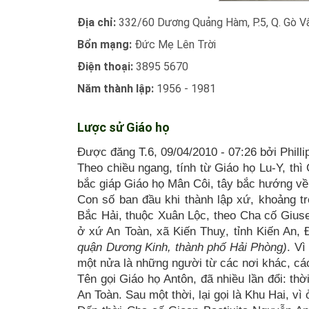
Địa chỉ:
332/60 Dương Quảng Hàm, P.5, Q. Gò V
Bổn mạng:
Đức Mẹ Lên Trời
Điện thoại:
3895 5670
Năm thành lập:
1956 - 1981
Lược sử Giáo họ
Được đăng T.6, 09/04/2010 - 07:26 bởi Philli
Theo chiều ngang, tính từ Giáo họ Lu-Y, thì
bắc giáp Giáo họ Mân Côi, tây bắc hướng về 
Con số ban đầu khi thành lập xứ, khoảng tr
Bắc Hải, thuộc Xuân Lộc, theo Cha cố Giuse
ở xứ An Toàn, xã Kiến Thuỵ, tỉnh Kiến An,
quận Dương Kinh, thành phố Hải Phòng)
. Vì
một nửa là những người từ các nơi khác, các
Tên gọi Giáo họ Antôn, đã nhiều lần đổi: thờ
An Toàn. Sau một thời, lại gọi là Khu Hai, vì 