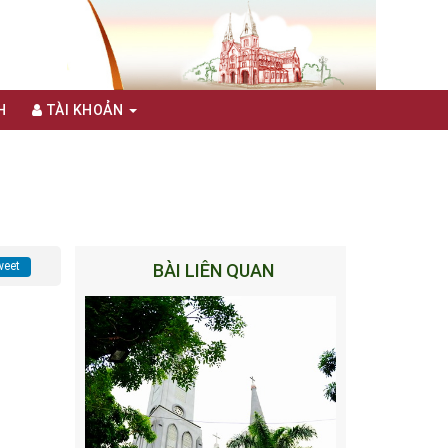
H
TÀI KHOẢN
eet
BÀI LIÊN QUAN