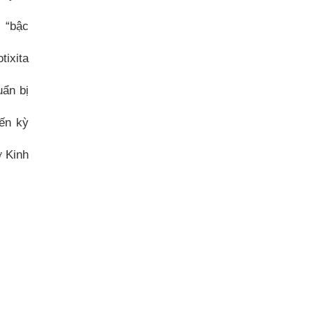
 “bậc
tixita
uẩn bị
đến kỳ
ờ Kinh