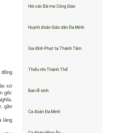
Hội các Bà mẹ Công Giáo
Huynh đoàn Giáo dân Đa Minh
Gia đình Phạt tạ Thánh Tâm
Thiếu nhi Thánh Thể
, đông
iáo xứ
Ban lễ sinh
ân gốc
Nghĩa,
y, gần
Ca đoàn Đa Minh
à làng
Ca đoàn Hồng Ân