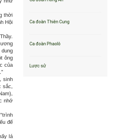
ầy như
g thời
nh Hội
Ca đoàn Thiên Cung
 Thầy.
rương
Ca đoàn Phaolô
 dung
ột ông
ệc của
Lược sử
.”
, sinh
c sắc,
 Nam),
ắc nhớ
“trình
iếu để
mấy lá