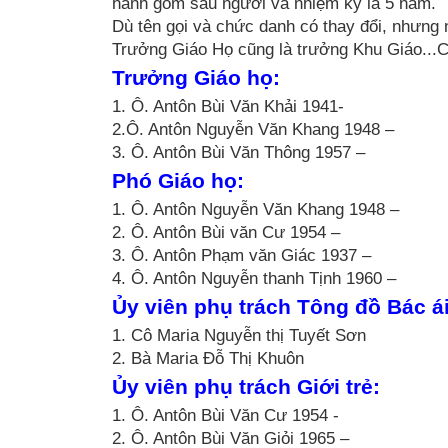
hành gồm sáu người và nhiệm kỳ là 5 năm.
Dù tên gọi và chức danh có thay đổi, nhưng 
Trưởng Giáo Họ cũng là trưởng Khu Giáo...Cá
Trưởng Giáo họ:
1. Ô. Antôn Bùi Văn Khải 1941-
2.Ô. Antôn Nguyễn Văn Khang 1948 –
3. Ô. Antôn Bùi Văn Thông 1957 –
Phó Giáo họ:
1. Ô. Antôn Nguyễn Văn Khang 1948 –
2. Ô. Antôn Bùi văn Cư 1954 –
3. Ô. Antôn Phạm văn Giác 1937 –
4. Ô. Antôn Nguyễn thanh Tịnh 1960 –
Ủy viên phụ trách Tông đồ Bác ái
1. Cô Maria Nguyễn thị Tuyết Sơn
2. Bà Maria Đỗ Thị Khuôn
Ủy viên phụ trách Giới trẻ:
1. Ô. Antôn Bùi Văn Cư 1954 -
2. Ô. Antôn Bùi Văn Giỏi 1965 –