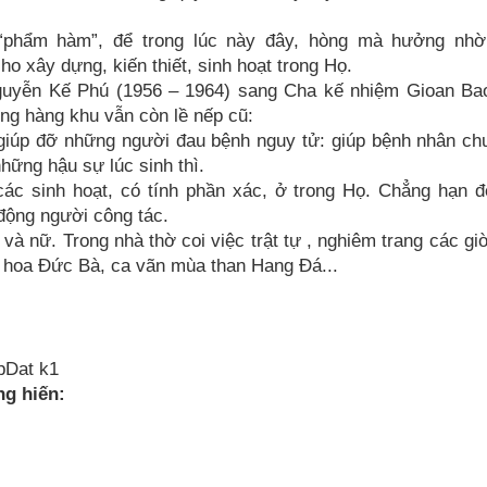
 “phẩm hàm”, để trong lúc này đây, hòng mà hưởng nhờ
ho xây dựng, kiến thiết, sinh hoạt trong Họ.
Nguyễn Kế Phú (1956 – 1964) sang Cha kế nhiệm Gioan Bao
ng hàng khu vẫn còn lề nếp cũ:
giúp đỡ những người đau bệnh nguy tử: giúp bệnh nhân ch
hững hậu sự lúc sinh thì.
ác sinh hoạt, có tính phần xác, ở trong Họ. Chẳng hạn 
động người công tác.
và nữ. Trong nhà thờ coi việc trật tự , nghiêm trang các gi
ng hoa Đức Bà, ca vãn mùa than Hang Đá...
pDat k1
ng hiến: