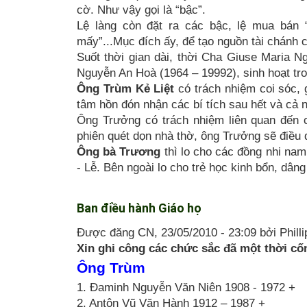
cờ. Như vậy gọi là “bậc”.
Lệ làng còn đặt ra các bậc, lệ mua bán
mấy”...Mục đích ấy, để tạo nguồn tài chánh c
Suốt thời gian dài, thời Cha Giuse Maria 
Nguyễn An Hoà (1964 – 19992), sinh hoạt tro
Ông Trùm Kẻ Liệt
có trách nhiệm coi sóc, 
tâm hồn đón nhận các bí tích sau hết và cả n
Ông Trưởng có trách nhiệm liên quan đến c
phiên quét dọn nhà thờ, ông Trưởng sẽ điều 
Ông bà Trương
thì lo cho các đồng nhi nam 
- Lễ. Bên ngoài lo cho trẻ học kinh bổn, dâ
Ban điều hành Giáo họ
Được đăng CN, 23/05/2010 - 23:09 bởi Philli
Xin ghi công các chức sắc đã một thời cố
Ông Trùm
1. Đaminh Nguyễn Văn Niên 1908 - 1972 +
2. Antôn Vũ Văn Hành 1912 – 1987 +