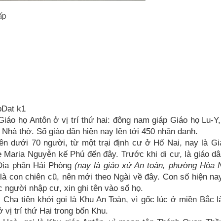
ấp
pDat k1
 Giáo họ Antôn ở vị trí thứ hai: đông nam giáp Giáo họ Lu-Y
Nhà thờ. Số giáo dân hiện nay lên tới 450 nhân danh.
ên dưới 70 người, từ một trại định cư ở Hố Nai, nay là G
 Maria Nguyễn kế Phú đến đây. Trước khi di cư, là giáo d
 Địa phận Hải Phòng
(nay là giáo xứ An toàn, phường Hòa 
 là con chiên cũ, nên mới theo Ngài về đây. Con số hiện na
 người nhập cư, xin ghi tên vào sổ họ.
i Cha tiên khởi gọi là Khu An Toàn, vì gốc lúc ở miền Bắc l
ở vị trí thứ Hai trong bốn Khu.