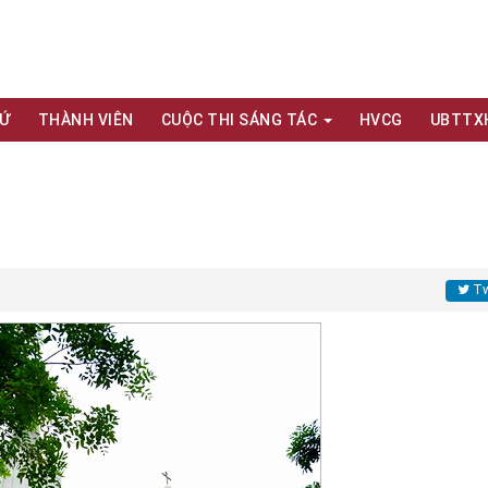
XỨ
THÀNH VIÊN
CUỘC THI SÁNG TÁC
HVCG
UBTTX
Tw