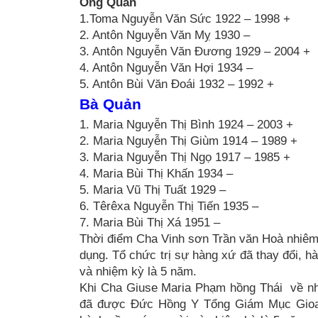
Ông Quản
1.Toma Nguyễn Văn Sức 1922 – 1998 +
2. Antôn Nguyễn Văn Mỵ 1930 –
3. Antôn Nguyễn Văn Đương 1929 – 2004 +
4. Antôn Nguyễn Văn Hợi 1934 –
5. Antôn Bùi Văn Đoái 1932 – 1992 +
Bà Quản
1. Maria Nguyễn Thị Bình 1924 – 2003 +
2. Maria Nguyễn Thị Giùm 1914 – 1989 +
3. Maria Nguyễn Thị Ngọ 1917 – 1985 +
4. Maria Bùi Thị Khấn 1934 –
5. Maria Vũ Thị Tuất 1929 –
6. Têrêxa Nguyễn Thị Tiến 1935 –
7. Maria Bùi Thị Xá 1951 –
Thời điểm Cha Vinh sơn Trần văn Hoà nhiêm
dụng. Tổ chức trị sự hàng xứ đã thay đổi, h
và nhiệm kỳ là 5 năm.
Khi Cha Giuse Maria Phạm hồng Thái về n
đã được Đức Hồng Y Tổng Giám Mục Gioan