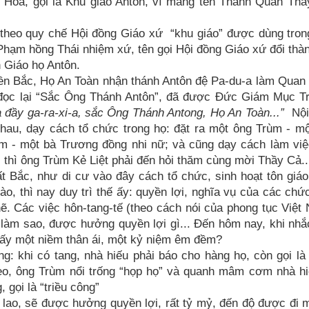
 Hoà, gọi là Khu giáo Antôn, vì mang tên Thánh Quan Th
theo quy chế Hội đồng Giáo xứ “khu giáo” được dùng tron
Phạm hồng Thái nhiệm xứ, tên gọi Hội đồng Giáo xứ đổi thà
 Giáo họ Antôn.
ền Bắc, Họ An Toàn nhận thánh Antôn đệ Pa-du-a làm Quan
 đọc lại “Sắc Ông Thánh Antôn”, đã được Đức Giám Mục T
a đầy ga-ra-xi-a, sắc Ông Thánh Antong, Họ An Toàn...”
Nội
hau, dạy cách tổ chức trong họ: đặt ra một ông Trùm - m
m - một bà Trương đồng nhi nữ; và cũng dạy cách làm vi
lào, thì ông Trùm Kẻ Liệt phải đến hỏi thăm cùng mời Thầy Cả..
 Bắc, như di cư vào đây cách tổ chức, sinh hoạt tôn giáo
ào, thì nay duy trì thế ấy: quyền lợi, nghĩa vụ của các chứ
hẽ. Các việc hôn-tang-tế (theo cách nói của phong tục Việt
 làm sao, được hưởng quyền lợi gì... Đến hôm nay, khi nh
hấy một niềm thân ái, một kỷ niệm êm đềm?
ng: khi có tang, nhà hiếu phải báo cho hàng họ, còn gọi là 
heo, ông Trùm nổi trống “họp họ” và quanh mâm cơm nhà h
 gọi là “triều công”
 lao, sẽ được hưởng quyền lợi, rất tỷ mỷ, đến độ được đi 