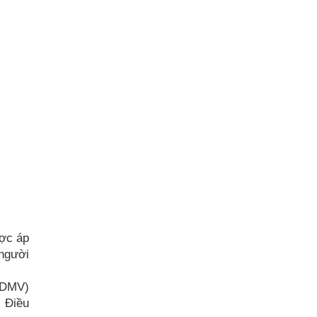
ược áp
 người
HDMV)
 Điều