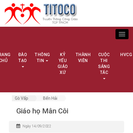
Toggl
navig
RANG
ĐÀO
THÔNG
KỶ
THÀNH
CUỘC
HVCG
CHỦ
TẠO
TIN
YẾU
VIÊN
THI
GIÁO
SÁNG
XỨ
TÁC
Gò Vấp
Bến Hải
Giáo họ Mân Côi
Ngày 14/09/2022