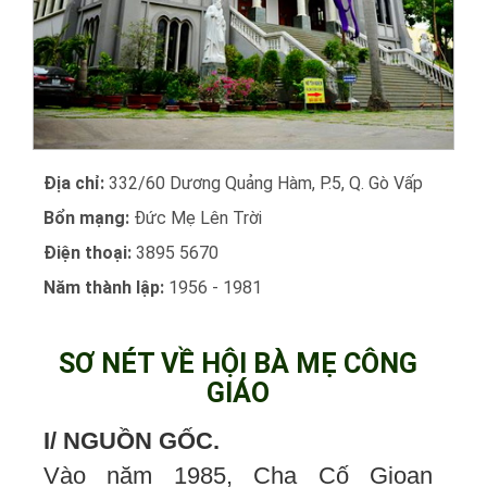
Địa chỉ:
332/60 Dương Quảng Hàm, P.5, Q. Gò Vấp
Bổn mạng:
Đức Mẹ Lên Trời
Điện thoại:
3895 5670
Năm thành lập:
1956 - 1981
SƠ NÉT VỀ HỘI BÀ MẸ CÔNG
GIÁO
I/ NGUỒN GỐC.
Vào năm 1985, Cha Cố Gioan