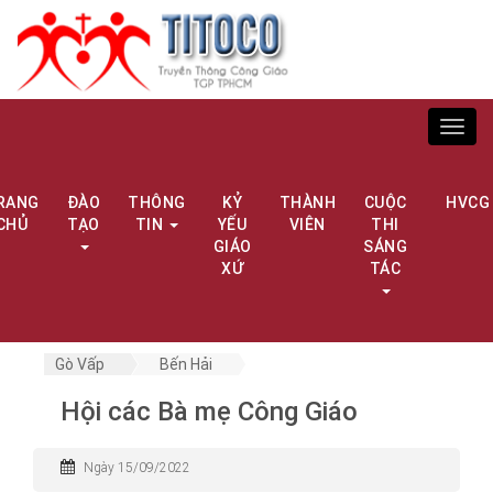
Toggl
navig
RANG
ĐÀO
THÔNG
KỶ
THÀNH
CUỘC
HVCG
CHỦ
TẠO
TIN
YẾU
VIÊN
THI
GIÁO
SÁNG
XỨ
TÁC
Gò Vấp
Bến Hải
Hội các Bà mẹ Công Giáo
Ngày 15/09/2022