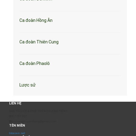
Ca đoàn Hồng Ân
Ca đoàn Thiên Cung
Ca đoàn Phaolô
Lược sử
LIÊN HỆ
BAN TỔ CHỨC & PHÁT TRIỂN CHƯƠNG TRÌNH
0817 511 957
sumangtruyenthong@gmail.com
TÊN MIỀN
titocovn.net