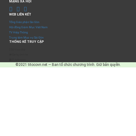
MẠNG XÃ HỘI
WEB LIÊN KẾT
Tổng Giáo phận Sài Gòn
Hội đồng Giám Mục Việt Nam
TV Hiệp Thông
Trung tâm Mục vụ Sài Gòn
THỐNG KÊ TRUY CẬP
Số truy cập
Đang online
IP Address
©2021 titocovn.net — Ban tổ chức chương trình. Giữ bản quyền.