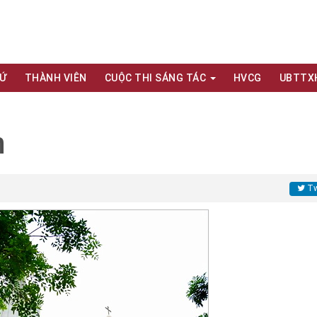
XỨ
THÀNH VIÊN
CUỘC THI SÁNG TÁC
HVCG
UBTTX
n
Tw