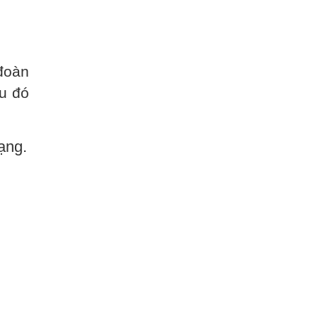
đoàn
u đó
ạng.