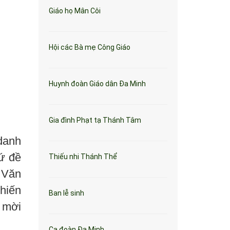
Giáo họ Mân Côi
Hội các Bà mẹ Công Giáo
Huynh đoàn Giáo dân Đa Minh
Gia đình Phạt tạ Thánh Tâm
danh
xứ đề
Thiếu nhi Thánh Thể
 Văn
hiến
Ban lễ sinh
ã mời
Ca đoàn Đa Minh