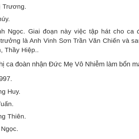
ị Trương.
húy.
nh Ngọc. Giai đoạn này việc tập hát cho ca 
trưởng là Anh Vinh Sơn Trần Văn Chiến và sa
, Thầy Hiệp..
hị ca đoàn nhận Đức Mẹ Vô Nhiễm làm bổn m
997.
ng Huy.
Tuấn.
ng Thiên.
 Ngọc.