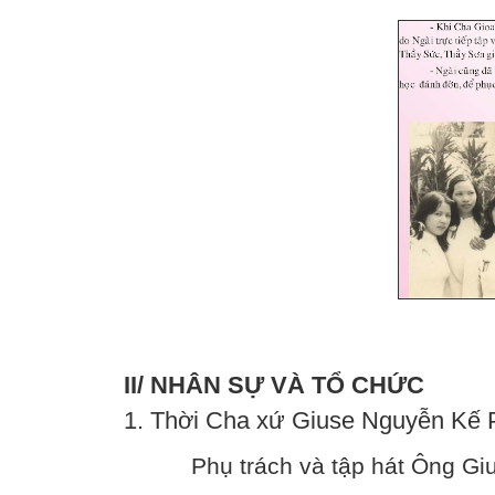
II/ NHÂN SỰ VÀ TỔ CHỨC
1. Thời Cha xứ Giuse Nguyễn Kế 
Phụ trách và tập hát Ông G