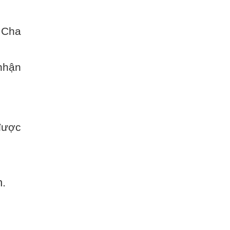
 Cha
nhận
được
h.