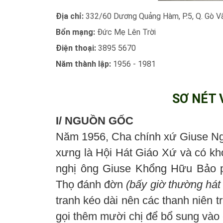
Địa chỉ:
332/60 Dương Quảng Hàm, P.5, Q. Gò V
Bổn mạng:
Đức Mẹ Lên Trời
Điện thoại:
3895 5670
Năm thành lập:
1956 - 1981
SƠ NÉT 
I/ NGUỒN GỐC
Năm 1956, Cha chính xứ Giuse Ng
xưng là Hội Hát Giáo Xứ và có kh
nghị ông Giuse Khổng Hữu Bảo p
Thọ đánh đờn
(bấy giờ thường hát 
tranh kéo dài nên các thanh niên 
gọi thêm mười chị để bổ sung vào