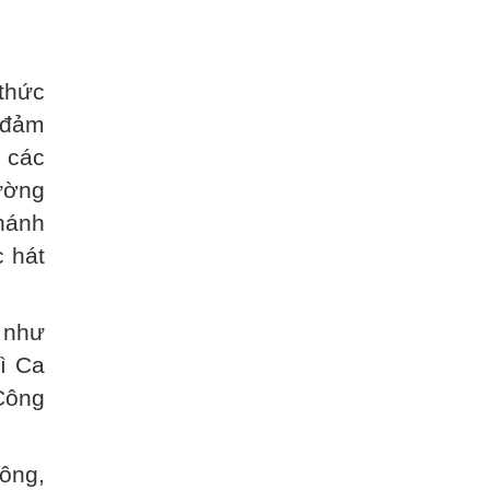
thức
 đảm
 các
ường
hánh
 hát
 như
hì Ca
Công
ông,