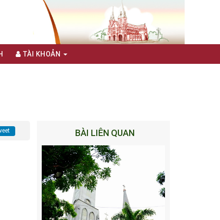
H
TÀI KHOẢN
eet
BÀI LIÊN QUAN