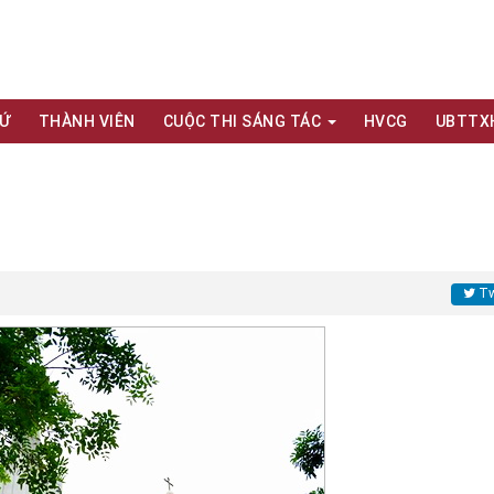
XỨ
THÀNH VIÊN
CUỘC THI SÁNG TÁC
HVCG
UBTTX
Tw