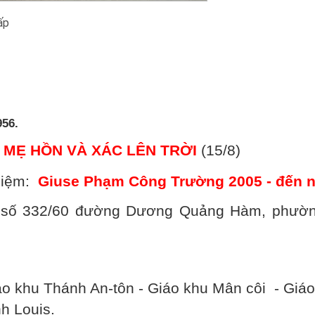
ấp
956.
 MẸ HỒN VÀ XÁC LÊN TRỜI
(15/8)
iệm:
Giuse Phạm Công Trường 2005 - đến 
ại số 332/60 đường Dương Quảng Hàm, phườn
áo khu Thánh An-tôn - Giáo khu Mân côi - Giá
h Louis.