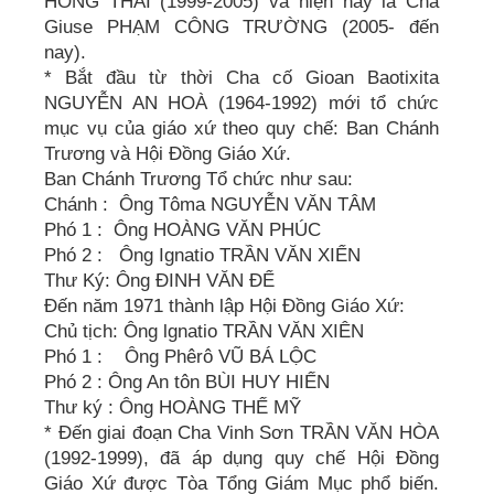
HỒNG THÁI (1999-2005) và hiện nay là Cha
Giuse PHẠM CÔNG TRƯỜNG (2005- đến
nay).
* Bắt đầu từ thời Cha cố Gioan Baotixita
NGUYỄN AN HOÀ (1964-1992) mới tổ chức
mục vụ của giáo xứ theo quy chế: Ban Chánh
Trương và Hội Đồng Giáo Xứ.
Ban Chánh Trương Tổ chức như sau:
Chánh : Ông Tôma NGUYỄN VĂN TÂM
Phó 1 : Ông HOÀNG VĂN PHÚC
Phó 2 : Ông Ignatio TRẦN VĂN XIỂN
Thư Ký: Ông ĐINH VĂN ĐỂ
Đến năm 1971 thành lập Hội Đồng Giáo Xứ:
Chủ tịch: Ông lgnatio TRẦN VĂN XIÊN
Phó 1 : Ông Phêrô VŨ BÁ LỘC
Phó 2 : Ông An tôn BÙI HUY HIẾN
Thư ký : Ông HOÀNG THẾ MỸ
* Đến giai đoạn Cha Vinh Sơn TRẦN VĂN HÒA
(1992-1999), đã áp dụng quy chế Hội Đồng
Giáo Xứ được Tòa Tổng Giám Mục phổ biến.