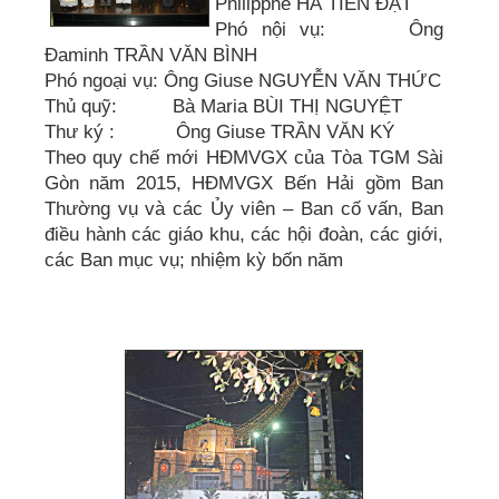
Philipphê HÀ TIẾN ĐẠT
Phó nội vụ: Ông
Đaminh TRẦN VĂN BÌNH
Phó ngoại vụ: Ông Giuse NGUYỄN VĂN THỨC
Thủ quỹ: Bà Maria BÙI THỊ NGUYỆT
Thư ký : Ông Giuse TRẦN VĂN KÝ
Theo quy chế mới HĐMVGX của Tòa TGM Sài
Gòn năm 2015, HĐMVGX Bến Hải gồm Ban
Thường vụ và các Ủy viên – Ban cố vấn, Ban
điều hành các giáo khu, các hội đoàn, các giới,
các Ban mục vụ; nhiệm kỳ bốn năm