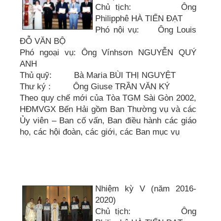
Chủ tịch: Ông
Philipphê HÀ TIẾN ĐẠT
Phó nội vụ: Ông Louis
ĐỖ VĂN BỘ
Phó ngoại vụ: Ông Vínhsơn NGUYỄN QUÝ
ANH
Thủ quỹ: Bà Maria BÙI THỊ NGUYỆT
Thư ký : Ông Giuse TRẦN VĂN KÝ
Theo quy chế mới của Tòa TGM Sài Gòn 2002,
HĐMVGX Bến Hải gồm Ban Thường vụ và các
Ủy viên – Ban cố vấn, Ban điều hành các giáo
họ, các hội đoàn, các giới, các Ban mục vụ
Nhiệm kỳ V (năm 2016-
2020)
Chủ tịch: Ông