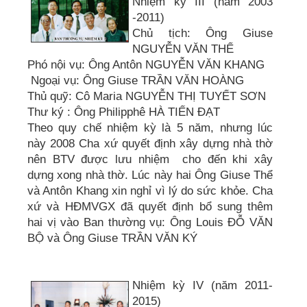
Nhiệm kỳ III (năm 2003
-2011)
Chủ tịch: Ông Giuse
NGUYỄN VĂN THỂ
Phó nội vụ: Ông Antôn NGUYỄN VĂN KHANG
Ngoại vụ: Ông Giuse TRẦN VĂN HOÀNG
Thủ quỹ: Cô Maria NGUYỄN THỊ TUYẾT SƠN
Thư ký : Ông Philipphê HÀ TIẾN ĐẠT
Theo quy chế nhiệm kỳ là 5 năm, nhưng lúc
này 2008 Cha xứ quyết định xây dựng nhà thờ
nên BTV được lưu nhiệm cho đến khi xây
dựng xong nhà thờ. Lúc này hai Ông Giuse Thể
và Antôn Khang xin nghỉ vì lý do sức khỏe. Cha
xứ và HĐMVGX đã quyết định bổ sung thêm
hai vị vào Ban thường vụ: Ông Louis ĐỖ VĂN
BỘ và Ông Giuse TRẦN VĂN KÝ
Nhiệm kỳ IV (năm 2011-
2015)