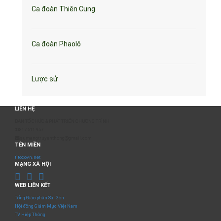
Ca đoàn Thiên Cung
Ca đoàn Phaolô
Lược sử
LIÊN HỆ
BAN TỔ CHỨC & PHÁT TRIỂN CHƯƠNG TRÌNH
0817 511 957
sumangtruyenthong@gmail.com
TÊN MIỀN
titocovn.net
MẠNG XÃ HỘI
WEB LIÊN KẾT
Tổng Giáo phận Sài Gòn
Hội đồng Giám Mục Việt Nam
TV Hiệp Thông