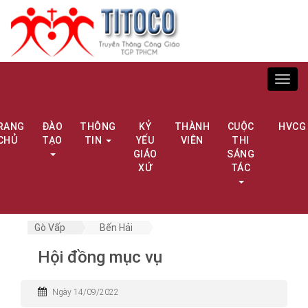
Toggl
navig
RANG
ĐÀO
THÔNG
KỶ
THÀNH
CUỘC
HVCG
CHỦ
TẠO
TIN
YẾU
VIÊN
THI
GIÁO
SÁNG
XỨ
TÁC
Gò Vấp
Bến Hải
Hội đồng mục vụ
Ngày 14/09/2022