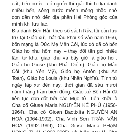
cát, bến nước; có người thì giải thích địa danh
nhiều bến, sông nước mênh mông nhắc nhớ
con dân nhớ đến địa phận Hải Phòng gốc của
mình khi lưu lạc.
Địa danh Bến Hải, theo sổ sách Rửa tội còn lưu
trữ tại Giáo xứ, bát đầu khai sổ vào năm 1956,
bổn mạng là Đức Mẹ Mân Côi, lúc đó đã có bốn
Giáo họ như hôm nay – thay đổi tên gọi nhiều
lần: từ khu, giáo khu và bây giờ là giáo họ .
Giáo họ Giuse (khu Phát Diệm), Giáo họ Mân
Côi (khu Yên Mỹ), Giáo họ Antôn (khu An
Toàn), Giáo họ Louis (khu Nhân Nghĩa). Tính từ
ngày lập xứ đến nay, thời gian đã sáu mươi
năm thăng trầm biến động. Giáo xứ Bến Hải đã
liên tục dẫn dắt bởi các Mục tử. Tiên khởi là
Cha cố Giuse Maria NGUYỄN KẾ PHÚ (1956-
1964), Cha cố Gioan Baotixita NGUYỄN AN
HOÀ (1964-1992), Cha Vinh Sơn TRẦN VĂN
HOÀ (1992-1999), Cha Giuse Maria PHẠM