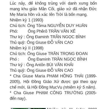
Lúc này, để không trùng với danh xưng bổn
mạng khu giáo Mân Côi, giáo xứ đã nhận Đức
Mẹ Maria hồn và xác lên Trời là bổn mạng.
Nhiệm kỳ 1 (1993)
Chủ tịch: Ông Tôma NGUYỄN DUY HUÂN
Phó: Ông Phêrô TRẦN VĂN XẾ
Thư ký : Ông Đaminh TRẦN NGỌC BÌNH
Thủ quỹ: Ông Giuse ĐỖ VĂN CAO
Nhiệm kỳ II (1998)
Chủ tịch: Ông Giuse TRẦN TRỌNG ĐOAN
Phó : Ông Đaminh TRẦN NGỌC BỈNH
Thư ký : Ông Antôn BÙI VĂN KHẢI
Thủ quỹ: Ông Giuse ĐỖ VĂN CAO
* Cha Giuse Maria PHẠM HỒNG THÁI (1999-
2005), Hội Đồng Giáo Xứ được gọi theo quy
chế mới, là Hội Đồng MụcVụ
(nhiệm kỳ 5 năm).
* Cha Giuse PHẠM CÔNG TRƯỜNG (2005-
đến nay).