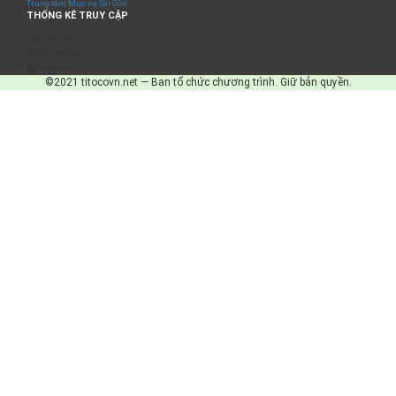
Trung tâm Mục vụ Sài Gòn
THỐNG KÊ TRUY CẬP
Số truy cập
Đang online
IP Address
©2021 titocovn.net — Ban tổ chức chương trình. Giữ bản quyền.