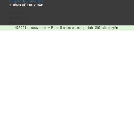
Trung tâm Mục vụ Sài Gòn
THỐNG KÊ TRUY CẬP
Số truy cập
Đang online
IP Address
©2021 titocovn.net — Ban tổ chức chương trình. Giữ bản quyền.