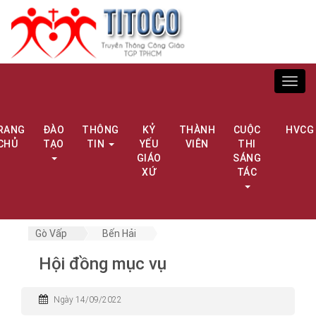
Toggl
navig
RANG
ĐÀO
THÔNG
KỶ
THÀNH
CUỘC
HVCG
CHỦ
TẠO
TIN
YẾU
VIÊN
THI
GIÁO
SÁNG
XỨ
TÁC
Gò Vấp
Bến Hải
Hội đồng mục vụ
Ngày 14/09/2022