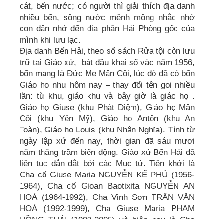
cát, bến nước; có người thì giải thích địa danh
nhiều bến, sông nước mênh mông nhắc nhớ
con dân nhớ đến địa phận Hải Phòng gốc của
mình khi lưu lạc.
Địa danh Bến Hải, theo sổ sách Rửa tội còn lưu
trữ tại Giáo xứ, bát đầu khai sổ vào năm 1956,
bổn mạng là Đức Mẹ Mân Côi, lúc đó đã có bốn
Giáo họ như hôm nay – thay đổi tên gọi nhiều
lần: từ khu, giáo khu và bây giờ là giáo họ .
Giáo họ Giuse (khu Phát Diệm), Giáo họ Mân
Côi (khu Yên Mỹ), Giáo họ Antôn (khu An
Toàn), Giáo họ Louis (khu Nhân Nghĩa). Tính từ
ngày lập xứ đến nay, thời gian đã sáu mươi
năm thăng trầm biến động. Giáo xứ Bến Hải đã
liên tục dẫn dắt bởi các Mục tử. Tiên khởi là
Cha cố Giuse Maria NGUYỄN KẾ PHÚ (1956-
1964), Cha cố Gioan Baotixita NGUYỄN AN
HOÀ (1964-1992), Cha Vinh Sơn TRẦN VĂN
HOÀ (1992-1999), Cha Giuse Maria PHẠM