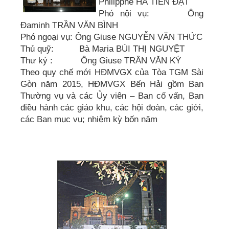
Philipphê HÀ TIẾN ĐẠT
Phó nội vụ: Ông
Đaminh TRẦN VĂN BÌNH
Phó ngoại vụ: Ông Giuse NGUYỄN VĂN THỨC
Thủ quỹ: Bà Maria BÙI THỊ NGUYỆT
Thư ký : Ông Giuse TRẦN VĂN KÝ
Theo quy chế mới HĐMVGX của Tòa TGM Sài
Gòn năm 2015, HĐMVGX Bến Hải gồm Ban
Thường vụ và các Ủy viên – Ban cố vấn, Ban
điều hành các giáo khu, các hội đoàn, các giới,
các Ban mục vụ; nhiệm kỳ bốn năm