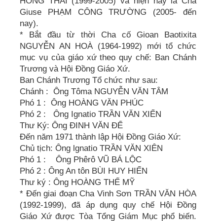
HỒNG THÁI (1999-2005) và hiện nay là Cha
Giuse PHẠM CÔNG TRƯỜNG (2005- đến
nay).
* Bắt đầu từ thời Cha cố Gioan Baotixita
NGUYỄN AN HOÀ (1964-1992) mới tổ chức
mục vụ của giáo xứ theo quy chế: Ban Chánh
Trương và Hội Đồng Giáo Xứ.
Ban Chánh Trương Tổ chức như sau:
Chánh : Ông Tôma NGUYỄN VĂN TÂM
Phó 1 : Ông HOÀNG VĂN PHÚC
Phó 2 : Ông Ignatio TRẦN VĂN XIỂN
Thư Ký: Ông ĐINH VĂN ĐỂ
Đến năm 1971 thành lập Hội Đồng Giáo Xứ:
Chủ tịch: Ông lgnatio TRẦN VĂN XIÊN
Phó 1 : Ông Phêrô VŨ BÁ LỘC
Phó 2 : Ông An tôn BÙI HUY HIẾN
Thư ký : Ông HOÀNG THẾ MỸ
* Đến giai đoạn Cha Vinh Sơn TRẦN VĂN HÒA
(1992-1999), đã áp dụng quy chế Hội Đồng
Giáo Xứ được Tòa Tổng Giám Mục phổ biến.