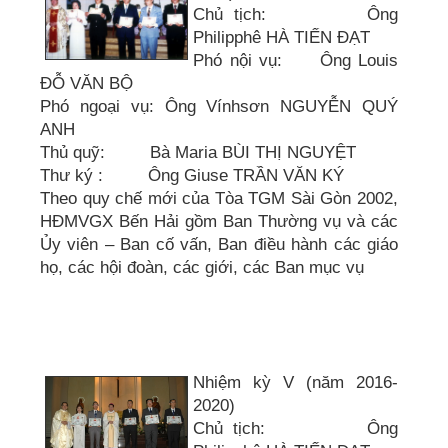
Chủ tịch: Ông
Philipphê HÀ TIẾN ĐẠT
Phó nội vụ: Ông Louis
ĐỖ VĂN BỘ
Phó ngoại vụ: Ông Vínhsơn NGUYỄN QUÝ
ANH
Thủ quỹ: Bà Maria BÙI THỊ NGUYỆT
Thư ký : Ông Giuse TRẦN VĂN KÝ
Theo quy chế mới của Tòa TGM Sài Gòn 2002,
HĐMVGX Bến Hải gồm Ban Thường vụ và các
Ủy viên – Ban cố vấn, Ban điều hành các giáo
họ, các hội đoàn, các giới, các Ban mục vụ
Nhiệm kỳ V (năm 2016-
2020)
Chủ tịch: Ông