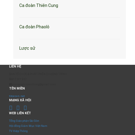
Ca đoàn Thiên Cung
Ca đoàn Phaolô
Lược sử
LIÊN HỆ
BAN TỔ CHỨC & PHÁT TRIỂN CHƯƠNG TRÌNH
0817 511 957
sumangtruyenthong@gmail.com
TÊN MIỀN
titocovn.net
MẠNG XÃ HỘI
WEB LIÊN KẾT
Tổng Giáo phận Sài Gòn
Hội đồng Giám Mục Việt Nam
TV Hiệp Thông