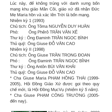
Lúc này, để không trùng với danh xưng bổn
mạng khu giáo Mân Côi, giáo xứ đã nhận Đức
Mẹ Maria hồn và xác lên Trời là bổn mạng.
Nhiệm kỳ 1 (1993)
Chủ tịch: Ông Tôma NGUYỄN DUY HUÂN
Phó: Ông Phêrô TRẦN VĂN XẾ
Thư ký : Ông Đaminh TRẦN NGỌC BÌNH
Thủ quỹ: Ông Giuse ĐỖ VĂN CAO
Nhiệm kỳ II (1998)
Chủ tịch: Ông Giuse TRẦN TRỌNG ĐOAN
Phó : Ông Đaminh TRẦN NGỌC BỈNH
Thư ký : Ông Antôn BÙI VĂN KHẢI
Thủ quỹ: Ông Giuse ĐỖ VĂN CAO
* Cha Giuse Maria PHẠM HỒNG THÁI (1999-
2005), Hội Đồng Giáo Xứ được gọi theo quy
chế mới, là Hội Đồng MụcVụ
(nhiệm kỳ 5 năm).
* Cha Giuse PHẠM CÔNG TRƯỜNG (2005-
đến nay).