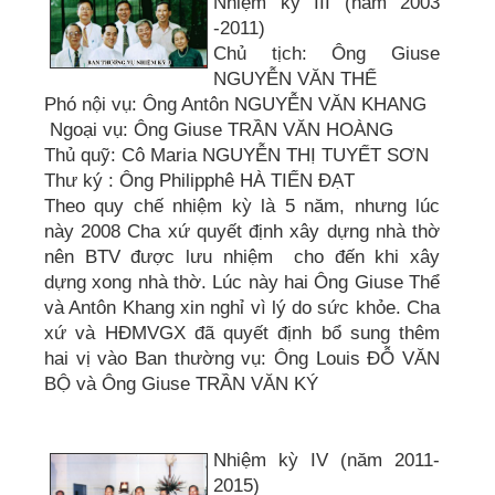
Nhiệm kỳ III (năm 2003
-2011)
Chủ tịch: Ông Giuse
NGUYỄN VĂN THỂ
Phó nội vụ: Ông Antôn NGUYỄN VĂN KHANG
Ngoại vụ: Ông Giuse TRẦN VĂN HOÀNG
Thủ quỹ: Cô Maria NGUYỄN THỊ TUYẾT SƠN
Thư ký : Ông Philipphê HÀ TIẾN ĐẠT
Theo quy chế nhiệm kỳ là 5 năm, nhưng lúc
này 2008 Cha xứ quyết định xây dựng nhà thờ
nên BTV được lưu nhiệm cho đến khi xây
dựng xong nhà thờ. Lúc này hai Ông Giuse Thể
và Antôn Khang xin nghỉ vì lý do sức khỏe. Cha
xứ và HĐMVGX đã quyết định bổ sung thêm
hai vị vào Ban thường vụ: Ông Louis ĐỖ VĂN
BỘ và Ông Giuse TRẦN VĂN KÝ
Nhiệm kỳ IV (năm 2011-
2015)