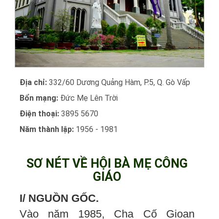
Địa chỉ:
332/60 Dương Quảng Hàm, P.5, Q. Gò Vấp
Bổn mạng:
Đức Mẹ Lên Trời
Điện thoại:
3895 5670
Năm thành lập:
1956 - 1981
SƠ NÉT VỀ HỘI BÀ MẸ CÔNG
GIÁO
I/ NGUỒN GỐC.
Vào năm 1985, Cha Cố Gioan