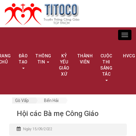
Toggl
navig
RANG
ĐÀO
THÔNG
KỶ
THÀNH
CUỘC
HVCG
CHỦ
TẠO
TIN
YẾU
VIÊN
THI
GIÁO
SÁNG
XỨ
TÁC
Gò Vấp
Bến Hải
Hội các Bà mẹ Công Giáo
Ngày 15/09/2022