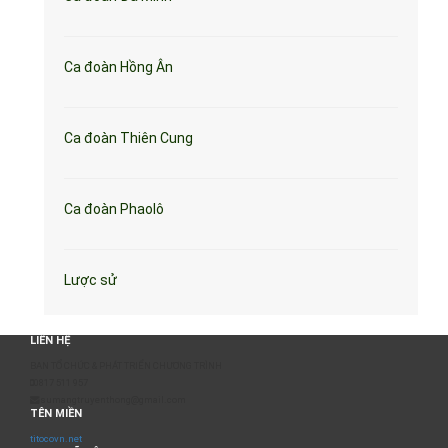
Ca đoàn Hồng Ân
Ca đoàn Thiên Cung
Ca đoàn Phaolô
Lược sử
LIÊN HỆ
BAN TỔ CHỨC & PHÁT TRIỂN CHƯƠNG TRÌNH
0817 511 957
sumangtruyenthong@gmail.com
TÊN MIỀN
titocovn.net