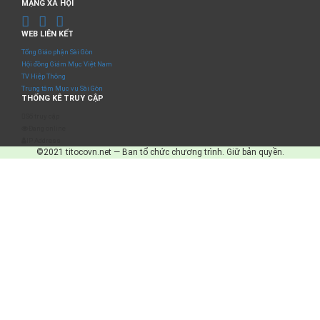
MẠNG XÃ HỘI
WEB LIÊN KẾT
Tổng Giáo phận Sài Gòn
Hội đồng Giám Mục Việt Nam
TV Hiệp Thông
Trung tâm Mục vụ Sài Gòn
THỐNG KÊ TRUY CẬP
Số truy cập
Đang online
IP Address
©2021 titocovn.net — Ban tổ chức chương trình. Giữ bản quyền.