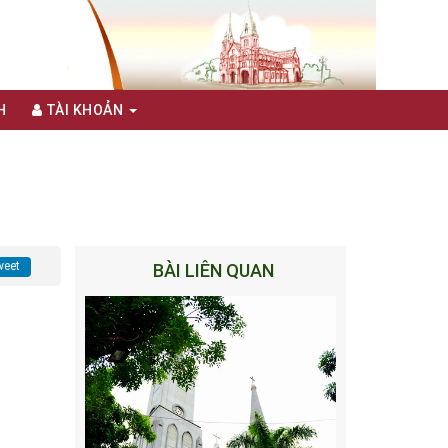
H
TÀI KHOẢN
eet
BÀI LIÊN QUAN