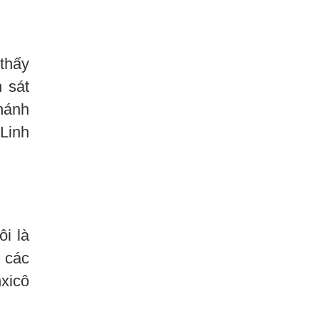
thấy
 sát
Thánh
Linh
i là
ự các
xicô