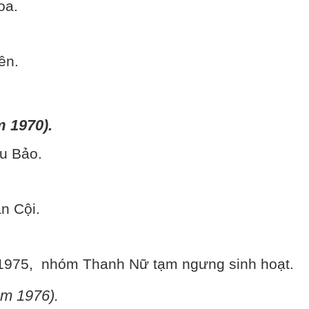
oa.
ên.
m 1970).
u Bảo.
n Cội.
1975, nhóm Thanh Nữ tạm ngưng sinh hoạt.
ăm 1976).