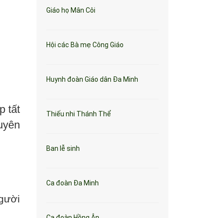
Giáo họ Mân Côi
Hội các Bà mẹ Công Giáo
Huynh đoàn Giáo dân Đa Minh
 tất
Thiếu nhi Thánh Thể
uyên
Ban lễ sinh
Ca đoàn Đa Minh
gười
Ca đoàn Hồng Ân