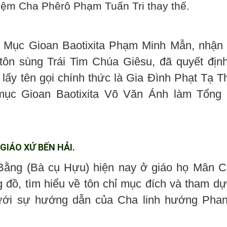
ệm Cha Phêrô Phạm Tuấn Tri thay thế.
Mục Gioan Baotixita Phạm Minh Mẫn, nhận 
tôn sùng Trái Tim Chúa Giêsu, đã quyết định
 lấy tên gọi chính thức là Gia Đình Phạt Tạ 
mục Gioan Baotixita Võ Văn Ánh làm Tổng 
GIÁO XỨ BẾN HẢI.
ằng (Bà cụ Hựu) hiện nay ở giáo họ Mân Cô
g đồ, tìm hiểu về tôn chỉ mục đích và tham d
dưới sự hướng dẫn của Cha linh hướng Phan