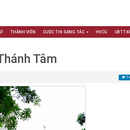
XỨ
THÀNH VIÊN
CUỘC THI SÁNG TÁC
HVCG
UBTTX
 Thánh Tâm
Tw