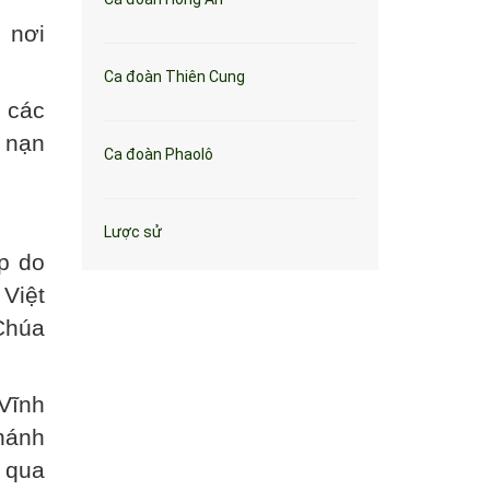
 nơi
Ca đoàn Thiên Cung
g các
ệ nạn
Ca đoàn Phaolô
Lược sử
p do
Việt
Chúa
Vĩnh
hánh
 qua