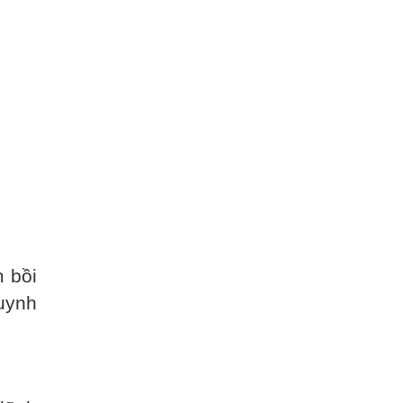
 bồi
uynh