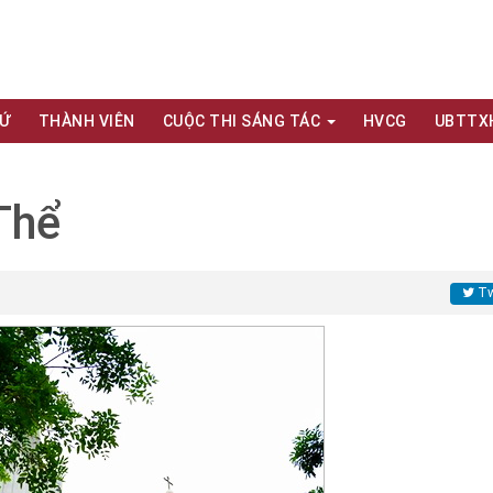
XỨ
THÀNH VIÊN
CUỘC THI SÁNG TÁC
HVCG
UBTTX
Thể
Tw