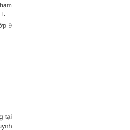
Phạm
I.
lớp 9
 tại
uynh