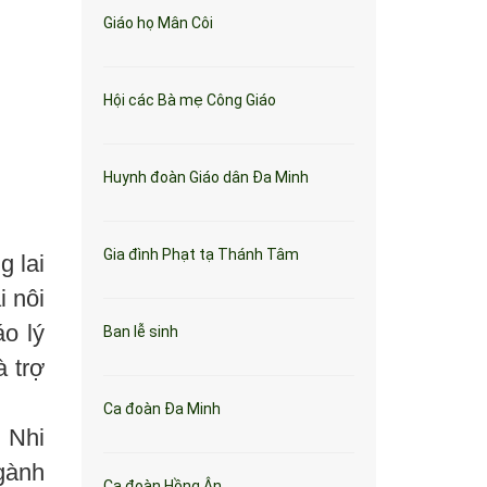
Giáo họ Mân Côi
Hội các Bà mẹ Công Giáo
Huynh đoàn Giáo dân Đa Minh
Gia đình Phạt tạ Thánh Tâm
g lai
i nôi
o lý
Ban lễ sinh
 trợ
Ca đoàn Đa Minh
 Nhi
gành
Ca đoàn Hồng Ân