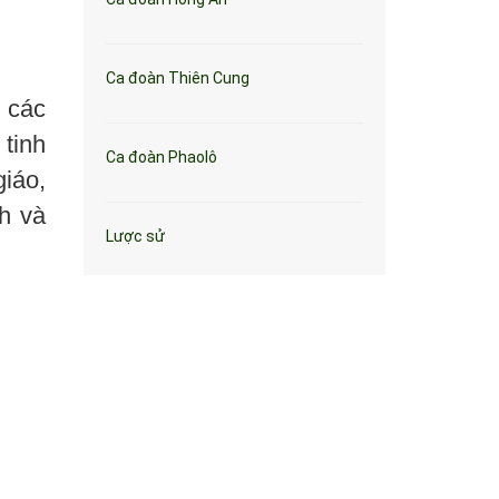
Ca đoàn Thiên Cung
 các
tinh
Ca đoàn Phaolô
giáo,
h và
Lược sử