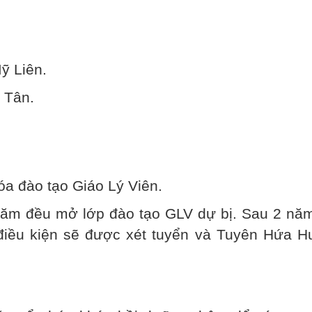
.
ỹ Liên.
 Tân.
a đào tạo Giáo Lý Viên.
ăm đều mở lớp đào tạo GLV dự bị. Sau 2 năm
điều kiện sẽ được xét tuyển và Tuyên Hứa H