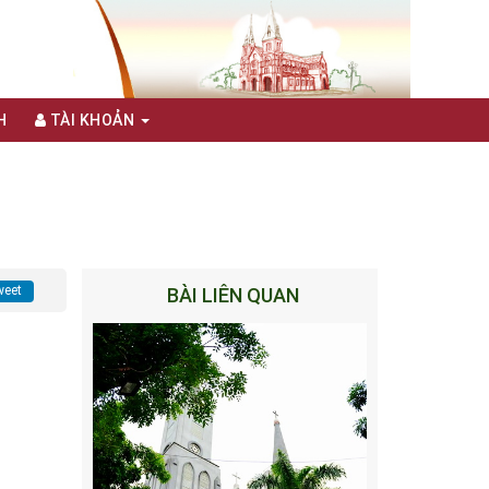
H
TÀI KHOẢN
eet
BÀI LIÊN QUAN