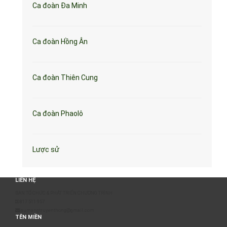
Ca đoàn Đa Minh
Ca đoàn Hồng Ân
Ca đoàn Thiên Cung
Ca đoàn Phaolô
Lược sử
LIÊN HỆ
BAN TỔ CHỨC & PHÁT TRIỂN CHƯƠNG TRÌNH
0817 511 957
sumangtruyenthong@gmail.com
TÊN MIỀN