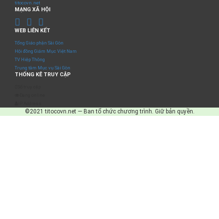
titocovn.net
MẠNG XÃ HỘI
WEB LIÊN KẾT
Tổng Giáo phận Sài Gòn
Hội đồng Giám Mục Việt Nam
TV Hiệp Thông
Trung tâm Mục vụ Sài Gòn
THỐNG KÊ TRUY CẬP
Số truy cập
Đang online
IP Address
©2021 titocovn.net — Ban tổ chức chương trình. Giữ bản quyền.