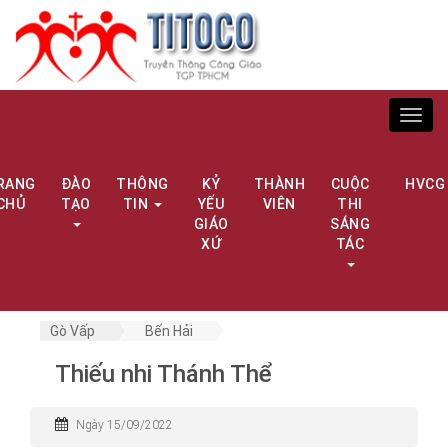
Toggl
navig
RANG
ĐÀO
THÔNG
KỶ
THÀNH
CUỘC
HVCG
CHỦ
TẠO
TIN
YẾU
VIÊN
THI
GIÁO
SÁNG
XỨ
TÁC
Gò Vấp
Bến Hải
Thiếu nhi Thánh Thể
Ngày 15/09/2022