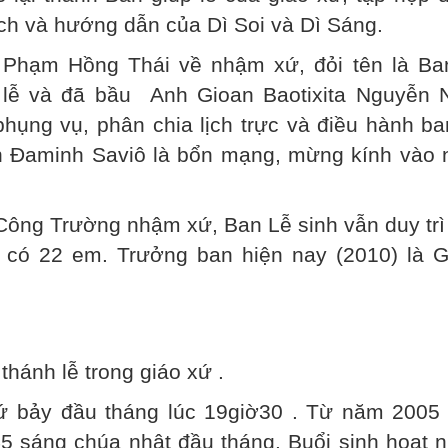
ch và hướng dẫn của Dì Soi và Dì Sáng.
Phạm Hồng Thái về nhậm xứ, đỏi tên là Ba
lễ và đã bầu Anh Gioan Baotixita Nguyễn 
hụng vụ, phân chia lịch trực và điều hành ba
h Đaminh Saviô là bổn mạng, mừng kính vào 
ng Trường nhậm xứ, Ban Lễ sinh vẫn duy trì
y có 22 em. Trưởng ban hiện nay (2010) là G
 thánh lễ trong giáo xứ .
hứ bảy đầu tháng lúc 19giờ30 . Từ năm 2005 
5 sáng chúa nhật đầu tháng. Buổi sinh hoạt 