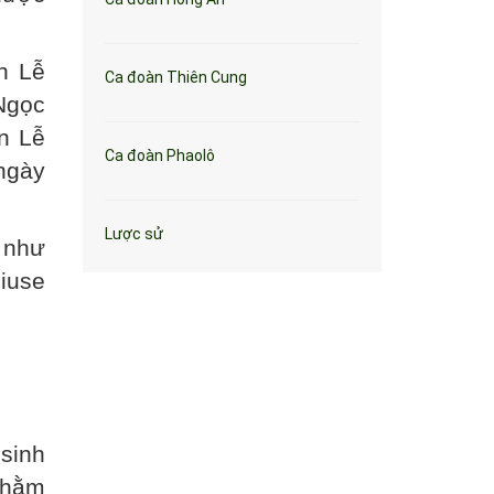
n Lễ
Ca đoàn Thiên Cung
Ngọc
n Lễ
Ca đoàn Phaolô
ngày
Lược sử
 như
iuse
sinh
nhằm