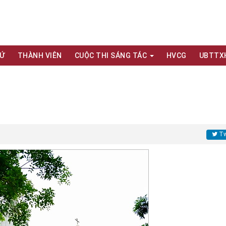
XỨ
THÀNH VIÊN
CUỘC THI SÁNG TÁC
HVCG
UBTTX
Tw