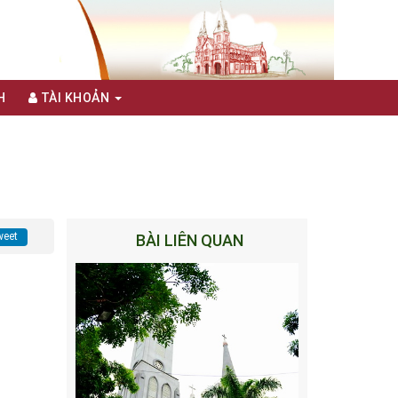
H
TÀI KHOẢN
eet
BÀI LIÊN QUAN