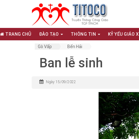
TRANG CHỦ
ĐÀO TẠO
THÔNG TIN
KỶ YẾU GIÁO 
Gò Vấp
Bến Hải
Ban lễ sinh
Ngày 15/09/2022