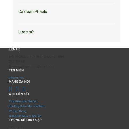
Ca đoàn Phaolô
Lược sử
LIÊN HỆ
BAN TỔ CHỨC & PHÁT TRIỂN CHƯƠNG TRÌNH
0817 511 957
sumangtruyenthong@gmail.com
TÊN MIỀN
titocovn.net
MẠNG XÃ HỘI
WEB LIÊN KẾT
Tổng Giáo phận Sài Gòn
Hội đồng Giám Mục Việt Nam
TV Hiệp Thông
Trung tâm Mục vụ Sài Gòn
THỐNG KÊ TRUY CẬP
Số truy cập