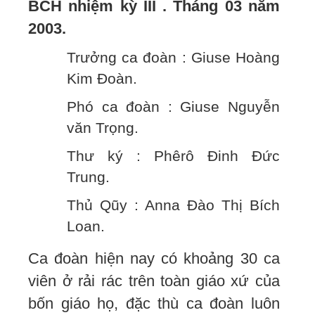
BCH nhiệm kỳ III . Tháng 03 năm
2003.
Trưởng ca đoàn : Giuse Hoàng
Kim Đoàn.
Phó ca đoàn : Giuse Nguyễn
văn Trọng.
Thư ký : Phêrô Đinh Đức
Trung.
Thủ Qũy : Anna Đào Thị Bích
Loan.
Ca đoàn hiện nay có khoảng 30 ca
viên ở rải rác trên toàn giáo xứ của
bốn giáo họ, đặc thù ca đoàn luôn