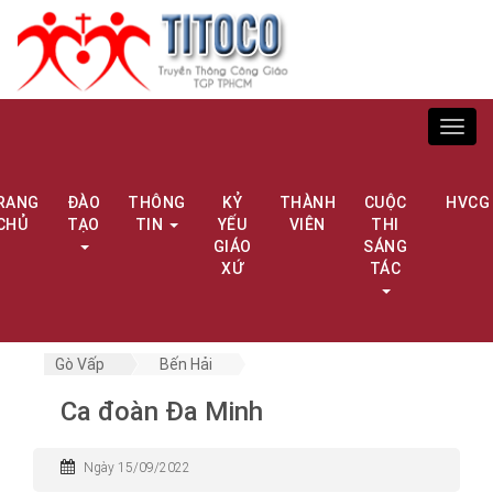
Toggl
navig
RANG
ĐÀO
THÔNG
KỶ
THÀNH
CUỘC
HVCG
CHỦ
TẠO
TIN
YẾU
VIÊN
THI
GIÁO
SÁNG
XỨ
TÁC
Gò Vấp
Bến Hải
Ca đoàn Đa Minh
Ngày 15/09/2022