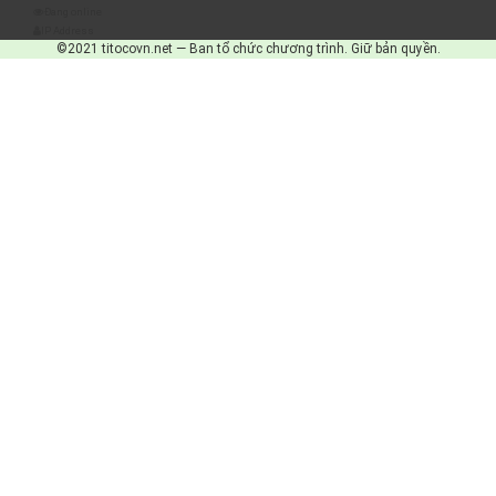
Đang online
IP Address
©2021 titocovn.net — Ban tổ chức chương trình. Giữ bản quyền.