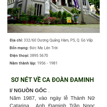
Địa chỉ:
332/60 Dương Quảng Hàm, P.5, Q. Gò Vấp
Bổn mạng:
Đức Mẹ Lên Trời
Điện thoại:
3895 5670
Năm thành lập:
1956 - 1981
SƠ NÉT VỀ CA ĐOÀN ĐAMINH
I/ NGUỒN GỐC
.
Năm 1987, vào ngày lễ Thánh Nữ
Catarina Anh Đaminh Trần Ngọc