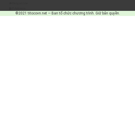
Đang online
IP Address
©2021 titocovn.net — Ban tổ chức chương trình. Giữ bản quyền.