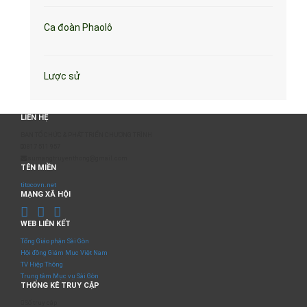
Ca đoàn Phaolô
Lược sử
LIÊN HỆ
BAN TỔ CHỨC & PHÁT TRIỂN CHƯƠNG TRÌNH
0817 511 957
sumangtruyenthong@gmail.com
TÊN MIỀN
titocovn.net
MẠNG XÃ HỘI
WEB LIÊN KẾT
Tổng Giáo phận Sài Gòn
Hội đồng Giám Mục Việt Nam
TV Hiệp Thông
Trung tâm Mục vụ Sài Gòn
THỐNG KÊ TRUY CẬP
Số truy cập