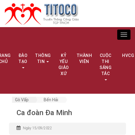
Toggl
navig
RANG
ĐÀO
THÔNG
KỶ
THÀNH
CUỘC
HVCG
CHỦ
TẠO
TIN
YẾU
VIÊN
THI
GIÁO
SÁNG
XỨ
TÁC
Gò Vấp
Bến Hải
Ca đoàn Đa Minh
Ngày 15/09/2022