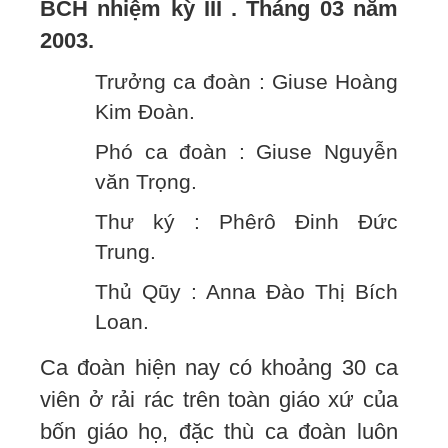
BCH nhiệm kỳ III . Tháng 03 năm
2003.
Trưởng ca đoàn : Giuse Hoàng
Kim Đoàn.
Phó ca đoàn : Giuse Nguyễn
văn Trọng.
Thư ký : Phêrô Đinh Đức
Trung.
Thủ Qũy : Anna Đào Thị Bích
Loan.
Ca đoàn hiện nay có khoảng 30 ca
viên ở rải rác trên toàn giáo xứ của
bốn giáo họ, đặc thù ca đoàn luôn