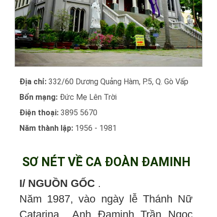
Địa chỉ:
332/60 Dương Quảng Hàm, P.5, Q. Gò Vấp
Bổn mạng:
Đức Mẹ Lên Trời
Điện thoại:
3895 5670
Năm thành lập:
1956 - 1981
SƠ NÉT VỀ CA ĐOÀN ĐAMINH
I/ NGUỒN GỐC
.
Năm 1987, vào ngày lễ Thánh Nữ
Catarina Anh Đaminh Trần Ngọc