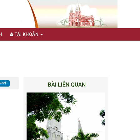
H
TÀI KHOẢN
eet
BÀI LIÊN QUAN