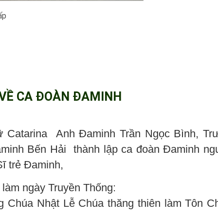
ấp
 VỀ CA ĐOÀN ĐAMINH
ữ Catarina Anh Đaminh Trần Ngọc Bình, Tr
minh Bến Hải thành lập ca đoàn Đaminh ng
 Sĩ trẻ Đaminh,
 làm ngày Truyền Thống:
g Chúa Nhật Lễ Chúa thăng thiên làm Tôn Ch