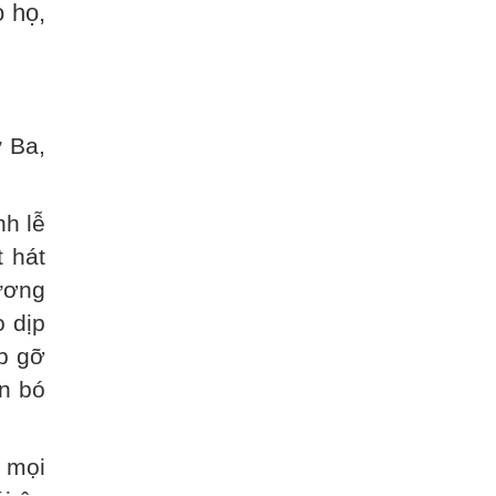
o họ,
ứ Ba,
nh lễ
 hát
ương
o dịp
p gỡ
n bó
 mọi