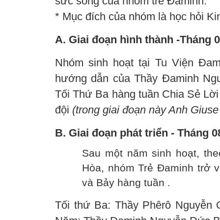
sức sống của nhóm trẻ Đaminh.
* Mục đích của nhóm là học hỏi Ki
A. Giai đoạn hình thành -Tháng 
Nhóm sinh hoạt tại Tu Viện Đam
hướng dẫn của Thầy Đaminh Ngu
Tối Thứ Ba hàng tuần Chia Sẻ Lời 
đội
(trong giai đoạn này Anh Gius
B. Giai đoạn phát triển - Tháng 
Sau một năm sinh hoạt, the
Hòa, nhóm Trẻ Đaminh trở về
và Bảy hàng tuần .
Tối thứ Ba: Thầy Phêrô Nguyễn Q