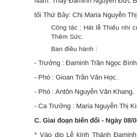
Năm: Thầy Đaminh Nguyễn Đức Bìn
tối Thứ Bảy: Chị Maria Nguyễn Th
Công tác : Hát lễ Thiếu nhi 
Thêm Sức.
Ban điều hành :
- Trưởng : Đaminh Trần Ngọc Bình
- Phó : Gioan Trần Văn Học.
- Phó : Antôn Nguyễn Văn Khang.
- Ca Trưởng : Maria Nguyễn Thị K
C. Giai đoạn biến đổi - Ngày 08/
* Vào dịp Lễ kính Thánh Đamin