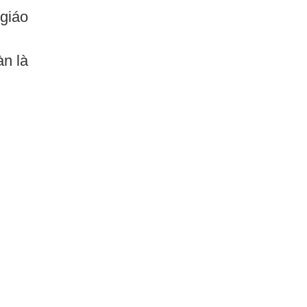
giáo
n là