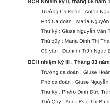
BCH Nhiệm kỳ II, tháng 08 năm 
Trưởng Ca Đoàn : Antôn Ngu
Phó Ca đoàn : Maria Nguyễn
Thư ký : Giuse Nguyễn Văn T
Thủ qũy : Maria Đinh Thị Tha
Cố vấn : Đaminh Trần Ngọc B
BCH nhiệm kỳ III . Tháng 03 năm
Trưởng ca đoàn : Giuse Hoà
Phó ca đoàn : Giuse Nguyễn 
Thư ký : Phêrô Đinh Đức Tru
Thủ Qũy : Anna Đào Thị Bích