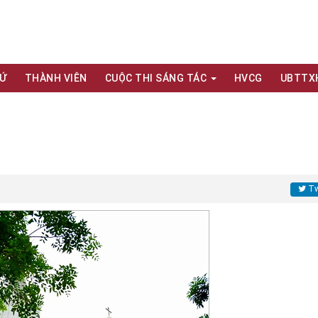
XỨ
THÀNH VIÊN
CUỘC THI SÁNG TÁC
HVCG
UBTTX
h
Tw