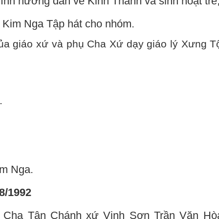
h hướng dẫn về Kinh Thánh và sinh hoạt trẻ
ị Kim Nga Tập hát cho nhóm.
của giáo xứ và phụ Cha Xứ dạy giáo lý Xưng T
.
im Nga.
08/1992
h Cha Tân Chánh xứ Vinh Sơn Trần Văn Hò