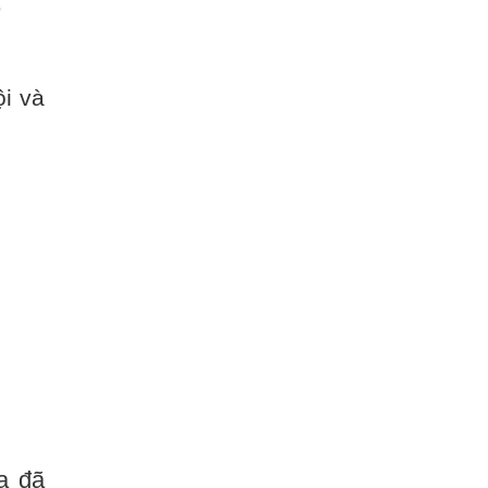
;
ội và
a đã