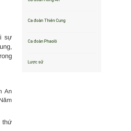
Ca đoàn Thiên Cung
i sự
Ca đoàn Phaolô
ung,
trong
Lược sử
n An
 Năm
 thứ