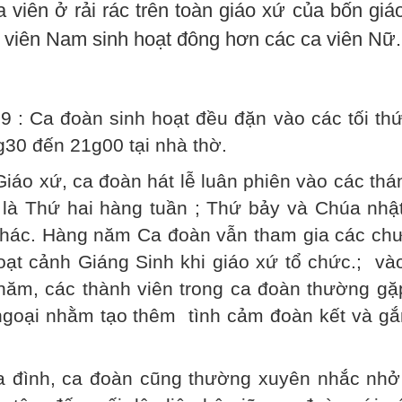
viên ở rải rác trên toàn giáo xứ của bốn giá
a viên Nam sinh hoạt đông hơn các ca viên Nữ.
9 : Ca đoàn sinh hoạt đều đặn vào các tối th
30 đến 21g00 tại nhà thờ.
iáo xứ, ca đoàn hát lễ luân phiên vào các thá
 là Thứ hai hàng tuần ; Thứ bảy và Chúa nhật
 khác. Hàng năm Ca đoàn vẫn tham gia các ch
oạt cảnh Giáng Sinh khi giáo xứ tổ chức.; và
năm, các thành viên trong ca đoàn thường gặ
 ngoại nhằm tạo thêm tình cảm đoàn kết và gắ
ia đình, ca đoàn cũng thường xuyên nhắc nhở