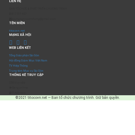
LIÊN HỆ
BAN TỔ CHỨC & PHÁT TRIỂN CHƯƠNG TRÌNH
0817 511 957
sumangtruyenthong@gmail.com
TÊN MIỀN
titocovn.net
MẠNG XÃ HỘI
WEB LIÊN KẾT
Tổng Giáo phận Sài Gòn
Hội đồng Giám Mục Việt Nam
TV Hiệp Thông
Trung tâm Mục vụ Sài Gòn
THỐNG KÊ TRUY CẬP
Số truy cập
Đang online
IP Address
©2021 titocovn.net — Ban tổ chức chương trình. Giữ bản quyền.