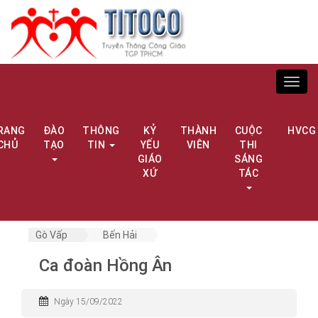
Toggl
navig
RANG
ĐÀO
THÔNG
KỶ
THÀNH
CUỘC
HVCG
CHỦ
TẠO
TIN
YẾU
VIÊN
THI
GIÁO
SÁNG
XỨ
TÁC
Gò Vấp
Bến Hải
Ca đoàn Hồng Ân
Ngày 15/09/2022