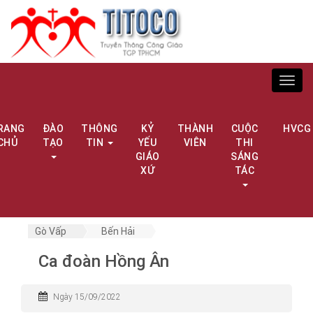
Toggl
navig
RANG
ĐÀO
THÔNG
KỶ
THÀNH
CUỘC
HVCG
CHỦ
TẠO
TIN
YẾU
VIÊN
THI
GIÁO
SÁNG
XỨ
TÁC
Gò Vấp
Bến Hải
Ca đoàn Hồng Ân
Ngày 15/09/2022