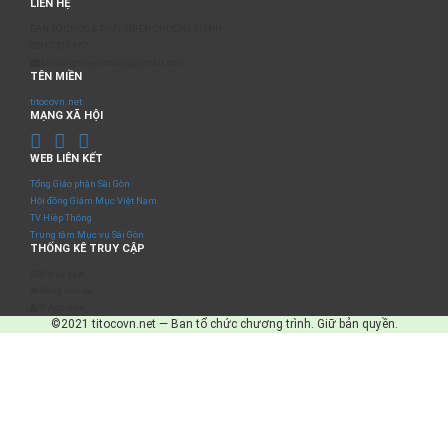
LIÊN HỆ
BAN TỔ CHỨC & PHÁT TRIỂN CHƯƠNG TRÌNH
0817 511 957
sumangtruyenthong@gmail.com
TÊN MIỀN
titocovn.net
MẠNG XÃ HỘI
WEB LIÊN KẾT
Tổng Giáo phận Sài Gòn
Hội đồng Giám Mục Việt Nam
TV Hiệp Thông
Trung tâm Mục vụ Sài Gòn
THỐNG KÊ TRUY CẬP
Số truy cập
Đang online
IP Address
©2021 titocovn.net — Ban tổ chức chương trình. Giữ bản quyền.