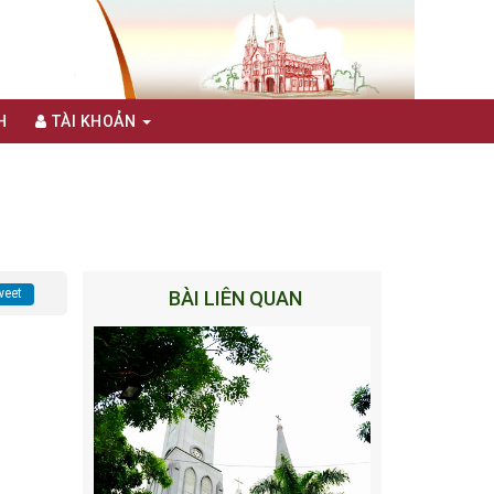
H
TÀI KHOẢN
eet
BÀI LIÊN QUAN