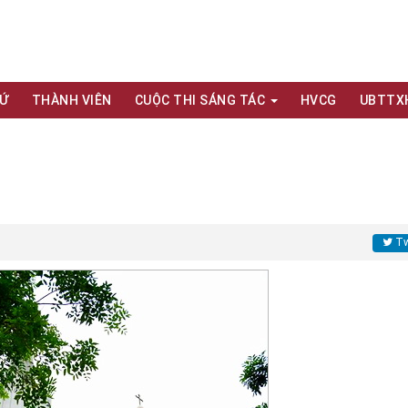
XỨ
THÀNH VIÊN
CUỘC THI SÁNG TÁC
HVCG
UBTTX
Tw