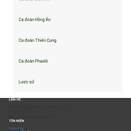
Ca đoàn Hồng Ân
Ca đoàn Thiên Cung
Ca đoàn Phaolô
Lược sử
LIÊN HỆ
BAN TỔ CHỨC & PHÁT TRIỂN CHƯƠNG TRÌNH
0817 511 957
sumangtruyenthong@gmail.com
TÊN MIỀN
titocovn.net