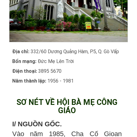
Địa chỉ:
332/60 Dương Quảng Hàm, P.5, Q. Gò Vấp
Bổn mạng:
Đức Mẹ Lên Trời
Điện thoại:
3895 5670
Năm thành lập:
1956 - 1981
SƠ NÉT VỀ HỘI BÀ MẸ CÔNG
GIÁO
I/ NGUỒN GỐC.
Vào năm 1985, Cha Cố Gioan