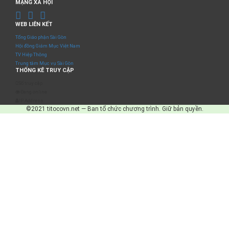
MẠNG XÃ HỘI
WEB LIÊN KẾT
Tổng Giáo phận Sài Gòn
Hội đồng Giám Mục Việt Nam
TV Hiệp Thông
Trung tâm Mục vụ Sài Gòn
THỐNG KÊ TRUY CẬP
Số truy cập
Đang online
IP Address
©2021 titocovn.net — Ban tổ chức chương trình. Giữ bản quyền.