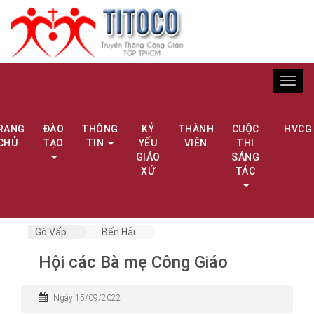
Toggl
navig
RANG
ĐÀO
THÔNG
KỶ
THÀNH
CUỘC
HVCG
CHỦ
TẠO
TIN
YẾU
VIÊN
THI
GIÁO
SÁNG
XỨ
TÁC
Gò Vấp
Bến Hải
Hội các Bà mẹ Công Giáo
Ngày 15/09/2022