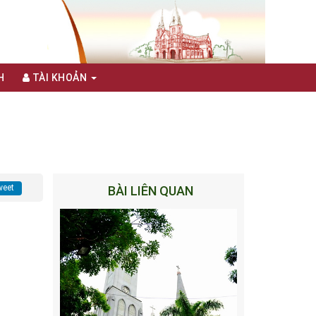
H
TÀI KHOẢN
eet
BÀI LIÊN QUAN