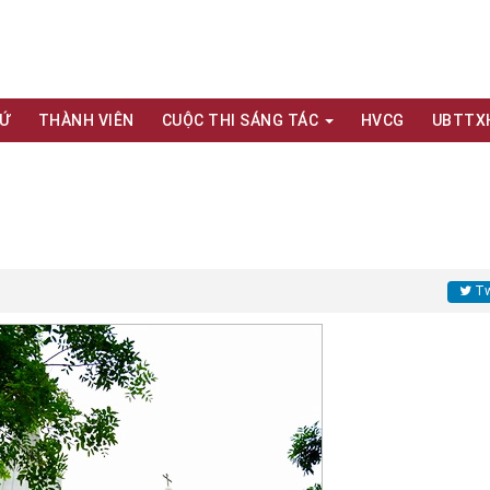
XỨ
THÀNH VIÊN
CUỘC THI SÁNG TÁC
HVCG
UBTTX
Tw