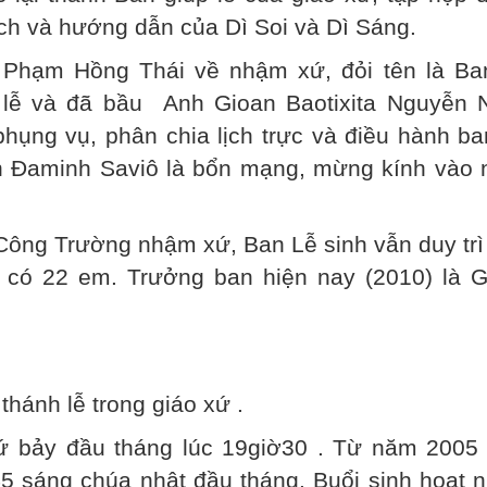
ch và hướng dẫn của Dì Soi và Dì Sáng.
Phạm Hồng Thái về nhậm xứ, đỏi tên là Ba
lễ và đã bầu Anh Gioan Baotixita Nguyễn 
hụng vụ, phân chia lịch trực và điều hành ba
h Đaminh Saviô là bổn mạng, mừng kính vào 
ng Trường nhậm xứ, Ban Lễ sinh vẫn duy trì
y có 22 em. Trưởng ban hiện nay (2010) là G
 thánh lễ trong giáo xứ .
hứ bảy đầu tháng lúc 19giờ30 . Từ năm 2005 
5 sáng chúa nhật đầu tháng. Buổi sinh hoạt 