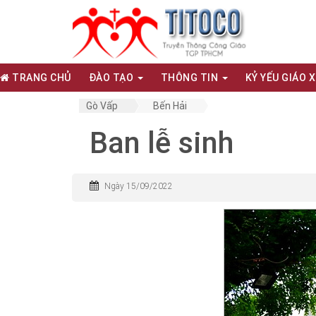
TRANG CHỦ
ĐÀO TẠO
THÔNG TIN
KỶ YẾU GIÁO 
Gò Vấp
Bến Hải
Ban lễ sinh
Ngày 15/09/2022