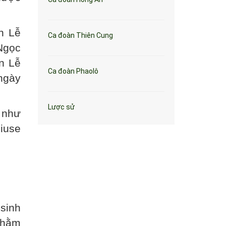
n Lễ
Ca đoàn Thiên Cung
Ngọc
n Lễ
Ca đoàn Phaolô
ngày
Lược sử
 như
iuse
sinh
nhằm