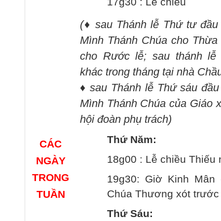
17g30 : Lễ chiều
(
♦
sau Thánh lễ Thứ tư đầu
Mình Thánh Chúa cho Thừa T
cho Rước lễ; sau thánh lễ 
khác trong tháng tại nhà Chầ
♦
sau Thánh lễ Thứ sáu đầu
Mình Thánh Chúa của Giáo 
hội đoàn phụ trách
)
Thứ Năm:
CÁC
18g00 : Lễ chiều Thiếu 
NGÀY
TRONG
19g30: Giờ Kinh Mân 
Chúa Thương xót trước
TUẦN
Thứ Sáu: