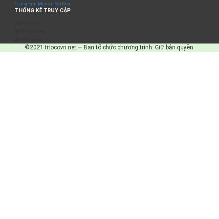
Trung tâm Mục vụ Sài Gòn
THỐNG KÊ TRUY CẬP
Số truy cập
Đang online
IP Address
©2021 titocovn.net — Ban tổ chức chương trình. Giữ bản quyền.