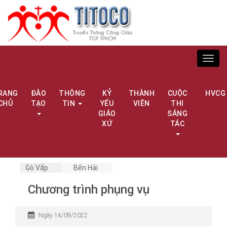
Toggl
navig
RANG
ĐÀO
THÔNG
KỶ
THÀNH
CUỘC
HVCG
CHỦ
TẠO
TIN
YẾU
VIÊN
THI
GIÁO
SÁNG
XỨ
TÁC
Gò Vấp
Bến Hải
Chương trình phụng vụ
Ngày 14/09/2022