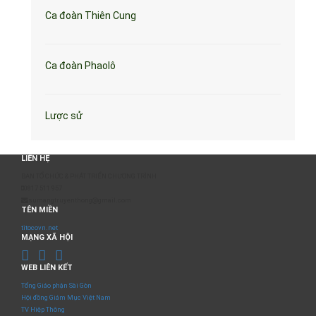
Ca đoàn Thiên Cung
Ca đoàn Phaolô
Lược sử
LIÊN HỆ
BAN TỔ CHỨC & PHÁT TRIỂN CHƯƠNG TRÌNH
0817 511 957
sumangtruyenthong@gmail.com
TÊN MIỀN
titocovn.net
MẠNG XÃ HỘI
WEB LIÊN KẾT
Tổng Giáo phận Sài Gòn
Hội đồng Giám Mục Việt Nam
TV Hiệp Thông