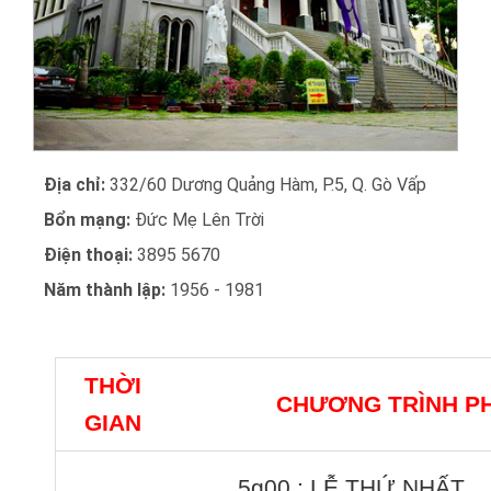
Địa chỉ:
332/60 Dương Quảng Hàm, P.5, Q. Gò Vấp
Bổn mạng:
Đức Mẹ Lên Trời
Điện thoại:
3895 5670
Năm thành lập:
1956 - 1981
THỜI
CHƯƠNG TRÌNH P
GIAN
5g00 : LỄ THỨ NHẤT