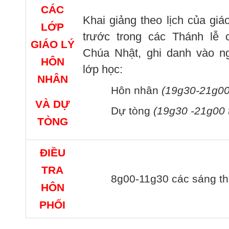
CÁC
Khai giảng theo lịch của gi
LỚP
trước trong các Thánh lễ 
GIÁO LÝ
Chúa Nhật, ghi danh vào ng
HÔN
lớp học:
NHÂN
Hôn nhân
(19g30-21g00 
VÀ DỰ
Dự tòng
(19g30 -21g00 
TÒNG
ĐIỀU
TRA
8g00-11g30 các sáng th
HÔN
PHỐI