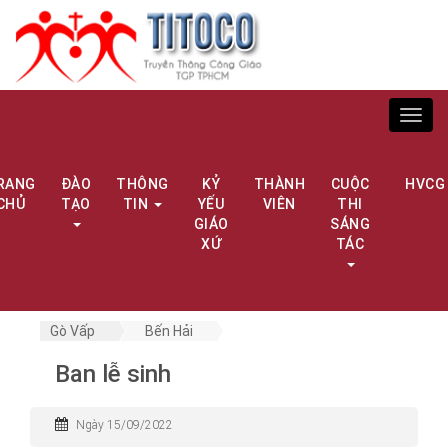
Toggl
navig
RANG
ĐÀO
THÔNG
KỶ
THÀNH
CUỘC
HVCG
CHỦ
TẠO
TIN
YẾU
VIÊN
THI
GIÁO
SÁNG
XỨ
TÁC
Gò Vấp
Bến Hải
Ban lễ sinh
Ngày 15/09/2022