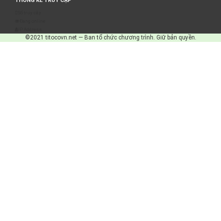
THỐNG KÊ TRUY CẬP
Số truy cập
Đang online
IP Address
©2021 titocovn.net — Ban tổ chức chương trình. Giữ bản quyền.