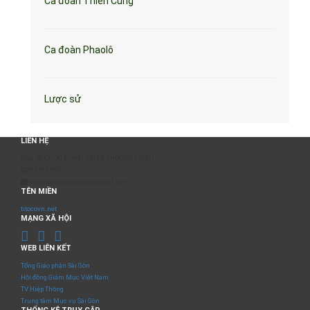
Ca đoàn Thiên Cung
Ca đoàn Phaolô
Lược sử
LIÊN HỆ
BAN TỔ CHỨC & PHÁT TRIỂN CHƯƠNG TRÌNH
0817 511 957
sumangtruyenthong@gmail.com
TÊN MIỀN
titocovn.net
MẠNG XÃ HỘI
WEB LIÊN KẾT
Tổng Giáo phận Sài Gòn
Hội đồng Giám Mục Việt Nam
TV Hiệp Thông
Trung tâm Mục vụ Sài Gòn