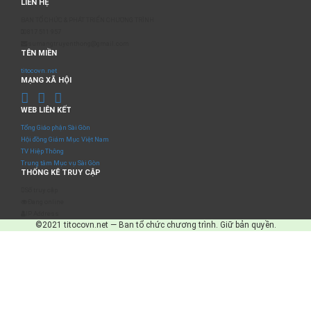
LIÊN HỆ
BAN TỔ CHỨC & PHÁT TRIỂN CHƯƠNG TRÌNH
0817 511 957
sumangtruyenthong@gmail.com
TÊN MIỀN
titocovn.net
MẠNG XÃ HỘI
WEB LIÊN KẾT
Tổng Giáo phận Sài Gòn
Hội đồng Giám Mục Việt Nam
TV Hiệp Thông
Trung tâm Mục vụ Sài Gòn
THỐNG KÊ TRUY CẬP
Số truy cập
Đang online
IP Address
©2021 titocovn.net — Ban tổ chức chương trình. Giữ bản quyền.