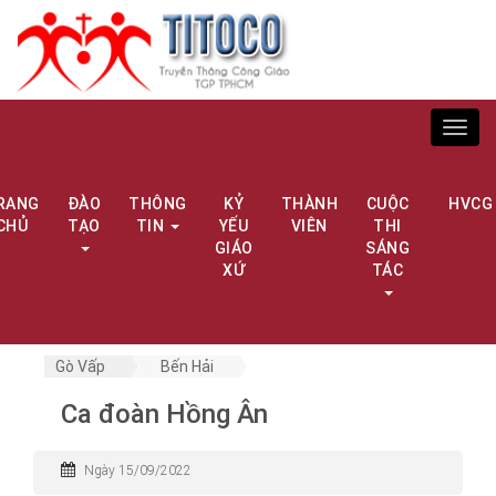
Toggl
navig
RANG
ĐÀO
THÔNG
KỶ
THÀNH
CUỘC
HVCG
CHỦ
TẠO
TIN
YẾU
VIÊN
THI
GIÁO
SÁNG
XỨ
TÁC
Gò Vấp
Bến Hải
Ca đoàn Hồng Ân
Ngày 15/09/2022